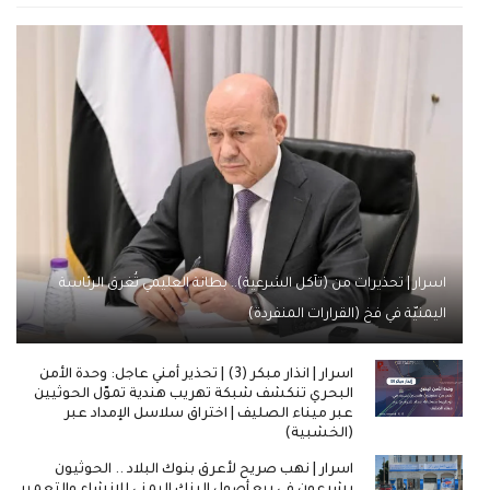
اسرار | تحذيرات من (تآكل الشرعية).. بطانة العليمي تُغرق الرئاسة
اليمنيّة في فخ (القرارات المنفردة)
اسرار | انذار مبكر (3) | تحذير أمني عاجل: وحدة الأمن
البحري تنكشف شبكة تهريب هندية تموّل الحوثيين
عبر ميناء الصليف | اختراق سلاسل الإمداد عبر
(الخشبية)
اسرار | نهب صريح لأعرق بنوك البلاد .. الحوثيون