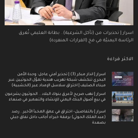
اسرار | تحذيرات من (تآكل الشرعية).. بطانة العليمي تُغرق
الرئاسة اليمنيّة في فخ (القرارات المنفردة)
الاكثر قراءة
اسرار | انذار مبكر (3) | تحذير أمني عاجل: وحدة الأمن
البحري تنكشف شبكة تهريب هندية تموّل الحوثيين عبر
ميناء الصليف | اختراق سلاسل الإمداد عبر (الخشبية)
اسرار | نهب صريح لأعرق بنوك البلاد .. الحوثيون يشرعون
في بيع أصول البنك اليمني للإنشاء والتعمير في صنعاء
اسرار | بالتفاصيل- اختراق في عمق المخبأ الأخير.. رصد
(عبد الملك الحوثي) برفقة خبراء أجانب داخل نفاق جبلي
بصعدة