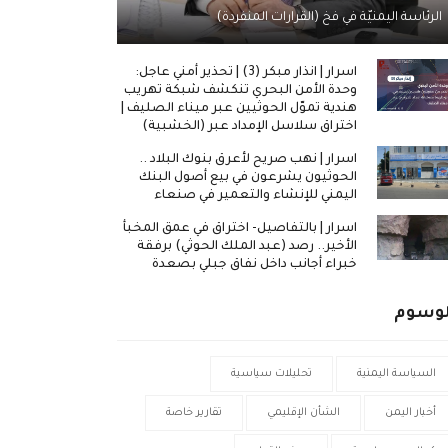
الرئاسة اليمنيّة في فخ (القرارات المنفردة)
اسرار | انذار مبكر (3) | تحذير أمني عاجل:
وحدة الأمن البحري تنكشف شبكة تهريب
هندية تموّل الحوثيين عبر ميناء الصليف |
اختراق سلاسل الإمداد عبر (الخشبية)
اسرار | نهب صريح لأعرق بنوك البلاد ..
الحوثيون يشرعون في بيع أصول البنك
اليمني للإنشاء والتعمير في صنعاء
اسرار | بالتفاصيل- اختراق في عمق المخبأ
الأخير.. رصد (عبد الملك الحوثي) برفقة
خبراء أجانب داخل نفاق جبلي بصعدة
لوسوم
السياسة اليمنية
تحليلات سياسية
أخبار اليمن
الشأن الإقليمي
تقارير خاصة