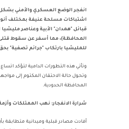
انفجر الوضع العسكري والأمني بشكل م
اشتباكات مسلحة عنيفة بمختلف أنواع
قبائل "همدان" الأبية وعناصر مليشيا ال
المحافظة)، مما أسفر عن سقوط قتلى
للمليشيا بارتكاب "جرائم تصفية" بح
وتأتي هذه التطورات الدامية لتؤكد اتسا
وتحول حالة الاحتقان المكتوم إلى مواجه
المحافظة الحدودية.
شرارة الانفجار: نهب الممتلكات وأزم
أفادت مصادر قبلية وميدانية متطابقة بأ