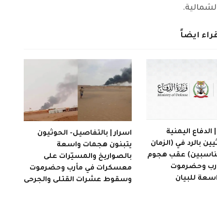
لشمالية.
راء ايضاً
الدفاع اليمنية
اسرار | بالتفاصيل- الحوثيون
يين بالرد في (الزمان
يتبنون هجمات واسعة
مناسبين) عقب هجوم
بالصواريخ والمسيّرات على
أرب وحضرموت
معسكرات في مأرب وحضرموت
اسعة للبيان
وسقوط عشرات القتلى والجرحى