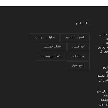
الوسوم
 انذار مبكر (3) | تحذير
السياسة اليمنية
تحليلات سياسية
ن
ة
أخبار اليمن
الشأن الإقليمي
حوثيين
ختراق
تقارير خاصة
كواليس سياسية
صنع القرار
عرق
ن
 البنك
مير في
تراق في
رصد
رفقة
ق جبلي