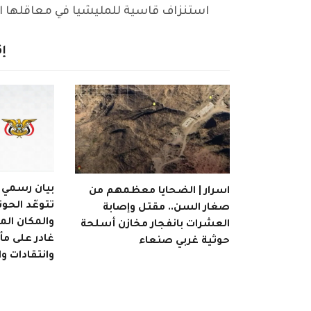
استنزاف قاسية للمليشيا في معاقلها ا
إق
بيان رسمي | 
اسرار | الضحايا معظمهم من
تتوعّد الحوث
صغار السن.. مقتل وإصابة
والمكان ال
العشرات بانفجار مخازن أسلحة
غادر على م
حوثية غربي صنعاء
وانتقادات و