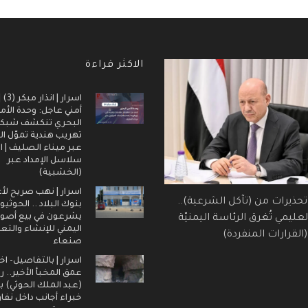
الاكثر قراءة
اسرار |
أمني عاجل: وحدة الأم
البحري تنكشف شبك
تهريب هندية تموّل ال
عبر ميناء الصليف | ا
سلاسل الإمداد عبر
(الخشبية)
اسرار | نهب صريح لأ
 تحذيرات من (تآكل الشرعية)..
بنوك البلاد .. الحوثيو
يشرعون في بيع أصول
عليمي تُغرق الرئاسة اليمنيّة
اليمني للإنشاء والتع
القرارات المنفردة)
صنعاء
اسرار | بالتفاصيل- اخ
عمق المخبأ الأخير.. 
(عبد الملك الحوثي) ب
خبراء أجانب داخل نفا