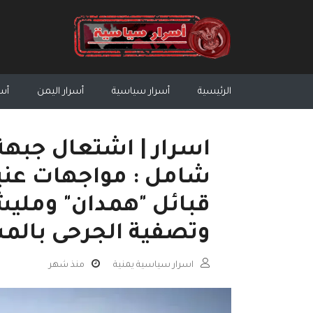
الرئيسية
أسرار سياسية
أسرار اليمن
أسر
اسرار | اشتعال جبهة
شامل : مواجهات عني
قبائل "همدان" ومليشي
وتصفية الجرحى بال
اسرار سياسية يمنية
منذ شهر