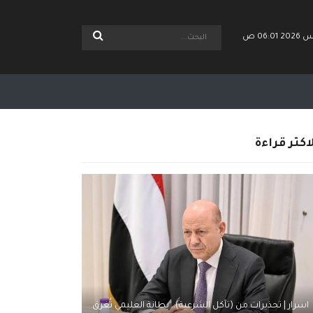
اكثر قراءة
اسرار | تحذيرات من (تآكل الشرعية).. بطانة العليمي تُغرق