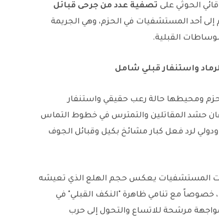
ائي الحوثي على
تصفية عدد من جرحى قبائل
ى أحد المستشفيات في الحزم، وهي الجريمة
لوساطات القبلية.
رماد واستنفار قبلي شامل
 الحزم ومحيطها حالة رعب حقيقي واستنفار
ن حشد المقاتلين والتمترس في خطوط التماس
دولي لرد فعل كبار مشائخ بكيل وقبائل الجوف
يات المستشفيات يعكس حجم الهلع الذي تعيشه
خصوصاً مع تنامي ظاهرة "النكف القبلي" في
واجهة مرشحة للاتساع والتحول إلى حرب