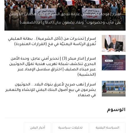
اسرار | موجة غضب يمني عارمة تلاحق الشرعية عقب هجمات الحوثيين
على مأرب وحضرموت.. ونقاد يصفون بيان (الدفاع) بـ (الضعيف)
اسرار | تحذيرات من (تآكل الشرعية).. بطانة العليمي
تُغرق الرئاسة اليمنيّة في فخ (القرارات المنفردة)
اسرار | انذار مبكر (3) | تحذير أمني عاجل: وحدة الأمن
البحري تنكشف شبكة تهريب هندية تموّل الحوثيين
عبر ميناء الصليف | اختراق سلاسل الإمداد عبر
(الخشبية)
اسرار | نهب صريح لأعرق بنوك البلاد .. الحوثيون
يشرعون في بيع أصول البنك اليمني للإنشاء والتعمير
في صنعاء
الوسوم
السياسة اليمنية
تحليلات سياسية
أخبار اليمن