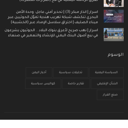
تُغرق الرئاسة اليمنيّة في فخ (القرارات المنفردة)
اسرار | انذار مبكر (3) | تحذير أمني عاجل: وحدة الأمن
البحري تنكشف شبكة تهريب هندية تموّل الحوثيين عبر
ميناء الصليف | اختراق سلاسل الإمداد عبر (الخشبية)
اسرار | نهب صريح لأعرق بنوك البلاد .. الحوثيون يشرعون
في بيع أصول البنك اليمني للإنشاء والتعمير في صنعاء
الوسوم
السياسة اليمنية
تحليلات سياسية
أخبار اليمن
الشأن الإقليمي
تقارير خاصة
كواليس سياسية
صنع القرار
الرئيسية
من نحن
سياسية الخصوصية
إتصل بنا