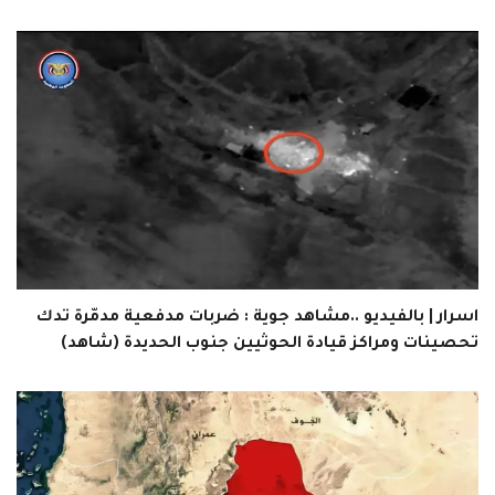
اسرار | بالفيديو ..مشاهد جوية : ضربات مدفعية مدمّرة تدك
تحصينات ومراكز قيادة الحوثيين جنوب الحديدة (شاهد)