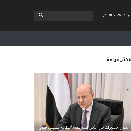
اكثر قراءة
اسرار | تحذيرات من (تآكل الشرعية).. بطانة العليمي تُغرق