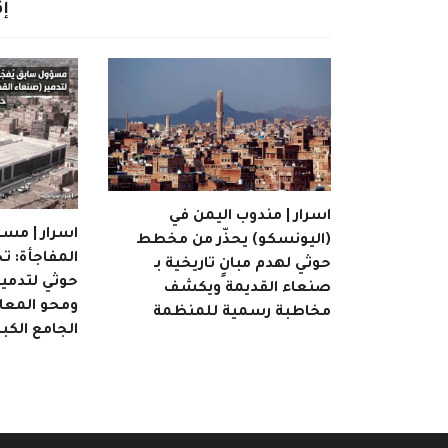
إق
اسرار | مندوب اليمن في
اسرار | مسؤ
(اليونسكو) يحذّر من مخطط
المفاجأة: 
حوثي لهدم مبانٍ تاريخية بـ
حوثي لتدمير
صنعاء القديمة ويكشف
ومحو المعال
مخاطبة رسمية للمنظمة
الجامع الكبي