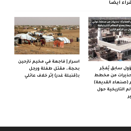
راء ايضاً
اسرار | فاجعة في مخيم نازحين
ول سابق يُفجّر
بحجة.. مقتل طفلة ورجل
تحذيرات من مخطط
بـ(قنبلة غدر) إثر خلاف عائلي
 (صنعاء القديمة)
م التاريخية حول
ر