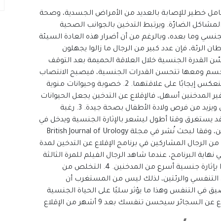
عامل خطير للإصابة بالعديد من الأمراض الجسدية، وصحة
المشاكل الضارّة. ويرتبط التدخين بالجوانب الصحية
جنسي وما بعده، وبالرغم من أن أضرار هذه العادة السيئة
لرئة، فإن عدد كبير من الرجال ما زالوا يجهلون
ها السلبية على صحتهم الجنسية. 1. تحسّن القدرة الجنسية خلال العلاقة الحميمة بعد التوقف
الجسم ومعها تتحسن القدرات الجنسية، فيصبح الانتصاب
أفضل وهذا ما ستلاحظه المرأة على الفور وسينعكس إيجابًا على علاقتهما. 2. خصوبة وحيوانات منوية
ير المدخنين أسهل، فالإقلاع عن التدخين يجعل الحيوانات
المنوية فعالة لا بل يقلل من احتمالات الإجهاض ويزيد من فرص ولادة الأطفال بصحة جيدة. 3. رغبة
قد يستغرق وقتا أطول ليشعر بالإثارة الجنسية ويدخل في
مزاج العلاقة الجنسية أكثر مما لو كان غير مدخن، وفقا لبحث نُشر في مجلة British Journal of Urology
 مجموعة من الرجال المشاركين في برنامج الإقلاع عن التدخين لمدة
اية البرنامج، عندما شاهد الرجال الفيلم للمرة الثالثة
والأخيرة، أولئك الذين أقلعوا عن التدخين شعروا بإثارة جنسية أسرع من المدخنين. 4. التخلص من
لتنفسي والرئتين، لذلك ليس من المستغرب أن
يق في التنفس وهذا ما يؤثر سلبًا على الحياة الجنسية
لتصبح أقل نشاطًا. أما الخبر السار هو أن الإقلاع عن السجائر سيحسن تنفسك بعد 9 أشهر من الإقلاع