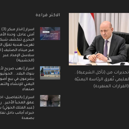
الاكثر قراءة
اسرار |
أمني عاجل: وحدة الأم
البحري تنكشف شبك
تهريب هندية تموّل ال
عبر ميناء الصليف | ا
سلاسل الإمداد عبر
(الخشبية)
اسرار | نهب صريح لأ
 تحذيرات من (تآكل الشرعية)..
بنوك البلاد .. الحوثيو
يشرعون في بيع أصول
عليمي تُغرق الرئاسة اليمنيّة
اليمني للإنشاء والتع
القرارات المنفردة)
صنعاء
اسرار | بالتفاصيل- اخ
عمق المخبأ الأخير.. 
(عبد الملك الحوثي) ب
خبراء أجانب داخل نفا
بصعدة