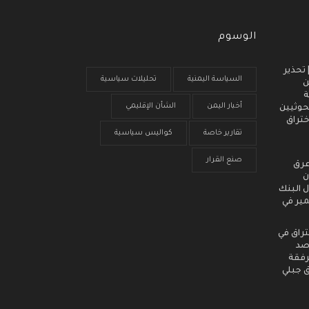
الوسوم
 انذار مبكر (3) | تحذير
السياسة اليمنية
تحليلات سياسية
ن
ة
أخبار اليمن
الشأن الإقليمي
حوثيين
ختراق
تقارير خاصة
كواليس سياسية
صنع القرار
عرق
ن
 البنك
مير في
تراق في
رصد
رفقة
ق جبلي