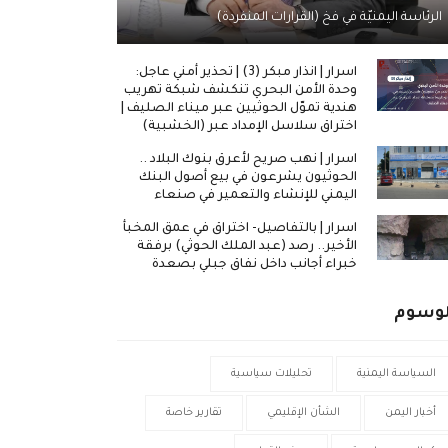
الرئاسة اليمنيّة في فخ (القرارات المنفردة)
اسرار | انذار مبكر (3) | تحذير أمني عاجل:
وحدة الأمن البحري تنكشف شبكة تهريب
هندية تموّل الحوثيين عبر ميناء الصليف |
اختراق سلاسل الإمداد عبر (الخشبية)
اسرار | نهب صريح لأعرق بنوك البلاد ..
الحوثيون يشرعون في بيع أصول البنك
اليمني للإنشاء والتعمير في صنعاء
اسرار | بالتفاصيل- اختراق في عمق المخبأ
الأخير.. رصد (عبد الملك الحوثي) برفقة
خبراء أجانب داخل نفاق جبلي بصعدة
لوسوم
السياسة اليمنية
تحليلات سياسية
أخبار اليمن
الشأن الإقليمي
تقارير خاصة