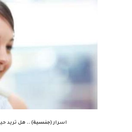
اسرار (
جنسية
) .. هل تريد ح