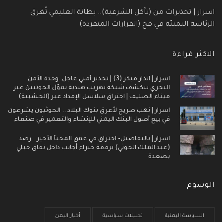
اسرار | تحذيرات من (تآكل الشرعية).. بطانة العليمي تُغرق
الرئاسة اليمنيّة في فخ (القرارات المنفردة)
الاكثر قراءة
اسرار | انذار مبكر (3) | تحذير أمني عاجل: وحدة الأمن
البحري تنكشف شبكة تهريب هندية تموّل الحوثيين عبر
ميناء الصليف | اختراق سلاسل الإمداد عبر (الخشبية)
اسرار | نهب صريح لأعرق بنوك البلاد .. الحوثيون يشرعون
في بيع أصول البنك اليمني للإنشاء والتعمير في صنعاء
اسرار | بالتفاصيل- اختراق في عمق المخبأ الأخير.. رصد
(عبد الملك الحوثي) برفقة خبراء أجانب داخل نفاق جبلي
بصعدة
الوسوم
السياسة اليمنية
تحليلات سياسية
أخبار اليمن