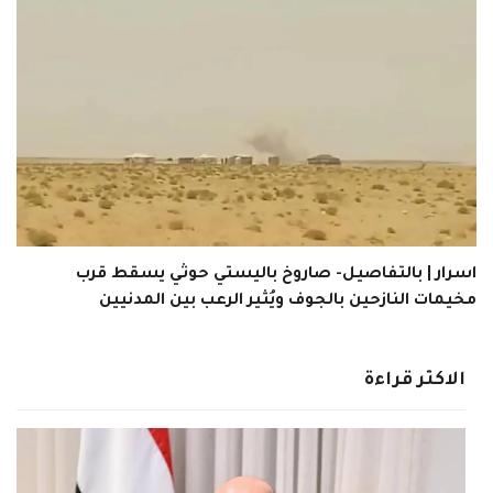
اسرار | بالتفاصيل- صاروخ باليستي حوثي يسقط قرب
مخيمات النازحين بالجوف ويُثير الرعب بين المدنيين
الاكثر قراءة