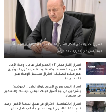
اسرار | تحذيرات من (تآكل الشرعية).. بطانة العليمي تُغرق الرئاسة
اليمنيّة في فخ (القرارات المنفردة)
اسرار | انذار مبكر (3) | تحذير أمني عاجل: وحدة الأمن
البحري تنكشف شبكة تهريب هندية تموّل الحوثيين
عبر ميناء الصليف | اختراق سلاسل الإمداد عبر
(الخشبية)
اسرار | نهب صريح لأعرق بنوك البلاد .. الحوثيون
يشرعون في بيع أصول البنك اليمني للإنشاء والتعمير
في صنعاء
اسرار | بالتفاصيل- اختراق في عمق المخبأ الأخير.. رصد
(عبد الملك الحوثي) برفقة خبراء أجانب داخل نفاق