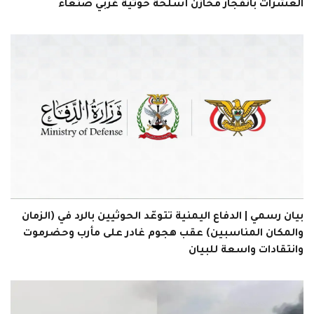
العشرات بانفجار مخازن أسلحة حوثية غربي صنعاء
بيان رسمي | الدفاع اليمنية تتوعّد الحوثيين بالرد في (الزمان
والمكان المناسبين) عقب هجوم غادر على مأرب وحضرموت
وانتقادات واسعة للبيان