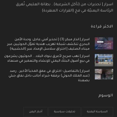
اسرار | تحذيرات من (تآكل الشرعية).. بطانة العليمي تُغرق
الرئاسة اليمنيّة في فخ (القرارات المنفردة)
الاكثر قراءة
اسرار | انذار مبكر (3) | تحذير أمني عاجل: وحدة الأمن
البحري تنكشف شبكة تهريب هندية تموّل الحوثيين عبر
ميناء الصليف | اختراق سلاسل الإمداد عبر (الخشبية)
اسرار | نهب صريح لأعرق بنوك البلاد .. الحوثيون يشرعون
في بيع أصول البنك اليمني للإنشاء والتعمير في صنعاء
اسرار | بالتفاصيل- اختراق في عمق المخبأ الأخير.. رصد
(عبد الملك الحوثي) برفقة خبراء أجانب داخل نفاق جبلي
بصعدة
الوسوم
السياسة اليمنية
تحليلات سياسية
أخبار اليمن