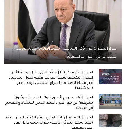
اسرار | تحذيرات من (تآكل الشرعية).. بطانة العليمي تُغرق الرئاسة
اليمنيّة في فخ (القرارات المنفردة)
اسرار | انذار مبكر (3) | تحذير أمني عاجل: وحدة الأمن
البحري تنكشف شبكة تهريب هندية تموّل الحوثيين
عبر ميناء الصليف | اختراق سلاسل الإمداد عبر
(الخشبية)
اسرار | نهب صريح لأعرق بنوك البلاد .. الحوثيون
يشرعون في بيع أصول البنك اليمني للإنشاء والتعمير
في صنعاء
اسرار | بالتفاصيل- اختراق في عمق المخبأ الأخير.. رصد
(عبد الملك الحوثي) برفقة خبراء أجانب داخل نفاق
جبلي بصعدة