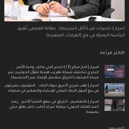
اسرار | تحذيرات من (تآكل الشرعية).. بطانة العليمي تُغرق
الرئاسة اليمنيّة في فخ (القرارات المنفردة)
الاكثر قراءة
اسرار | انذار مبكر (3) | تحذير أمني عاجل: وحدة الأمن
البحري تنكشف شبكة تهريب هندية تموّل الحوثيين عبر
ميناء الصليف | اختراق سلاسل الإمداد عبر (الخشبية)
اسرار | نهب صريح لأعرق بنوك البلاد .. الحوثيون يشرعون
في بيع أصول البنك اليمني للإنشاء والتعمير في صنعاء
اسرار | بالتفاصيل- اختراق في عمق المخبأ الأخير.. رصد
(عبد الملك الحوثي) برفقة خبراء أجانب داخل نفاق جبلي
بصعدة