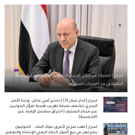
اسرار | تحذيرات من (تآكل الشرعية).. بطانة العليمي تُغرق الرئاسة
اليمنيّة في فخ (القرارات المنفردة)
اسرار | انذار مبكر (3) | تحذير أمني عاجل: وحدة الأمن
البحري تنكشف شبكة تهريب هندية تموّل الحوثيين
عبر ميناء الصليف | اختراق سلاسل الإمداد عبر
(الخشبية)
اسرار | نهب صريح لأعرق بنوك البلاد .. الحوثيون
يشرعون في بيع أصول البنك اليمني للإنشاء والتعمير