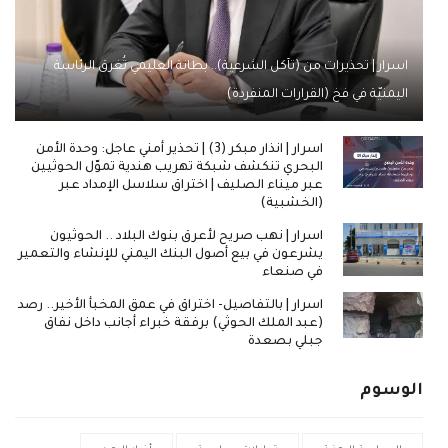
اسرار | تحذيرات من (تآكل الشرعية).. بطانة العليمي تُغرق الرئاسة
اليمنيّة في فخ (القرارات المنفردة)
اسرار | انذار مبكر (3) | تحذير أمني عاجل: وحدة الأمن
البحري تنكشف شبكة تهريب هندية تموّل الحوثيين
عبر ميناء الصليف | اختراق سلاسل الإمداد عبر
(الخشبية)
اسرار | نهب صريح لأعرق بنوك البلاد .. الحوثيون
يشرعون في بيع أصول البنك اليمني للإنشاء والتعمير
في صنعاء
اسرار | بالتفاصيل- اختراق في عمق المخبأ الأخير.. رصد
(عبد الملك الحوثي) برفقة خبراء أجانب داخل نفاق
جبلي بصعدة
الوسوم