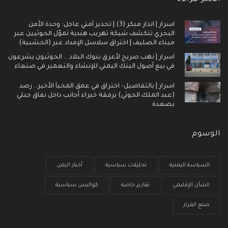
اسرار | انذار مبكر (3) | تحذير أمني عاجل: وحدة الأمن
البحري تنكشف شبكة تهريب هندية تموّل الحوثيين عبر
ميناء الصليف | اختراق سلاسل الإمداد عبر (الخشبية)
اسرار | نهب صريح لأعرق بنوك البلاد .. الحوثيون يشرعون
في بيع أصول البنك اليمني للإنشاء والتعمير في صنعاء
اسرار | بالتفاصيل- اختراق في عمق المخبأ الأخير.. رصد
(عبد الملك الحوثي) برفقة خبراء أجانب داخل نفاق جبلي
بصعدة
الوسوم
السياسة اليمنية
تحليلات سياسية
أخبار اليمن
الشأن الإقليمي
تقارير خاصة
كواليس سياسية
صنع القرار