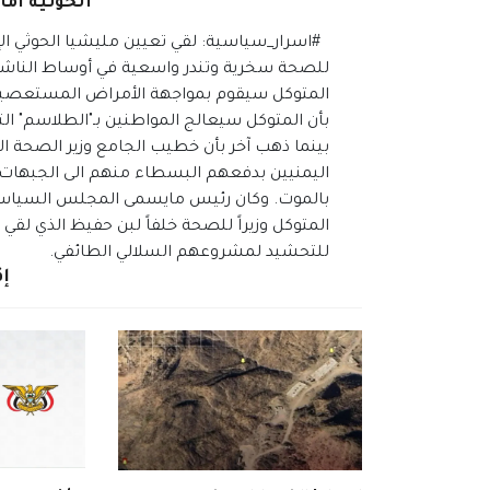
الحوثية اما
#اسرار_سياسية: لقي تعيين مليشيا الحوثي الإر
للصحة سخرية وتندر واسعية في أوساط الناشطي
المتوكل سيقوم بمواجهة الأمراض المستعصية مثل
بأن المتوكل سيعالج المواطنين بـ"الطلاسم" الت
بينما ذهب آخر بأن خطيب الجامع وزير الصحة 
اليمنيين بدفعهم البسطاء منهم الى الجبهات
بالموت. وكان رئيس مايسمى المجلس السياسي ا
المتوكل وزيراً للصحة خلفاً لبن حفيظ الذي لق
للتحشيد لمشروعهم السلالي الطائفي.
إق