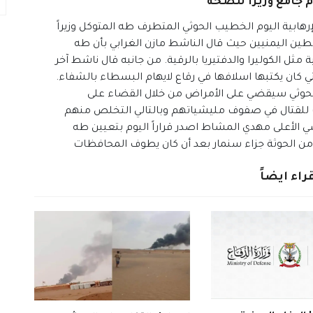
م جامع وزيراً للصحة
هابية اليوم الخطيب الحوثي المتطرف طه المتوكل وزيراً
ن اليمنيين حيث قال الناشط مازن الغرابي بأن طه
 الكوليرا والدفتيريا بالرقية. من جانبه قال ناشط آخر
ي كان يكتبها اسلافها في رقاع لايهام البسطاء بالشفاء.
الحوثي سيقضي على الأمراض من خلال القضاء على
 للقتال في صفوف مليشياتهم وبالتالي التخلص منهم
لأعلى مهدي المشاط اصدر قراراً اليوم بتعيين طه
ي من الحوثة جزاء سنمار بعد أن كان يطوف المحافظات
راء ايضاً