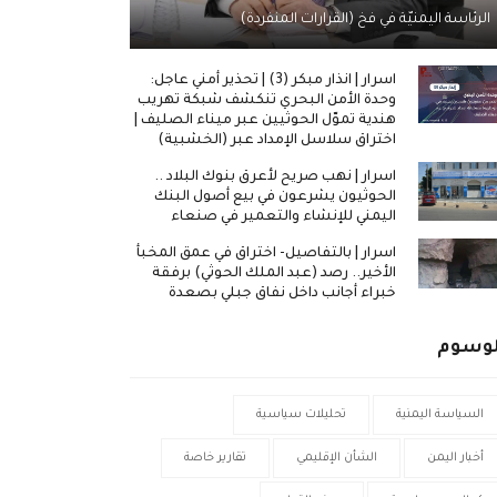
الرئاسة اليمنيّة في فخ (القرارات المنفردة)
اسرار | انذار مبكر (3) | تحذير أمني عاجل:
وحدة الأمن البحري تنكشف شبكة تهريب
هندية تموّل الحوثيين عبر ميناء الصليف |
اختراق سلاسل الإمداد عبر (الخشبية)
اسرار | نهب صريح لأعرق بنوك البلاد ..
الحوثيون يشرعون في بيع أصول البنك
اليمني للإنشاء والتعمير في صنعاء
اسرار | بالتفاصيل- اختراق في عمق المخبأ
الأخير.. رصد (عبد الملك الحوثي) برفقة
خبراء أجانب داخل نفاق جبلي بصعدة
لوسوم
السياسة اليمنية
تحليلات سياسية
أخبار اليمن
الشأن الإقليمي
تقارير خاصة