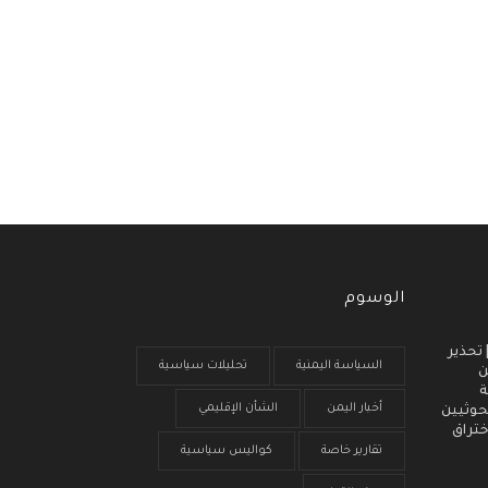
الوسوم
 انذار مبكر (3) | تحذير
السياسة اليمنية
تحليلات سياسية
ن
ة
أخبار اليمن
الشأن الإقليمي
حوثيين
ختراق
تقارير خاصة
كواليس سياسية