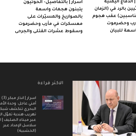
الدفاع اليمنية
اسرار | بالتفاصيل- الحوثيون
يين بالرد في (الزمان
يتبنون هجمات واسعة
مناسبين) عقب هجوم
بالصواريخ والمسيّرات على
أرب وحضرموت
معسكرات في مأرب وحضرموت
اسعة للبيان
وسقوط عشرات القتلى والجرحى
الاكثر قراءة
اسرار |
أمني عاجل: وحدة الأم
البحري تنكشف شبك
تهريب هندية تموّل ال
عبر ميناء الصليف | ا
سلاسل الإمداد عبر
(الخشبية)