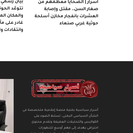
بيان رسمي | 
اسرار | الضحايا معظمهم من
تتوعّد الحوث
صغار السن.. مقتل وإصابة
والمكان ال
العشرات بانفجار مخازن أسلحة
غادر على م
حوثية غربي صنعاء
وانتقادات و
أسرار سياسية يمنية منصة إعلامية متخصصة في
الشأن السياسي اليمني، تسلط الضوء على
الكواليس والتحليلات العميقة وتقدم محتوى
احترافي يهدف إلى فهم أوسع للتطورات