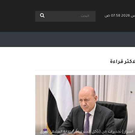
اكثر قراءة
اسرار | تحذيرات من (تآكل الشرعية).. بطانة العليمي تُغرق