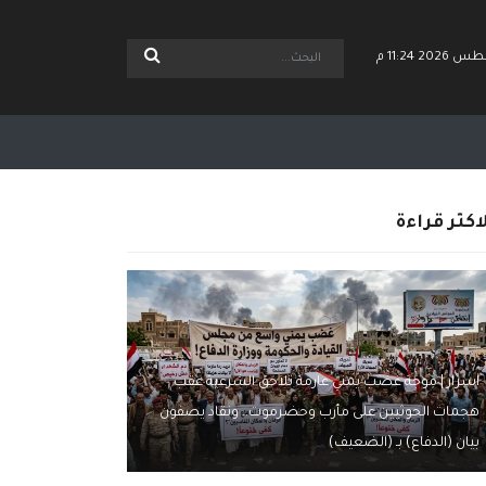
اكثر قراءة
اسرار | موجة غضب يمني عارمة تلاحق الشرعية عقب
هجمات الحوثيين على مأرب وحضرموت.. ونقاد يصفون
بيان (الدفاع) بـ (الضعيف)