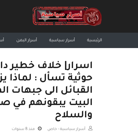
الرئيسية
أسرار سياسية
أسرار اليمن
أسر
اسرار| خلاف خطير دا
حوثية تسأل : لماذا يز
القبائل الى جبهات ال
البيت يبقونهم في صنع
والسلاح
أسرار سياسية - خاص
منذ 8 سنوات