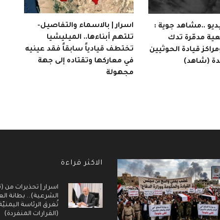
اسرار | بالاسماء والتفاصيل-
يديو ..مشاهد جوية :
تلتهم أبناءها.. الميليشيا
ية مدمّرة تدك
تختطف قيادياً سابقاً فقد عينيه
اكز قيادة الحوثيين
في معاركها وتقتاده إلى جهة
دة (شاهد)
مجهولة
الاكثر قراءة
اسرار | تحذيرات من (ت
الشرعية).. بطانة ال
تُغرق الرئاسة اليمنيّ
(القرارات المنفردة)