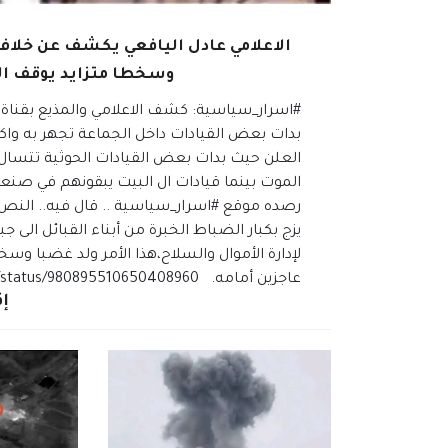
الاعلامي عادل اليافعي يكشف عن خلاف 
وسخطا متزايد يوقف الص
#اسرار_سياسية: كشف الاعلامي والمذيع بقناة 
بدات بعض القيادات داخل الجماعة تجهر به واكد 
العلن حيث بدات بعض القيادات الحوثية تتسال لم
الموت بينما قيادات ال البيت يبقونهم في صنعاء
رصده موقع #اسرار_سياسية .. قال فيه.. النص: ‏
يزج بكبار الضباط الخبرة من أبناء القبائل الى
لإدارة الأموال والسلاح،هذا الأمر ولد غضبا وسخ
عاجزين أمامه. https://twitter.com/adel_alyafeii/status/980895510650408960
إق