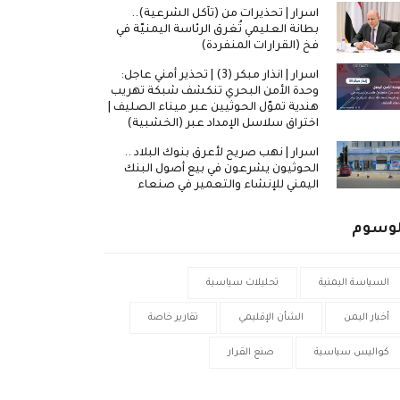
اسرار | تحذيرات من (تآكل الشرعية)..
بطانة العليمي تُغرق الرئاسة اليمنيّة في
فخ (القرارات المنفردة)
اسرار | انذار مبكر (3) | تحذير أمني عاجل:
وحدة الأمن البحري تنكشف شبكة تهريب
هندية تموّل الحوثيين عبر ميناء الصليف |
اختراق سلاسل الإمداد عبر (الخشبية)
اسرار | نهب صريح لأعرق بنوك البلاد ..
الحوثيون يشرعون في بيع أصول البنك
اليمني للإنشاء والتعمير في صنعاء
لوسوم
السياسة اليمنية
تحليلات سياسية
أخبار اليمن
الشأن الإقليمي
تقارير خاصة
كواليس سياسية
صنع القرار