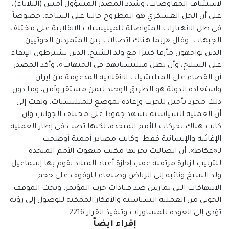
لاستئناف المفاوضات، وشدد المصدر المسؤول أمس (الثلاثاء)،
على أن الحل العسكري هو المطروح حاليا على الساحة، خصوصاً
في ظل الانهيارات المتواصلة للميليشيات الانقلابية على مختلف
الجبهات. وقال «ربما هناك اتصالات بين المتمردين الحوثيين
الذين يواجهون مأزقا كبيرا مع ولد الشيخ، الذين يشترطون الإبقاء
على السلاح، وأن تظل ميليشياتهم في الجبهات»، وأكد المصدر
أن القضاء على الميليشيات الانقلابية المدعومة من إيران
واستعادة الدولة هو الطريق الوحيد ليمن مستقر وآمن، وما دون
ذلك مجرد تأجيل للحرب وإعادة تموضع للميليشيات. ولفت إلى
أن العملية السياسية تشهد جمودا على مختلف الجوانب وإن
كانت هناك تحركات للأمم المتحدة، لكنها تصب في إطار العملية
الإغاثية والإنسانية فقط. وكانت مصادر أممية أوضحت
لـ«عكاظ»، أن اتصالات يجريها مكتب مبعوث الأمم المتحدة
للترتيب لزيارة مرتقبة عقب إجازة أعياد الميلاد يقوم بها إسماعيل
ولد الشيخ ونائبه إلى الرياض وصنعاء للوقوف على حجم
الانتهاكات التي تمارس ضد قيادات حزب المؤتمر، وبحث الموقف
الحوثي من العملية السياسية والأفكار الممكنة للوصول إلى رؤية
تؤدي إلى العودة للمشاورات وتنفيذ القرار 2216.
إقراء ايضاً