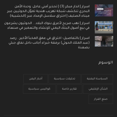
اسرار | انذار مبكر (3) | تحذير أمني عاجل: وحدة الأمن
البحري تنكشف شبكة تهريب هندية تموّل الحوثيين عبر
ميناء الصليف | اختراق سلاسل الإمداد عبر (الخشبية)
اسرار | نهب صريح لأعرق بنوك البلاد .. الحوثيون يشرعون
في بيع أصول البنك اليمني للإنشاء والتعمير في صنعاء
اسرار | بالتفاصيل- اختراق في عمق المخبأ الأخير.. رصد
(عبد الملك الحوثي) برفقة خبراء أجانب داخل نفاق جبلي
بصعدة
الوسوم
السياسة اليمنية
تحليلات سياسية
أخبار اليمن
الشأن الإقليمي
تقارير خاصة
كواليس سياسية
صنع القرار