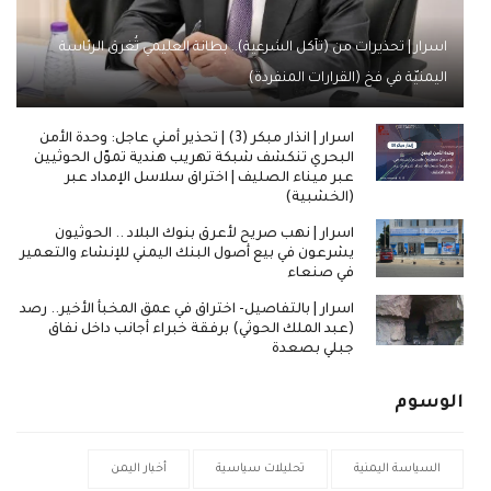
اسرار | تحذيرات من (تآكل الشرعية).. بطانة العليمي تُغرق الرئاسة
اليمنيّة في فخ (القرارات المنفردة)
اسرار | انذار مبكر (3) | تحذير أمني عاجل: وحدة الأمن
البحري تنكشف شبكة تهريب هندية تموّل الحوثيين
عبر ميناء الصليف | اختراق سلاسل الإمداد عبر
(الخشبية)
اسرار | نهب صريح لأعرق بنوك البلاد .. الحوثيون
يشرعون في بيع أصول البنك اليمني للإنشاء والتعمير
في صنعاء
اسرار | بالتفاصيل- اختراق في عمق المخبأ الأخير.. رصد
(عبد الملك الحوثي) برفقة خبراء أجانب داخل نفاق
جبلي بصعدة
الوسوم
السياسة اليمنية
تحليلات سياسية
أخبار اليمن