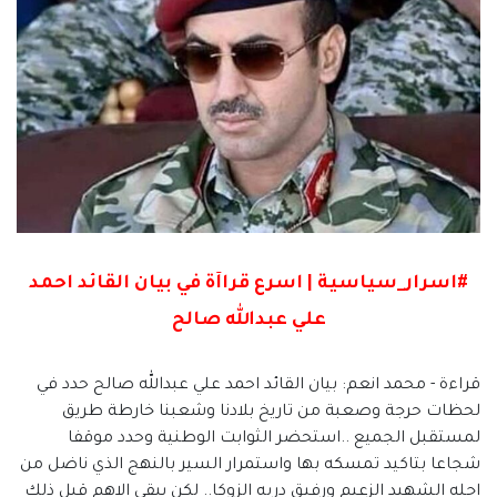
#اسرار_سياسية | اسرع قراآة في بيان القائد احمد
علي عبدالله صالح
قراءة - محمد انعم: بيان القائد احمد علي عبدالله صالح حدد في
لحظات حرجة وصعبة من تاريخ بلادنا وشعبنا خارطة طريق
لمستقبل الجميع ..استحضر الثوابت الوطنية وحدد موقفا
شجاعا بتاكيد تمسكه بها واستمرار السير بالنهج الذي ناضل من
اجله الشهيد الزعيم ورفيق دربه الزوكا.. لكن يبقى الاهم قبل ذلك