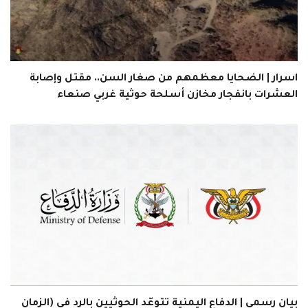
اسرار | الضحايا معظمهم من صغار السن.. مقتل وإصابة
العشرات بانفجار مخازن أسلحة حوثية غربي صنعاء
بيان رسمي | الدفاع اليمنية تتوعّد الحوثيين بالرد في (الزمان