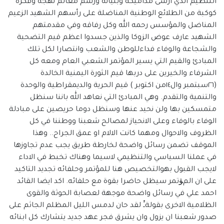
التنظيم الذي ارسى مداميكه وبنيانه ورسم معالم نهجه وفكره
كوكبة من الطلائع الوطنية المناضلة على رأسهم الشهيد الزعيم
المناضل والمؤسس رحمه الله وكل رفاقه وفي مقدمتهم
الشهيد عارف عوض الزوكا والذين جسدوا اعظم قيم التضحية
والشجاعة والوفاء فداءللوطن والشعب وانتصارا لكل تلك
المبادئ والقيم التي يسير المؤتمر الشعبي العام ومعه كل
الشرفاء والخيرين على دربها قيم الثورة اليمنية الخالدة
(٢٦سبتمبر وال١٤من اكتوبر ) قيم الحرية والديمقراطية والوحدة
والتنمية والتقدم. وهي المبادئ التي نعاهد الله باننا سنظل
متمسكين بها ولن نحيد عنها وسنظل دوما حريصين على مبادلة
الوفاء بالوفاء وعلى الانحياز لمصالح شعبنا ووطننا في كل
الظروف والاحوال ومهما كانت الالام او عمق الجراح.. وهذا
الموقف تضمن رسائل واضحة لخارطة طريق يجب عدم تجاوزها
في عملنا السياسي والتنظيمي لاسيما وهناك تخبط في الاداء
لايجب القبول بهوالتخصيص هنا للمؤتمر وحلفائه تجديد التاكيد
على ان المﯟتمر سيظل حاضرا بقوة مع حلفائه. اكد ايضا القائد
احمد علي في رسائل واضحة موجهة لعصابة الحوثة والقوى
الظلامية الاخرى بقولةــِّ لقد حان لدمس الليل المظلم الجاثم على
صدور شعبنا ان يزول وان يشرق فجر عهد جديد يتشارك كل ابنائه