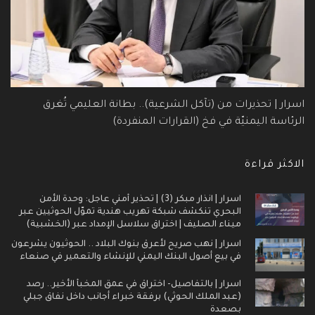
اسرار | تحذيرات من (تآكل الشرعية).. بطانة العليمي تُغرق
الرئاسة اليمنيّة في فخ (القرارات المنفردة)
الاكثر قراءة
اسرار | انذار مبكر (3) | تحذير أمني عاجل: وحدة الأمن
البحري تنكشف شبكة تهريب هندية تموّل الحوثيين عبر
ميناء الصليف | اختراق سلاسل الإمداد عبر (الخشبية)
اسرار | نهب صريح لأعرق بنوك البلاد .. الحوثيون يشرعون
في بيع أصول البنك اليمني للإنشاء والتعمير في صنعاء
اسرار | بالتفاصيل- اختراق في عمق المخبأ الأخير.. رصد
(عبد الملك الحوثي) برفقة خبراء أجانب داخل نفاق جبلي
بصعدة