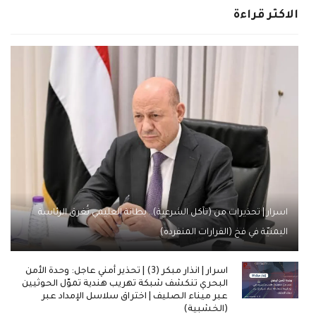
الاكثر قراءة
اسرار | تحذيرات من (تآكل الشرعية).. بطانة العليمي تُغرق الرئاسة
اليمنيّة في فخ (القرارات المنفردة)
اسرار | انذار مبكر (3) | تحذير أمني عاجل: وحدة الأمن
البحري تنكشف شبكة تهريب هندية تموّل الحوثيين
عبر ميناء الصليف | اختراق سلاسل الإمداد عبر
(الخشبية)