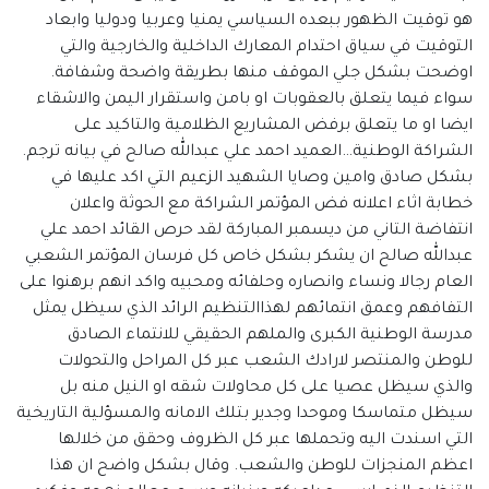
هو توقيت الظهور ببعده السياسي يمنيا وعربيا ودوليا وابعاد
التوقيت في سياق احتدام المعارك الداخلية والخارجية والتي
اوضحت بشكل جلي الموقف منها بطريقة واضحة وشفافة.
سواء فيما يتعلق بالعقوبات او بامن واستقرار اليمن والاشقاء
ايضا او ما يتعلق برفض المشاريع الظلامية والتاكيد على
الشراكة الوطنية…العميد احمد علي عبدالله صالح في بيانه ترجم.
بشكل صادق وامين وصايا الشهيد الزعيم التي اكد عليها في
خطابة اثاء اعلانه فض المؤتمر الشراكة مع الحوثة واعلان
انتفاضة التاني من ديسمبر المباركة لقد حرص القائد احمد علي
عبدالله صالح ان يشكر بشكل خاص كل فرسان المؤتمر الشعبي
العام رجالا ونساء وانصاره وحلفائه ومحبيه واكد انهم برهنوا على
التفافهم وعمق انتمائهم لهذاالتنظيم الرائد الذي سيظل يمثل
مدرسة الوطنية الكبرى والملهم الحقيقي للانتماء الصادق
للوطن والمنتصر لارادك الشعب عبر كل المراحل والتحولات
والذي سيظل عصيا على كل محاولات شقه او النيل منه بل
سيظل متماسكا وموحدا وجدير بتلك الامانه والمسؤلية التاريخية
التي اسندت اليه وتحملها عبر كل الظروف وحقق من خلالها
اعظم المنجزات للوطن والشعب. وقال بشكل واضح ان هذا