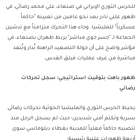
للحرس الثوري الإيراني في صنعاء، علي محمد رضائي، في
ظهور علني نادر بعد نحو عامين من تعيينه "حاكماً
عسكرياً" للمليشيا. وجاء هذا التحرك متزامناً مع تدشين
الجماعة لـ "جسر جوي مباشر" يربط طهران بصنعاء، في
مؤشر واضح على أن جولة التصعيد الراهنة تُدار وتُنفذ
مباشرة من غرف عمليات فيلق القدس.
ظهور باهت بتوقيت استراتيجي: سجل تحركات
رضائي
يحيط الحرس الثوري والمليشيا الحوثية تحركات رضائي
بسرية وتكتم أمني شديدين؛ حيث لم يسجل الرجل منذ
تنصيبه حاكماً فعلياً للمدينة بغطاء دبلوماسي سوى
أربعة ظهورات علنية رئيسية: