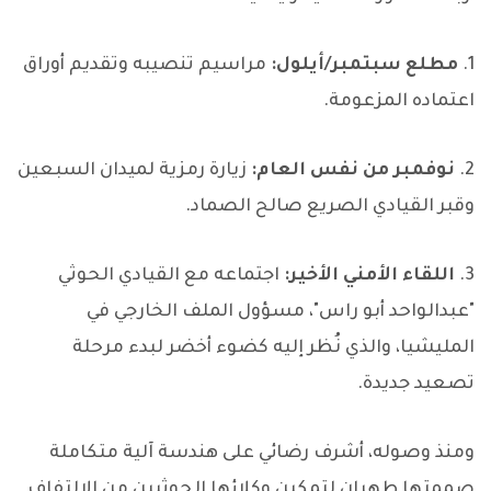
1.
مطلع سبتمبر/أيلول:
مراسيم تنصيبه وتقديم أوراق
اعتماده المزعومة.
2.
نوفمبر من نفس العام:
زيارة رمزية لميدان السبعين
وقبر القيادي الصريع صالح الصماد.
3.
اللقاء الأمني الأخير:
اجتماعه مع القيادي الحوثي
"عبدالواحد أبو راس"، مسؤول الملف الخارجي في
المليشيا، والذي نُظر إليه كضوء أخضر لبدء مرحلة
تصعيد جديدة.
ومنذ وصوله، أشرف رضائي على هندسة آلية متكاملة
صممتها طهران لتمكين وكلائها الحوثيين من الالتفاف