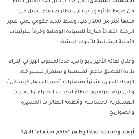
الانتهاك السيادي:
يأتي هذا الإعلان بعد يومين فقط
من هبوط طائرة إيرانية في مطار صنعاء تحمل على
متنها أكثر من 200 راكب، وسط تنديد حكومي يمني اعتبر
الرحلة انتهاكاً صارخاً للسيادة الوطنية وخرقاً للترتيبات
الأمنية المنظمة للأجواء اليمنية.
وخلال لقائه الأخير بأبو راس، جدد المندوب الإيراني التزام
بلاده المطلق بدعم المليشيا واستمرار تسيير خط
الإمداد الجوي، متدثراً بشعارات "كسر الحصار الإنساني"،
والتي يراها مراقبون غطاءً لتهريب الخبراء، والتقنيات
العسكرية الحساسة، وأنظمة الطائرات المسيرة
والصواريخ.
أبعاد ودلالات: لماذا يظهر "حاكم صنعاء" الآن؟