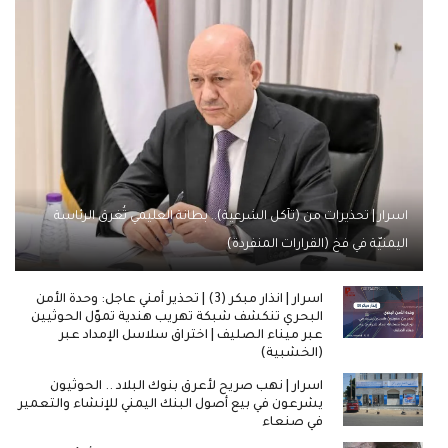
اسرار | تحذيرات من (تآكل الشرعية).. بطانة العليمي تُغرق الرئاسة
اليمنيّة في فخ (القرارات المنفردة)
اسرار | انذار مبكر (3) | تحذير أمني عاجل: وحدة الأمن
البحري تنكشف شبكة تهريب هندية تموّل الحوثيين
عبر ميناء الصليف | اختراق سلاسل الإمداد عبر
(الخشبية)
اسرار | نهب صريح لأعرق بنوك البلاد .. الحوثيون
يشرعون في بيع أصول البنك اليمني للإنشاء والتعمير
في صنعاء