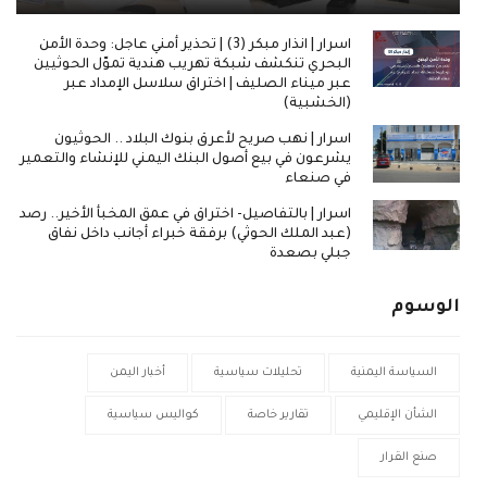
اسرار | انذار مبكر (3) | تحذير أمني عاجل: وحدة الأمن
البحري تنكشف شبكة تهريب هندية تموّل الحوثيين
عبر ميناء الصليف | اختراق سلاسل الإمداد عبر
(الخشبية)
اسرار | نهب صريح لأعرق بنوك البلاد .. الحوثيون
يشرعون في بيع أصول البنك اليمني للإنشاء والتعمير
في صنعاء
اسرار | بالتفاصيل- اختراق في عمق المخبأ الأخير.. رصد
(عبد الملك الحوثي) برفقة خبراء أجانب داخل نفاق
جبلي بصعدة
الوسوم
السياسة اليمنية
تحليلات سياسية
أخبار اليمن
الشأن الإقليمي
تقارير خاصة
كواليس سياسية
صنع القرار