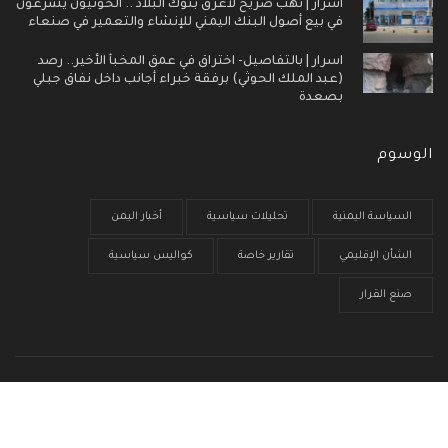
اسرار | نهب صريح لأعرق بنوك البلاد .. الحوثيون يشرعون
في بيع أصول البنك اليمني للإنشاء والتعمير في صنعاء
اسرار | بالتفاصيل- اختراق في عمق المخبأ الأخير.. رصد
(عبد الملك الحوثي) برفقة خبراء أجانب داخل نفاق جبلي
بصعدة
الوسوم
السياسة اليمنية
تحليلات سياسية
أخبار اليمن
الشأن الإقليمي
تقارير خاصة
كواليس سياسية
صنع القرار
الرئيسية
من نحن
سياسية الخصوصية
إتصل بنا
© جميع الحقوق محفوظة 2017 - 2026