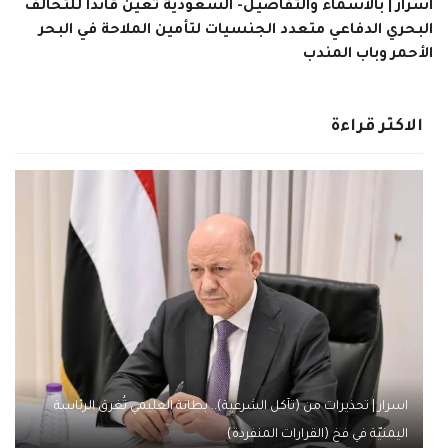
اسرار | بالاسماء والتفاصيل- السعودية تعيّن قائداً للتحالف
البحري الدفاعي متعدد الجنسيات لتأمين الملاحة في البحر
الأحمر وباب المندب
الاكثر قراءة
اسرار | تحذيرات من (تآكل الشرعية).. بطانة العليمي تُغرق الرئاسة
اليمنيّة في فخ (القرارات المنفردة)