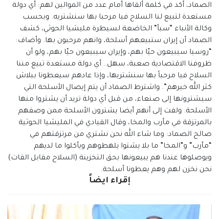
الصماد، أكد في كلمة ألقاها أمام عدد من الموالين لهم: أي دولة
مستعدة لتبيع لنا السلاح فيا مرحبا بها سنشتريه. وبحسب
وكالة الأنباء “سبأ” الخاضعة لسيطرة مليشيا الحوثي، كشف
الصماد أن إيران ستبيعهم أسلحة، وانهم مرحبون بها. وأضاف:
“روسيا سيبيعون حيّا بهم، وإيران سيبيعون حيّا بهم، ولو أن
ظروفنا الاقتصادية صعبة، سهل.. أي دولة مستعدة تبيع مننا
السلاح فيا مرحباً بها سنشتريها، وإذا عادهم سيعطونا ببلاش
كثر الله خيرهم”. واشترط الصماد أن يتم إيصال الأسلحة التي
سيشترونها إلى صنعاء، من قبل أي دولة تريد أن يشتروا منها
الأسلحة. ولفت إلى أنهم أيضا يشترون الأسلحة ممن وصفهم
بالمرتزقة في مأرب والمخا، وقال القيادي في المليشيا الحوثية
صالح الصماد: وما شاء الله نحن نشتري من مرتزقتهم في
“مأرب” و”المخا” ما بلا يشتوا يلهطوهم ويأكلوا ما لديهم
ويوصلوها عندنا هم يبيعونها بحق التخزينة (السلاح مقابل القات)
نحن نخزن لهم وهم يعطونا أسلحة.
إقراء ايضاً