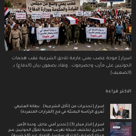
اسرار | موجة غضب يمني عارمة تلاحق الشرعية عقب هجمات
الحوثيين على مأرب وحضرموت.. ونقاد يصفون بيان (الدفاع) بـ
(الضعيف)
الاكثر قراءة
اسرار | تحذيرات من (تآكل الشرعية).. بطانة العليمي
تُغرق الرئاسة اليمنيّة في فخ (القرارات المنفردة)
اسرار | انذار مبكر (3) | تحذير أمني عاجل: وحدة الأمن
البحري تنكشف شبكة تهريب هندية تموّل الحوثيين عبر
ميناء الصليف | اختراق سلاسل الإمداد عبر (الخشبية)