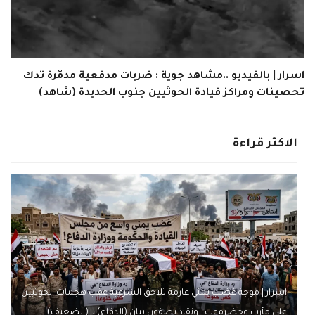
اسرار | بالفيديو ..مشاهد جوية : ضربات مدفعية مدمّرة تدك
تحصينات ومراكز قيادة الحوثيين جنوب الحديدة (شاهد)
الاكثر قراءة
اسرار | موجة غضب يمني عارمة تلاحق الشرعية عقب هجمات الحوثيين
على مأرب وحضرموت.. ونقاد يصفون بيان (الدفاع) بـ (الضعيف)