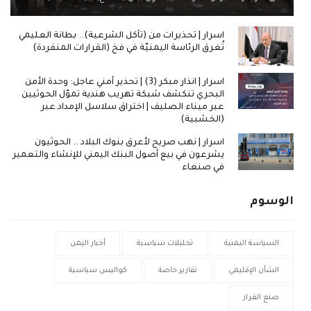
اسرار | تحذيرات من (تآكل الشرعية).. بطانة العليمي
تُغرق الرئاسة اليمنيّة في فخ (القرارات المنفردة)
اسرار | انذار مبكر (3) | تحذير أمني عاجل: وحدة الأمن
البحري تنكشف شبكة تهريب هندية تموّل الحوثيين
عبر ميناء الصليف | اختراق سلاسل الإمداد عبر
(الخشبية)
اسرار | نهب صريح لأعرق بنوك البلاد .. الحوثيون
يشرعون في بيع أصول البنك اليمني للإنشاء والتعمير
في صنعاء
الوسوم
السياسة اليمنية
تحليلات سياسية
أخبار اليمن
الشأن الإقليمي
تقارير خاصة
كواليس سياسية
صنع القرار