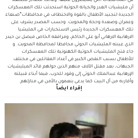
في المحافظات التي يسيطرون عليها. وقالت مصادر مطلعة ”
أن مليشيات الغدر والخيانة الحوثية استحدثت تلك المعسكرات
الجديدة لتجنيد الأطفال بالقوة والاختطاف في محافظات”صنعاء
وعمران وصعدة وحجة والمحويت. وحسب المصدر يشرف على
تلك المعسكرات الجديدة رئيس الاستخبارات في المليشيا
الارهابية الارهابي أبو علي الحاكم، ومرافقه الخاص فيصل بن حيدر
الذي عينته المليشيات الحوثي محافظا لمحافظة المحويت. و
جاء فتح المليشيات الحوثية الكهنوتية تلك المعسكرات
للأطفال بسبب النقص الكبير في أعداد المقاتلين في مختلف
الجبهات، بعد مقتل الآلاف منهم الذين حولهم قائد الميليشيات
الإرهابية عبدالملك الحوثي إلى وقود للحرب، فيما أبناء قبيلته
وأقاربه من آل البيت كما يدعي ينعمون بالأمن في منازلهم.
إقراء ايضاً