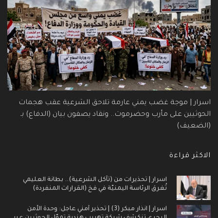
اسرار | موجة غضب يمني عارمة تلاحق الشرعية عقب هجمات
الحوثيين على مأرب وحضرموت.. ونقاد يصفون بيان (الدفاع) بـ
(الضعيف)
الاكثر قراءة
اسرار | تحذيرات من (تآكل الشرعية).. بطانة العليمي
تُغرق الرئاسة اليمنيّة في فخ (القرارات المنفردة)
اسرار | انذار مبكر (3) | تحذير أمني عاجل: وحدة الأمن
البحري تنكشف شبكة تهريب هندية تموّل الحوثيين عبر