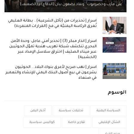
على مأرب وحضرموت.. ونقاد يصفون بيان (الدفاع) بـ (الضعيف)
اسرار | تحذيرات من (تآكل الشرعية).. بطانة العليمي
تُغرق الرئاسة اليمنيّة في فخ (القرارات المنفردة)
اسرار | انذار مبكر (3) | تحذير أمني عاجل: وحدة الأمن
البحري تنكشف شبكة تهريب هندية تموّل الحوثيين
عبر ميناء الصليف | اختراق سلاسل الإمداد عبر
(الخشبية)
اسرار | نهب صريح لأعرق بنوك البلاد .. الحوثيون
يشرعون في بيع أصول البنك اليمني للإنشاء والتعمير
في صنعاء
الوسوم
السياسة اليمنية
تحليلات سياسية
أخبار اليمن
الشأن الإقليمي
تقارير خاصة
كواليس سياسية
صنع القرار