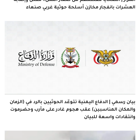
اسرار | الضحايا معظمهم من صغار السن.. مقتل وإصابة
العشرات بانفجار مخازن أسلحة حوثية غربي صنعاء
بيان رسمي | الدفاع اليمنية تتوعّد الحوثيين بالرد في (الزمان
والمكان المناسبين) عقب هجوم غادر على مأرب وحضرموت
وانتقادات واسعة للبيان