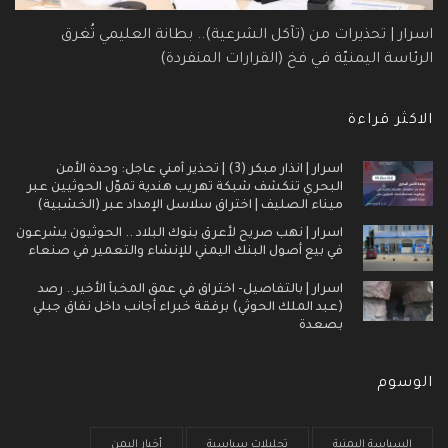
اسرار | تحذيرات من (تآكل الشرعية).. بطانة العليمي تُغرق
الرئاسة اليمنيّة في فخ (القرارات المنفردة)
الاكثر قراءة
اسرار | انذار مبكر (3) | تحذير أمني عاجل: وحدة الأمن
البحري تنكشف شبكة تهريب هندية تموّل الحوثيين عبر
ميناء الصليف | اختراق سلاسل الإمداد عبر (الخشبية)
اسرار | نهب صريح لأعرق بنوك البلاد .. الحوثيون يشرعون
في بيع أصول البنك اليمني للإنشاء والتعمير في صنعاء
اسرار | بالتفاصيل- اختراق في عمق المخبأ الأخير.. رصد
(عبد الملك الحوثي) برفقة خبراء أجانب داخل نفاق جبلي
بصعدة
الوسوم
السياسة اليمنية
تحليلات سياسية
أخبار اليمن