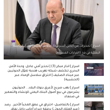
اسرار | تحذيرات من (تآكل الشرعية).. بطانة العليمي تُغرق الرئاسة
اليمنيّة في فخ (القرارات المنفردة)
اسرار | انذار مبكر (3) | تحذير أمني عاجل: وحدة الأمن
البحري تنكشف شبكة تهريب هندية تموّل الحوثيين
عبر ميناء الصليف | اختراق سلاسل الإمداد عبر
(الخشبية)
اسرار | نهب صريح لأعرق بنوك البلاد .. الحوثيون
يشرعون في بيع أصول البنك اليمني للإنشاء والتعمير
في صنعاء
اسرار | بالتفاصيل- اختراق في عمق المخبأ الأخير.. رصد
(عبد الملك الحوثي) برفقة خبراء أجانب داخل نفاق