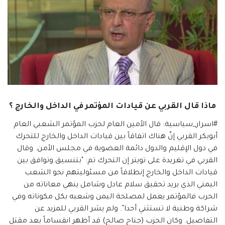
ماذا قال القربي عن قيادات المؤتمر في الداخل والخارج ؟
#اسرار_سياسية: قال الأمين العام لحزب المؤتمر الشعبي العام
أبوبكر القربي إنّ هناك اتفاقاً بين قيادات الداخل والخارج للتحرك
في دول الإقليم والدول دائمة العضوية في مجلس الأمن. وقال
القربي في تغريدة على تويتر إن التحرك تم: "بتنسيق وتوافق بين
قيادات الداخل والخارج إنطلاقاً من مسئوليتهم نحو الشعب
اليمني الذي يريد تحقيق سلام عادل وشامل ينهي معاناته من
الحرب فالمؤتمر يعمل لمصلحة اليمن وشعبه بكل مكوناته وفي
شراكة وطنية لا تستثني أحدا". ولم يشر القربي للمزيد عن
التفاصيل. وكان الحزب (جناح صالح) قد أظهر انقساماً بعد مقتل