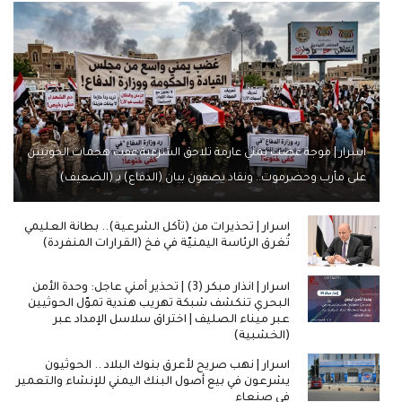
اسرار | موجة غضب يمني عارمة تلاحق الشرعية عقب هجمات الحوثيين
على مأرب وحضرموت.. ونقاد يصفون بيان (الدفاع) بـ (الضعيف)
اسرار | تحذيرات من (تآكل الشرعية).. بطانة العليمي
تُغرق الرئاسة اليمنيّة في فخ (القرارات المنفردة)
اسرار | انذار مبكر (3) | تحذير أمني عاجل: وحدة الأمن
البحري تنكشف شبكة تهريب هندية تموّل الحوثيين
عبر ميناء الصليف | اختراق سلاسل الإمداد عبر
(الخشبية)
اسرار | نهب صريح لأعرق بنوك البلاد .. الحوثيون
يشرعون في بيع أصول البنك اليمني للإنشاء والتعمير
في صنعاء