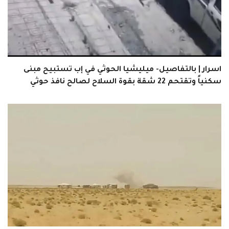
اسرار | بالتفاصيل- ميليشيا الحوثي في إب تستبيح مبنى
سكنياً وتقتحم 22 شقة بقوة السلاح لصالح نافذ حوثي