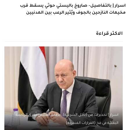
اسرار | بالتفاصيل- صاروخ باليستي حوثي يسقط قرب
مخيمات النازحين بالجوف ويُثير الرعب بين المدنيين
الاكثر قراءة
اسرار | تحذيرات من (تآكل الشرعية).. بطانة العليمي تُغرق الرئاسة
اليمنيّة في فخ (القرارات المنفردة)