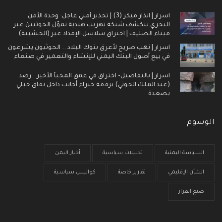
اسرار | انذار مبكر (3) | تحذير أمني عاجل: وحدة الأمن
البحري تنكشف شبكة تهريب هندية تموّل الحوثيين عبر
ميناء الصليف | اختراق سلاسل الإمداد عبر (الخشبية)
اسرار | نهب صريح لأعرق بنوك البلاد .. الحوثيون يشرعون
في بيع أصول البنك اليمني للإنشاء والتعمير في صنعاء
اسرار | بالتفاصيل- اختراق في عمق المخبأ الأخير.. رصد
(عبد الملك الحوثي) برفقة خبراء أجانب داخل نفاق جبلي
بصعدة
الوسوم
السياسة اليمنية
تحليلات سياسية
أخبار اليمن
الشأن الإقليمي
تقارير خاصة
كواليس سياسية
صنع القرار