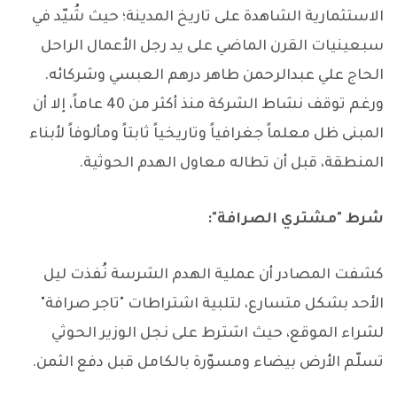
الاستثمارية الشاهدة على تاريخ المدينة؛ حيث شُيّد في
سبعينيات القرن الماضي على يد رجل الأعمال الراحل
الحاج علي عبدالرحمن طاهر درهم العبسي وشركائه.
ورغم توقف نشاط الشركة منذ أكثر من 40 عاماً، إلا أن
المبنى ظل معلماً جغرافياً وتاريخياً ثابتاً ومألوفاً لأبناء
المنطقة، قبل أن تطاله معاول الهدم الحوثية.
شرط "مشتري الصرافة":
كشفت المصادر أن عملية الهدم الشرسة نُفذت ليل
الأحد بشكل متسارع، لتلبية اشتراطات "تاجر صرافة"
لشراء الموقع، حيث اشترط على نجل الوزير الحوثي
تسلّم الأرض بيضاء ومسوّرة بالكامل قبل دفع الثمن.