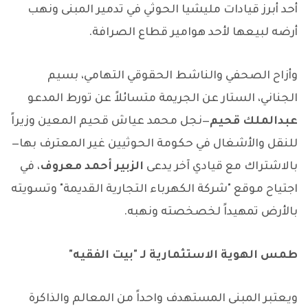
أحد أبرز قيادات مليشيا الحوثي في تدمير المبنى ونهب
أرضه لبيعها لأحد هوامير قطاع الصرافة.
وأزاح الصحفي والناشط الحقوقي التهامي، بسيم
الجناني، الستار عن الجريمة متسائلاً عن تورط المدعو
عبدالملك قحيم
—نجل محمد عياش قحيم المعين وزيراً
للنقل والأشغال في حكومة الحوثيين غير المعترف بها—
بالاشتراك مع قيادي آخر يدعى
الزبير أحمد معروف
، في
اجتياح موقع "شركة الكهرباء التجارية القديمة" وتسويته
بالأرض تمهيداً لخصخصته ونهبه.
طمس الهوية الاستثمارية لـ "بيت الفقيه"
ويعتبر المبنى المستهدف واحداً من المعالم والذاكرة