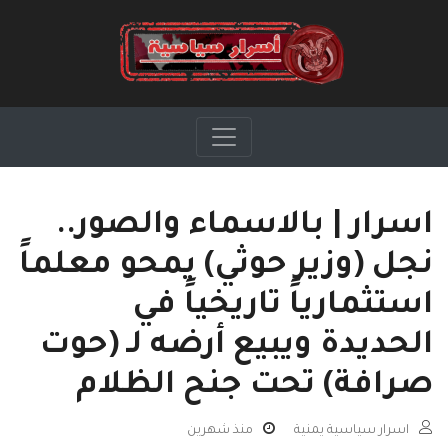
اسرار | بالاسماء والصور..
نجل (وزير حوثي) يمحو معلماً
استثمارياً تاريخياً في
الحديدة ويبيع أرضه لـ (حوت
صرافة) تحت جنح الظلام
اسرار سياسية يمنية
منذ شهرين