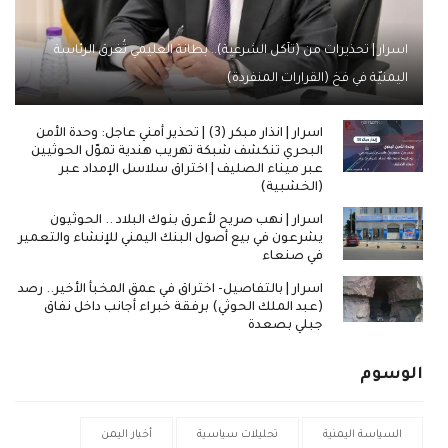
اسرار | تحذيرات من (تآكل الشرعية).. بطانة العليمي تُغرق الرئاسة
اليمنيّة في فخ (القرارات المنفردة)
اسرار | انذار مبكر (3) | تحذير أمني عاجل: وحدة الأمن
البحري تنكشف شبكة تهريب هندية تموّل الحوثيين
عبر ميناء الصليف | اختراق سلاسل الإمداد عبر
(الخشبية)
اسرار | نهب صريح لأعرق بنوك البلاد .. الحوثيون
يشرعون في بيع أصول البنك اليمني للإنشاء والتعمير
في صنعاء
اسرار | بالتفاصيل- اختراق في عمق المخبأ الأخير.. رصد
(عبد الملك الحوثي) برفقة خبراء أجانب داخل نفاق
جبلي بصعدة
الوسوم
السياسة اليمنية
تحليلات سياسية
أخبار اليمن