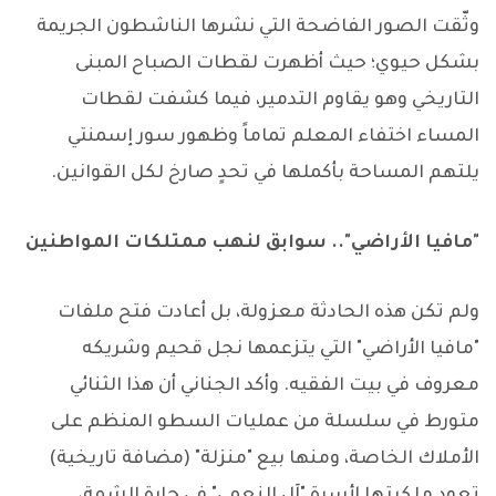
وثّقت الصور الفاضحة التي نشرها الناشطون الجريمة
بشكل حيوي؛ حيث أظهرت لقطات الصباح المبنى
التاريخي وهو يقاوم التدمير، فيما كشفت لقطات
المساء اختفاء المعلم تماماً وظهور سور إسمنتي
يلتهم المساحة بأكملها في تحدٍ صارخ لكل القوانين.
"مافيا الأراضي".. سوابق لنهب ممتلكات المواطنين
ولم تكن هذه الحادثة معزولة، بل أعادت فتح ملفات
"مافيا الأراضي" التي يتزعمها نجل قحيم وشريكه
معروف في بيت الفقيه. وأكد الجناني أن هذا الثنائي
متورط في سلسلة من عمليات السطو المنظم على
الأملاك الخاصة، ومنها بيع "منزلة" (مضافة تاريخية)
تعود ملكيتها لأسرة "آل النعمي" في حارة الشمة،