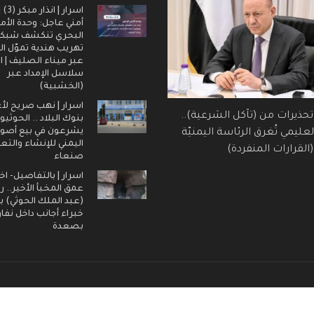
اسرار |
أمني عاجل: وحدة الأم
البحري تنكشف شبك
تهريب هندية تموّل ال
عبر ميناء الصليف | ا
سلاسل الإمداد عبر
(الخشبية)
اسرار | نهب صريح لأ
 تحذيرات من (تآكل الشرعية)..
بنوك البلاد .. الحوثيو
يشرعون في بيع أصول
عليمي تُغرق الرئاسة اليمنيّة
اليمني للإنشاء والتع
القرارات المنفردة)
صنعاء
اسرار | بالتفاصيل- اخ
عمق المخبأ الأخير.. 
(عبد الملك الحوثي) ب
خبراء أجانب داخل نفا
بصعدة