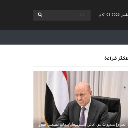
اكثر قراءة
اسرار | تحذيرات من (تآكل الشرعية).. بطانة العليمي تُغرق