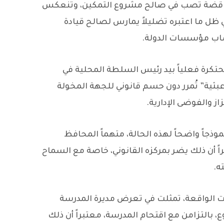
تناقضة تصب في صالح مشروع التمكين، وتنعكس
في ظل ما اعتبره تضليلاً يمارس لصالح قيادة
ساب مؤسسات الدولة.
محتكرة فعلياً بيد رئيس السلطة المحلية في
عبثية” تُمرر دون حسم قانوني للجهة المخولة
از والفوضى الإدارية.
وذجاً واضحاً لهذه الحالة، متهماً المحافظ
ً أن ذلك يضر بمركزه القانوني، خاصة مع السماح
ه.
لواقعة، تمثلت في تعرض مديرة المدرسة
بالتزامن مع اقتحام المدرسة، معتبراً أن ذلك