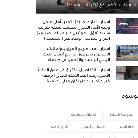
الرئاسة اليمنيّة في فخ (القرارات المنفردة)
اسرار | انذار مبكر (3) | تحذير أمني عاجل:
وحدة الأمن البحري تنكشف شبكة تهريب
هندية تموّل الحوثيين عبر ميناء الصليف |
اختراق سلاسل الإمداد عبر (الخشبية)
اسرار | نهب صريح لأعرق بنوك البلاد ..
الحوثيون يشرعون في بيع أصول البنك
اليمني للإنشاء والتعمير في صنعاء
اسرار | بالتفاصيل- اختراق في عمق المخبأ
الأخير.. رصد (عبد الملك الحوثي) برفقة
خبراء أجانب داخل نفاق جبلي بصعدة
لوسوم
السياسة اليمنية
تحليلات سياسية
أخبار اليمن
الشأن الإقليمي
تقارير خاصة