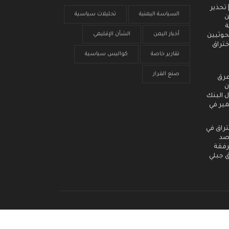
 انذار مبكر (3) | تحذير
السياسة اليمنية
تحليلات سياسية
ن
ة
أخبار اليمن
الشأن الإقليمي
حوثيين
ختراق
تقارير خاصة
كواليس سياسية
صنع القرار
عرق
ن
 البنك
مير في
تراق في
رصد
رفقة
ق جبلي