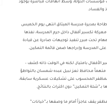
رب مؤسسات الدولة، وسط اتهامات مباشرة بوجود
 والفساد.
طاحة بمديرة مدرسة الميثاق انتهى يوم الخميس
 معركة تكسير أقفال داخل حرم المدرسة، نفذها
لمهام تحت مبرر تنفيذ توجيهات صادرة عن قيادة
 على المدرسة وإدراجها ضمن قائمة التمكين.
ر الأقفال بامتياز، لكنه في الوقت ذاته كشف –
 متهماً محافظ تعز نبيل عبده شمسان بالتواطؤ
ة المظفر المحسوب على تشكيلات عسكرية سابقة،
بـ”شلة التمكين” دون اكتراث بالنتائج.
فر يقف عاجزاً أمام ما وصفها بـ”خيانات”