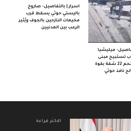
اسرار | بالتفاصيل- صاروخ
باليستي حوثي يسقط قرب
مخيمات النازحين بالجوف ويُثير
الرعب بين المدنيين
تفاصيل- ميليشيا
إب تستبيح مبنى
سكنياً وتقتحم 22 شقة بقوة
ح نافذ حوثي
الاكثر قراءة