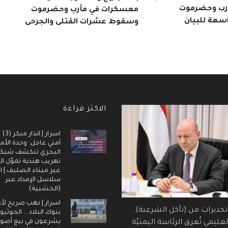
أرب وحضرموت
معسكرات في مأرب وحضرموت
اسعة للبيان
وسقوط عشرات القتلى والجرحى
الاكثر قراءة
اسرار |
أمني عاجل: وحدة الأم
البحري تنكشف شبك
تهريب هندية تموّل ال
عبر ميناء الصليف | ا
سلاسل الإمداد عبر
(الخشبية)
اسرار | نهب صريح لأ
 تحذيرات من (تآكل الشرعية)..
بنوك البلاد .. الحوثيو
يشرعون في بيع أصول
عليمي تُغرق الرئاسة اليمنيّة