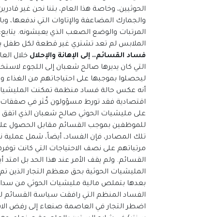
الحوثيين، وخاصة هذا العام، بتنا نحن غير قادري
والجمارك المضاعفة والإتاوات التي ندفعها، وب
المرتبات والوضع الصعب الذي يعيشونه. يتابع: 
الملابس لم تعد تشتري غير قطعة لكل طفل بال
فساد القسائم.. إلى الإهانة والإحلال
خلال العا
التي كان يديرها صالح شعبان إلى اللجوء لاستخ
ليحصلوا بموجبها على احتياجاتهم من الغذاء وا
أنه عكس حالة فساد منظمة تمكنت المليشيات عب
اقتصادية فقد تورط مسؤولون كُثر في صفقات 
على مليشيات الحوثي صالح شعبان الذي اتفق مع
للموظفين بموجب القسائم مقابل الحصول على 
تلك المصادر، فإن الفساد، أيضاً، شمل عملية 
مرتباتهم على نصف الاحتياجات التي كانت توفر
القسائم. ولم يقف الأمر عند هذا الحد بل امت
المليشيات الحوثية بحق معظم التجار الذين تم إ
بعدها بتملص مالية مليشيات الحوثي من سداد 
الفساد المنظم التي رافقت سياسة القسائم ل
اضطر التجار في العاصمة صنعاء إلى رفض الاس