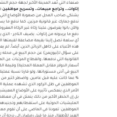
صنعاء التي تُعد المدينة الأكبر لجهة حجم النشا
إتاوات... وتراجع مبيعات.. وتسريح موظفين
في
يشتكي صاحب المحل من صعوبة الأوضاع التي يمر
ندفع جمارك غير قانونية مرتين، كما ندفع ما ي
والآن باتوا يفرضون علينا زكاة غير الزكاة المفر
دفع ما يريدونه من إتاوات. يضيف التاجر - الذي
أي سلعة تصل إلينا بقيمة مضاعفة لقيمتها ال
هذه الأعباء على كاهل الزبائن الذين، أيضاً، لم يع
على سؤال لـ(نيوزيمن) عن حجم البيع في محله رد:
القانونية التي ندفعها، وانقطاع المرتبات عن ا
أسعار الدولار مقابل العملة المحلية) وقيمة ا
% عما كانت عليه قبل عامين. واضطر كثير من أ
الموظفين في ظل الركود الذي تشهده عملية الب
الأمر الذي ينعكس تأثيره على الأوضاع المعيشي
بل إن الخطر الأكبر من ذلك يتمثل في أن معظ
المليشيات الحوثية على استقطابهم وتجنيدهم 
الموظفين: تعودنا في الماضي على أن تقوم م
العيد للأطفال منذ ما قبل رمضان إلى درجة 