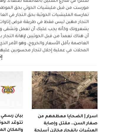
سنتر) في شارع الستين بالعاصمة صنعاء، وهو أحد
مورست من قبل مليشيات الحوثي بحق الموظفين
تمارسه المليشيات الحوثية بحق التجار في العا
التجار مهين ليس فقط في طريقة فرض إتاوات 
يشعرونك وكأنه يجب عليك أن تعمل وتشقى وتك
أن هناك تعمداً من قبل الحوثيين لإهانة التج
العاصمة بأقل الأسعار والخروج، وهو الأمر ا
المحلات في عملية إحلال لتجار محسوبين عليها، 
إق
بيان رسمي | 
اسرار | الضحايا معظمهم من
تتوعّد الحوث
صغار السن.. مقتل وإصابة
والمكان ال
العشرات بانفجار مخازن أسلحة