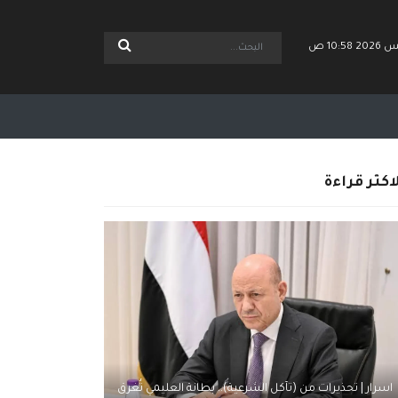
اكثر قراءة
اسرار | تحذيرات من (تآكل الشرعية).. بطانة العليمي تُغرق