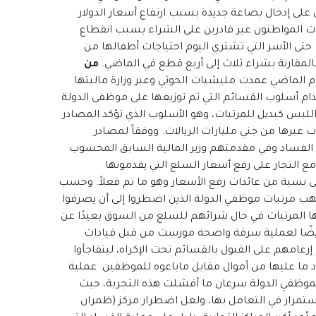
ن على إدخال بضاعة جديدة بسبب ارتفاع أسعار الدولار
ات المواطنون غير قادرين على الشراء بسبب انقطاع
حتى الأسر التي تشتري اليوم احتياجات أطفالها من
مقارنة بشراء ثلاث إلى أربع قطع في الماضي.
من
م الماضي عمدت مليشيات الحوثي وعبر وزارة ماليتها
دام أسلوب القسائم التي تم توزيعها على موظفي الدولة
للبس كبديل للمرتبات، وهو الأسلوب الذي تؤكد المصادر
رها من جني مليارات الريالات. ووفقاً لمصادر
الفساد وفي مقدمتهم وزير المالية السابق المحسوب
 التجار على رفع أسعار السلع التي يقدمونها
نسبة من عائدات رفع الأسعار وهو ما تم فعلاً. وحسب
نهب مرتبات موظفي الدولة الذين اضطروا إلى أن يصرفوا
ها المرتبات في حال شرائهم للسلع من السوق بعيدًا عن
د أيضًا لعملية سرقة واضحة مورست من قبل قيادات
رغامهم على القبول بالقسائم تحت الإكراه، ليتفاجأوا
ما عليها من أموال مقابل ماباعوه للموظفين. عملية
موظفي الدولة سرعان ما أفشلت هذه التجربة، حيث
تمرار في التعامل بها، ولعل اضطرار مركز (ظمران