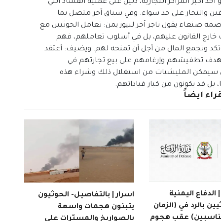
 أكبر المراكز التجارية، دليل على عملية الفساد التي
 والتجار على حد سواء. وفي سياق آخر متصل بما
صمة صنعاء يقول تاجر آخر لنيوز يمن: تعامل الحوثيين مع
خارج القانون عليهم، بل في أسلوب تعاملهم، فهم
د وتجمع المال من أجل أن تمنحه لهم. ويضيف: أعتقد
ار بهدف تطفيشهم وإرغامهم على بيع تجارتهم في
لذي سيمكن المليشيات من استغلال ذلك وشراء هذه
بل قد يكونون من كبار قياداتهم.
راء ايضاً
الدفاع اليمنية
اسرار | بالتفاصيل- الحوثيون
يين بالرد في (الزمان
يتبنون هجمات واسعة
مناسبين) عقب هجوم
بالصواريخ والمسيّرات على