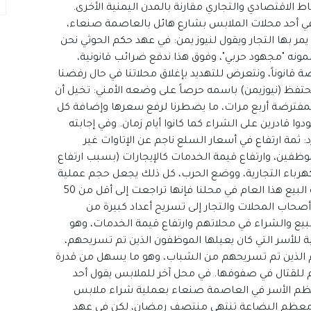
ط الاقتصادي والتجاري مقارنة بالمدن اليمنية الأخرى.
 أحد محلات الملابس بشارع هائل بالعاصمة صنعاء،
 بها التجار ويقول لنيوز يمن: في عهد حكم الحوثي نحن
سمونه "مجهود حربي"، وفوق هذا ندفع ضرائب قانونية،
وضة قانوناً، ونتعرض للتهديد بإغلاق محلاتنا في حال رفضنا
 يحتفظ (نيوزيمن) باسمه حرصاً على وضعه الأمني: تخيل أن
مفترضة أربع مرات، ما يضطرنا لرفع سعرها وإضافة كل
ودوا قادرين على الشراء كما كانوا أيام زمان. وفي إجابته
 ثمة ارتفاع في أسعار السلع ناجم عن الإتاوات غير
لموظفين، وارتفاع قيمة الخدمات كالإيجارات (بسبب ارتفاع
لكهرباء التجارية، ووضع الحرب، كل ذلك يجعل حجم عملية
البيع في أدنى مستوياتها، ولو قارنا نسبة عملية البيع هذا العام في محلنا فإنها تراجعت إلى أقل من 50
صحاب المحلات والتجار إلى تسريح أعداد كبيرة من
يع والشراء في محلاتهم وارتفاع قيمة الخدمات، وهو
ة للأسر التي كان يعيلها الموظفون الذين تم تسريحهم،
م الذين تم تسريحهم من الشباب، وهو ما يسهل من قدرة
للقتال في صفوفها. في محل آخر للملابس يقول أحد
عظم الأسر في العاصمة صنعاء بعملية شراء ملابس
أن معظم البضاعة تنتهي منتصف رمضان، لكن في عهد