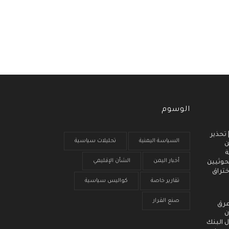
الوسوم
 انذار مبكر (3) | تحذير
السياسة اليمنية
تحليلات سياسية
ن
ة
أخبار اليمن
الشأن الإقليمي
حوثيين
ختراق
تقارير خاصة
كواليس سياسية
صنع القرار
عرق
ن
 البنك