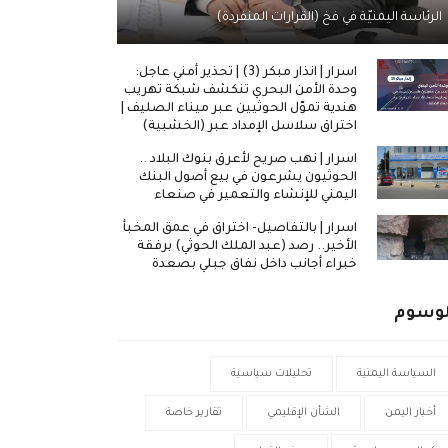
الرئاسة اليمنيّة في فخ (القرارات المنفردة)
اسرار | انذار مبكر (3) | تحذير أمني عاجل:
وحدة الأمن البحري تنكشف شبكة تهريب
هندية تموّل الحوثيين عبر ميناء الصليف |
اختراق سلاسل الإمداد عبر (الخشبية)
اسرار | نهب صريح لأعرق بنوك البلاد ..
الحوثيون يشرعون في بيع أصول البنك
اليمني للإنشاء والتعمير في صنعاء
اسرار | بالتفاصيل- اختراق في عمق المخبأ
الأخير.. رصد (عبد الملك الحوثي) برفقة
خبراء أجانب داخل نفاق جبلي بصعدة
لوسوم
السياسة اليمنية
تحليلات سياسية
أخبار اليمن
الشأن الإقليمي
تقارير خاصة