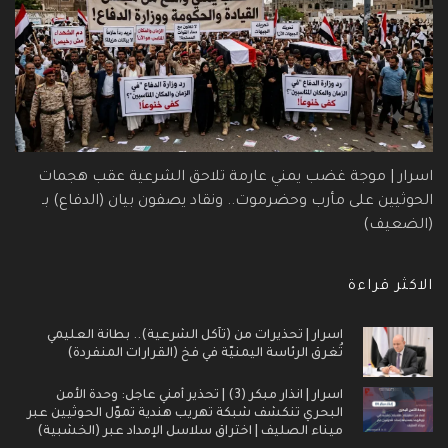
اسرار | موجة غضب يمني عارمة تلاحق الشرعية عقب هجمات
الحوثيين على مأرب وحضرموت.. ونقاد يصفون بيان (الدفاع) بـ
(الضعيف)
الاكثر قراءة
اسرار | تحذيرات من (تآكل الشرعية).. بطانة العليمي
تُغرق الرئاسة اليمنيّة في فخ (القرارات المنفردة)
اسرار | انذار مبكر (3) | تحذير أمني عاجل: وحدة الأمن
البحري تنكشف شبكة تهريب هندية تموّل الحوثيين عبر
ميناء الصليف | اختراق سلاسل الإمداد عبر (الخشبية)