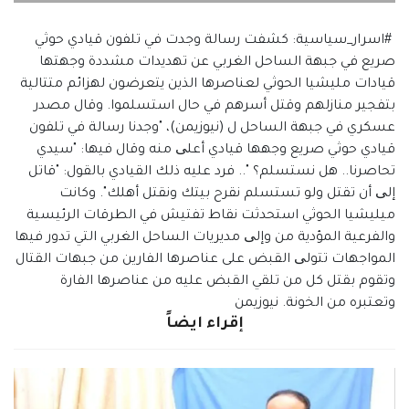
#اسرار_سياسية: كشفت رسالة وجدت في تلفون قيادي حوثي
صريع في جبهة الساحل الغربي عن تهديدات مشددة وجهتها
قيادات مليشيا الحوثي لعناصرها الذين يتعرضون لهزائم متتالية
بتفجير منازلهم وقتل أسرهم في حال استسلموا. وقال مصدر
عسكري في جبهة الساحل ل (نيوزيمن)، "وجدنا رسالة في تلفون
قيادي حوثي صريع وجهها قيادي أعلی منه وقال فيها: "سيدي
تحاصرنا.. هل نستسلم؟ ".. فرد عليه ذلك القيادي بالقول: "قاتل
إلی أن تقتل ولو تستسلم نقرح بيتك ونقتل أهلك". وكانت
ميليشيا ‎الحوثي استحدثت نقاط تفتيش في الطرقات الرئيسية
والفرعية المؤدية من وإلی مديريات الساحل الغربي التي تدور فيها
المواجهات تتولی القبض على عناصرها الفارين من جبهات القتال
وتقوم بقتل كل من تلقي القبض عليه من عناصرها الفارة
وتعتبره من الخونة. نيوزيمن
إقراء ايضاً