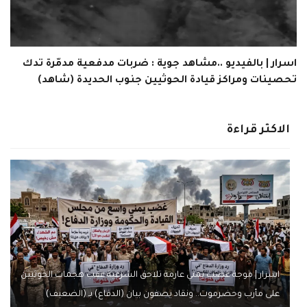
اسرار | بالفيديو ..مشاهد جوية : ضربات مدفعية مدمّرة تدك
تحصينات ومراكز قيادة الحوثيين جنوب الحديدة (شاهد)
الاكثر قراءة
اسرار | موجة غضب يمني عارمة تلاحق الشرعية عقب هجمات الحوثيين
على مأرب وحضرموت.. ونقاد يصفون بيان (الدفاع) بـ (الضعيف)