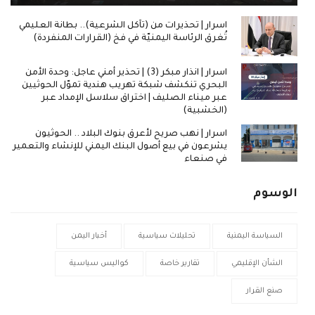
اسرار | تحذيرات من (تآكل الشرعية).. بطانة العليمي
تُغرق الرئاسة اليمنيّة في فخ (القرارات المنفردة)
اسرار | انذار مبكر (3) | تحذير أمني عاجل: وحدة الأمن
البحري تنكشف شبكة تهريب هندية تموّل الحوثيين
عبر ميناء الصليف | اختراق سلاسل الإمداد عبر
(الخشبية)
اسرار | نهب صريح لأعرق بنوك البلاد .. الحوثيون
يشرعون في بيع أصول البنك اليمني للإنشاء والتعمير
في صنعاء
الوسوم
السياسة اليمنية
تحليلات سياسية
أخبار اليمن
الشأن الإقليمي
تقارير خاصة
كواليس سياسية
صنع القرار