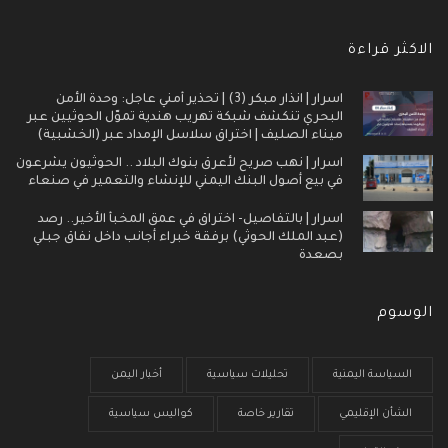
الاكثر قراءة
اسرار | انذار مبكر (3) | تحذير أمني عاجل: وحدة الأمن
البحري تنكشف شبكة تهريب هندية تموّل الحوثيين عبر
ميناء الصليف | اختراق سلاسل الإمداد عبر (الخشبية)
اسرار | نهب صريح لأعرق بنوك البلاد .. الحوثيون يشرعون
في بيع أصول البنك اليمني للإنشاء والتعمير في صنعاء
اسرار | بالتفاصيل- اختراق في عمق المخبأ الأخير.. رصد
(عبد الملك الحوثي) برفقة خبراء أجانب داخل نفاق جبلي
بصعدة
الوسوم
السياسة اليمنية
تحليلات سياسية
أخبار اليمن
الشأن الإقليمي
تقارير خاصة
كواليس سياسية