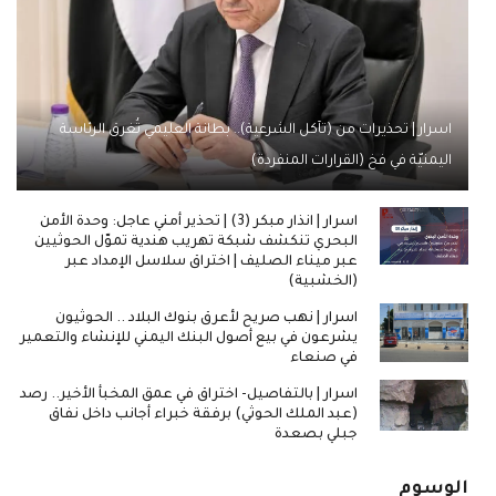
اسرار | تحذيرات من (تآكل الشرعية).. بطانة العليمي تُغرق الرئاسة
اليمنيّة في فخ (القرارات المنفردة)
اسرار | انذار مبكر (3) | تحذير أمني عاجل: وحدة الأمن
البحري تنكشف شبكة تهريب هندية تموّل الحوثيين
عبر ميناء الصليف | اختراق سلاسل الإمداد عبر
(الخشبية)
اسرار | نهب صريح لأعرق بنوك البلاد .. الحوثيون
يشرعون في بيع أصول البنك اليمني للإنشاء والتعمير
في صنعاء
اسرار | بالتفاصيل- اختراق في عمق المخبأ الأخير.. رصد
(عبد الملك الحوثي) برفقة خبراء أجانب داخل نفاق
جبلي بصعدة
الوسوم