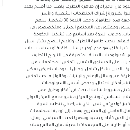
ندوة قال الخبراء إن ظاهرة التطرف بلغت حدا أصبح يهدد
لبوا بضرورة إشراك المنظمات الشعبية والأسر
والمدارس ووسائل الإعلام والسياسيين في مواجهة هذه الظاهرة. وحضر الندوة 30 شخصا، بينهم
اسيون وممثلون عن المجتمع المدني، ومتخصصون في
ت. وجاءت الندوة بعد أسابيع من تشكيل الحكومة
ا، كلفتها ببحث ظاهرة التطرف وتقديم النصح بشأن سبل
يثير القلق، هو عدم توفر دراسات كافية أو سياسات ذات
لأيديولوجيات الدينية المتطرفة في الترويج للتطرف
حوارات على المستوى الشعبي لتمكين المجتمعات من
تطرف الديني بشكل شامل. وخلال الندوة، استعرض بعض
رفة عبر وسائل الإعلام والإنترنت، وقالوا إنه يجب تمكين
لنشر أفكار الاعتدال، ودحض أسس الأيديولوجيات
" يتبنى مشروعا شاملا للبحث في أفكار وطرق عمل
م السياسي"، ويتابع المركز مشروعه مع المركز الدولي
ز كولدج" في لندن، الذي شارك في تنظيم الندوة
ال الهاملي إن المشروع يهدف إلى توعية المجتمعات
الدين كأداة رئيسية ومحفز للعنف السياسي. وقال:
ة أو طارئة على المجتمعات الحديثة، فإن العالم يشهد