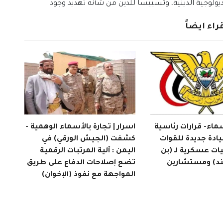
ديولوجية الدينية، وتسييسا للدين من شأنه تهديد وجود
راء ايضاً
سماء- قرارات رئاسية
اسرار | تجارة بالأسماء الوهمية -
يادة جديدة للقوات
كشفت (الجيش الورقي) في
يات عسكرية لـ (بن
اليمن : آلية المرتبات الرقمية
جند) ومستشارين
تضع إصلاحات الدفاع على طريق
المواجهة مع نفوذ (الإخوان)