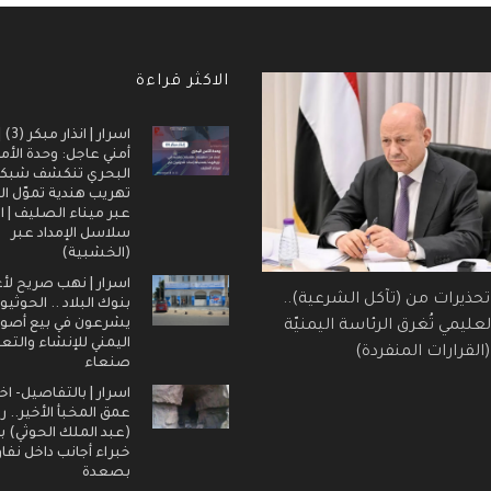
الاكثر قراءة
اسرار |
أمني عاجل: وحدة الأم
البحري تنكشف شبك
تهريب هندية تموّل ال
عبر ميناء الصليف | ا
سلاسل الإمداد عبر
(الخشبية)
اسرار | نهب صريح لأ
 تحذيرات من (تآكل الشرعية)..
بنوك البلاد .. الحوثيو
يشرعون في بيع أصول
عليمي تُغرق الرئاسة اليمنيّة
اليمني للإنشاء والتع
القرارات المنفردة)
صنعاء
اسرار | بالتفاصيل- اخ
عمق المخبأ الأخير.. 
(عبد الملك الحوثي) ب
خبراء أجانب داخل نفا
بصعدة