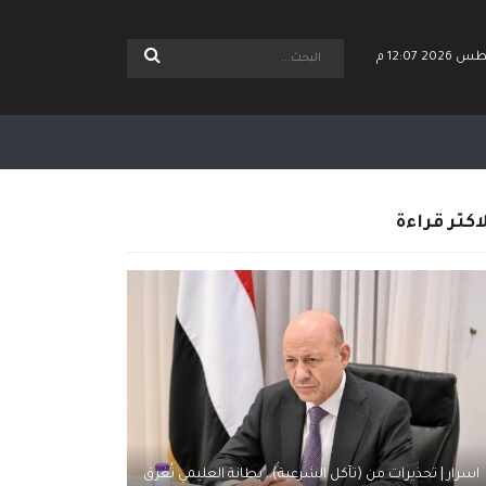
اكثر قراءة
اسرار | تحذيرات من (تآكل الشرعية).. بطانة العليمي تُغرق