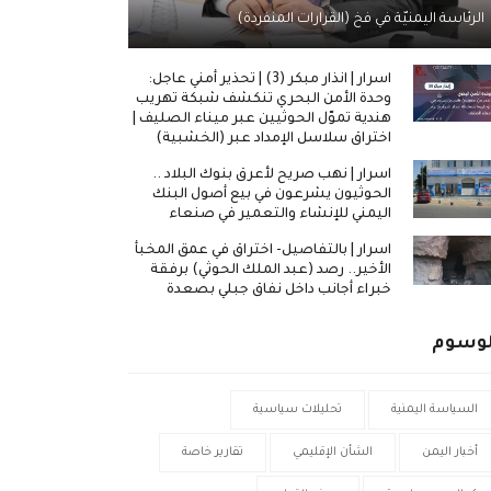
الرئاسة اليمنيّة في فخ (القرارات المنفردة)
اسرار | انذار مبكر (3) | تحذير أمني عاجل:
وحدة الأمن البحري تنكشف شبكة تهريب
هندية تموّل الحوثيين عبر ميناء الصليف |
اختراق سلاسل الإمداد عبر (الخشبية)
اسرار | نهب صريح لأعرق بنوك البلاد ..
الحوثيون يشرعون في بيع أصول البنك
اليمني للإنشاء والتعمير في صنعاء
اسرار | بالتفاصيل- اختراق في عمق المخبأ
الأخير.. رصد (عبد الملك الحوثي) برفقة
خبراء أجانب داخل نفاق جبلي بصعدة
لوسوم
السياسة اليمنية
تحليلات سياسية
أخبار اليمن
الشأن الإقليمي
تقارير خاصة