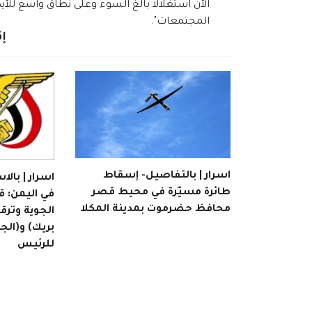
الآن استغلالا بالغ السوء وعلى نطاق واسع للأي
المجتمعات".
إق
اسرار | بالتفاصيل- إسقاط
اسرار | بالا
طائرة مسيّرة في محيط قصر
في اليمن: ق
محافظ حضرموت بمدينة المكلا
الجوية وترق
بريك) و(ال
للرئيس