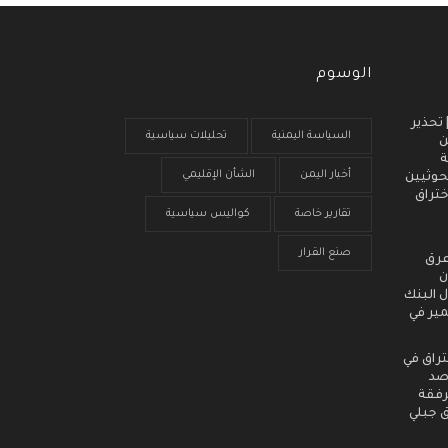
الوسوم
 انذار مبكر (3) | تحذير
السياسة اليمنية
تحليلات سياسية
ن
ة
أخبار اليمن
الشأن الإقليمي
حوثيين
ختراق
تقارير خاصة
كواليس سياسية
صنع القرار
عرق
ن
 البنك
مير في
تراق في
رصد
رفقة
ق جبلي