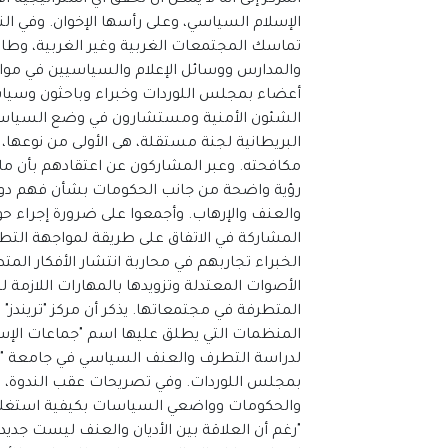
الإسلام السياسي، وعلى رأسها الإخوان. وفي ال
تماسك المجتمعات الغربية وغير الغربية، وطا
أعضاء بمجلس اللوردات وخبراء وباحثون وسي
الشئون الأمنية ومستشارون في وضع السياسا
البريطانية لجنة مستقلة، هى الأولى من نوعه
مكافحته. وعبر المشاركون عن اعتقادهم بأن ما 
رؤية واضحة من جانب الحكومات بشأن فهم دور ا
والعنف والإرهاب. وأجمعوا على ضرورة إجراء 
المشاركة في الاتفاق على طريقة لمواجهة ال
الخبراء تجاربهم في محاربة انتشار الأفكار المتط
الأصوات المعتدلة وتزويدها بالمهارات اللازمة 
المتطرفة في مجتمعاتها. يذكر أن مركز "تريندز
المنظمات التي يطلق عليها اسم "جماعات الإسلا
لدراسة التطرف والعنف السياسي في جامعة "كين
بمجلس اللوردات. وفي تصريحات عقب الندوة، ق
والحكومات وواضعي السياسات بكيفية استغلال 
"رغم أن العلاقة بين الأديان والعنف ليست جديد