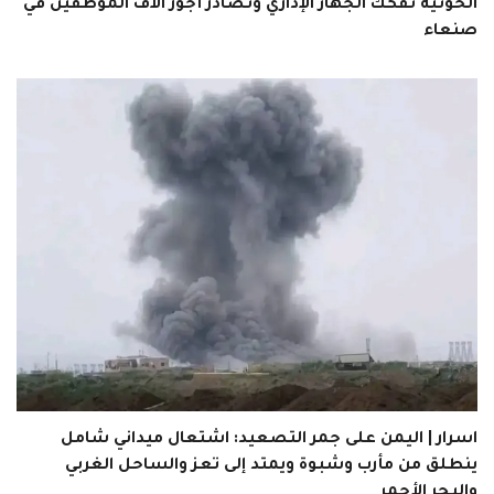
الحوثية تفكك الجهاز الإداري وتصادر أجور آلاف الموظفين في
صنعاء
اسرار | اليمن على جمر التصعيد: اشتعال ميداني شامل
ينطلق من مأرب وشبوة ويمتد إلى تعز والساحل الغربي
والبحر الأحمر