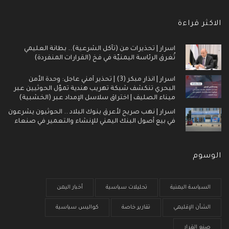
الاكثر قراءة
اسرار | تحذيرات من (تآكل الشرعية).. بطانة العليمي
تُغرق الرئاسة اليمنيّة في فخ (القرارات المنفردة)
اسرار | انذار مبكر (3) | تحذير أمني عاجل: وحدة الأمن
البحري تنكشف شبكة تهريب هندية تموّل الحوثيين عبر
ميناء الصليف | اختراق سلاسل الإمداد عبر (الخشبية)
اسرار | نهب صريح لأعرق بنوك البلاد .. الحوثيون يشرعون
في بيع أصول البنك اليمني للإنشاء والتعمير في صنعاء
الوسوم
السياسة اليمنية
تحليلات سياسية
أخبار اليمن
الشأن الإقليمي
تقارير خاصة
كواليس سياسية
صنع القرار