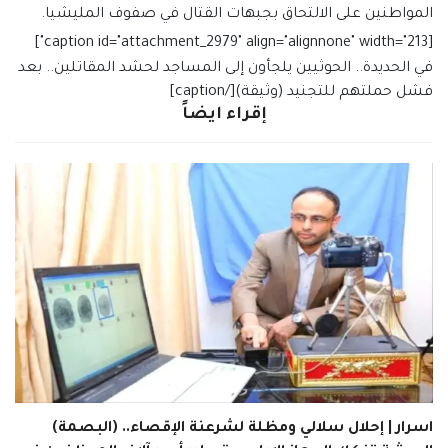
المواطنين على الالتحاق بجبهات القتال في صفوف المليشيا.
[caption id="attachment_2979" align="alignnone" width="213"]
في الحديدة.. الحوثيين يلجأون إلى المساجد لحشد المقاتلين.. بعد
فشل حملتهم للتجنيد (وثيقة)[/caption]
إقراء ايضاً
اسرار | إحلال سلالي ومظلة لشرعنة الإقصاء.. (البصمة)