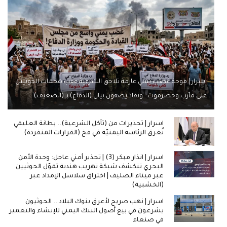
اسرار | موجة غضب يمني عارمة تلاحق الشرعية عقب هجمات الحوثيين
على مأرب وحضرموت.. ونقاد يصفون بيان (الدفاع) بـ (الضعيف)
اسرار | تحذيرات من (تآكل الشرعية).. بطانة العليمي
تُغرق الرئاسة اليمنيّة في فخ (القرارات المنفردة)
اسرار | انذار مبكر (3) | تحذير أمني عاجل: وحدة الأمن
البحري تنكشف شبكة تهريب هندية تموّل الحوثيين
عبر ميناء الصليف | اختراق سلاسل الإمداد عبر
(الخشبية)
اسرار | نهب صريح لأعرق بنوك البلاد .. الحوثيون
يشرعون في بيع أصول البنك اليمني للإنشاء والتعمير
في صنعاء