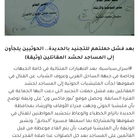
بعد فشل حملتهم للتجنيد بالحديدة.. الحوثيين يلجأون
إلى المساجد لحشد المقاتلين (وثيقة)
#اسرار_سياسية: بعد الانهيارات المتتالية في كافة الجبهات
وخاصة في جبهة الساحل الغربي وعزوف الشباب عن القتال في
صفوفها لجأت المليشيات الحوثية إلى المساجد لحشد
المقاتلين بعد فشل حملات التجنيد التي دعت اليها الجماعة في
الفترة السابقة. وحصل موقع "نيوز ماكس ون" على وثيقة توضح
بأن مليشيا الحوثي وجهت مدراء الأوقاف والإرشاد بمحافظة
الحديدة بالزام الخطباء والوعاظ بتحشيد المواطنين للقتال في
صفوفها والمشاركة بما اسمتها مسيرة "البنادق". وتشير
الوثيقة بأن المليشيا فرضت بأن يتم القاء موعظة من قبل
القائمين على المساجد بعد كل الصلوات عدا صلاة الفجر لحث