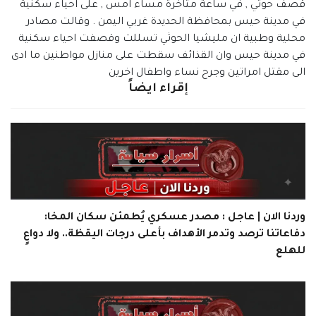
قصف حوثي , في ساعة متاخرة مساء امس , على احياء سكنية
في مدينة حيس بمحافظة الحديدة غربي اليمن . وقالت مصادر
محلية وطبية ان مليشيا الحوثي تسللت وقصفت احياء سكنية
في مدينة حيس وان القذائف سقطت على منازل مواطنين ما ادى
الى مقتل امراتين وجرح نساء واطفال اخرين
إقراء ايضاً
وردنا الان | عاجل : مصدر عسكري يُطمئن سكان المخا:
دفاعاتنا ترصد وتدمر الأهداف بأعلى درجات اليقظة.. ولا دواعٍ
للهلع