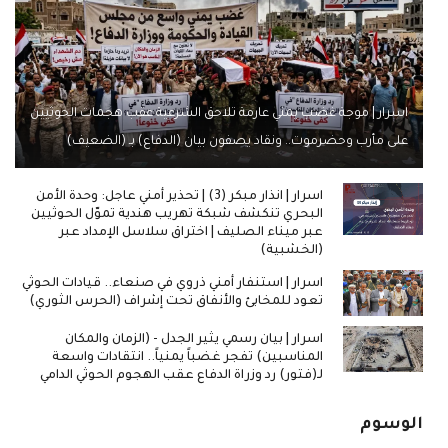
اسرار | موجة غضب يمني عارمة تلاحق الشرعية عقب هجمات الحوثيين
على مأرب وحضرموت.. ونقاد يصفون بيان (الدفاع) بـ (الضعيف)
اسرار | انذار مبكر (3) | تحذير أمني عاجل: وحدة الأمن
البحري تنكشف شبكة تهريب هندية تموّل الحوثيين
عبر ميناء الصليف | اختراق سلاسل الإمداد عبر
(الخشبية)
اسرار | استنفار أمني ذروي في صنعاء.. قيادات الحوثي
تعود للمخابئ والأنفاق تحت إشراف (الحرس الثوري)
اسرار | بيان رسمي يثير الجدل - (الزمان والمكان
المناسبين) تفجر غضباً يمنياً.. انتقادات واسعة
لـ(فتور) رد وزراة الدفاع عقب الهجوم الحوثي الدامي
الوسوم