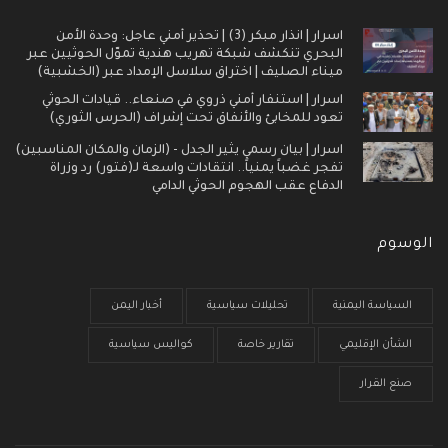
اسرار | انذار مبكر (3) | تحذير أمني عاجل: وحدة الأمن
البحري تنكشف شبكة تهريب هندية تموّل الحوثيين عبر
ميناء الصليف | اختراق سلاسل الإمداد عبر (الخشبية)
اسرار | استنفار أمني ذروي في صنعاء.. قيادات الحوثي
تعود للمخابئ والأنفاق تحت إشراف (الحرس الثوري)
اسرار | بيان رسمي يثير الجدل - (الزمان والمكان المناسبين)
تفجر غضباً يمنياً.. انتقادات واسعة لـ(فتور) رد وزراة
الدفاع عقب الهجوم الحوثي الدامي
الوسوم
السياسة اليمنية
تحليلات سياسية
أخبار اليمن
الشأن الإقليمي
تقارير خاصة
كواليس سياسية
صنع القرار