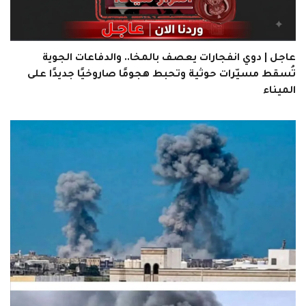
عاجل | دوي انفجارات يعصف بالمخا.. والدفاعات الجوية
تُسقط مسيّرات حوثية وتحبط هجومًا صاروخيًا جديدًا على
الميناء