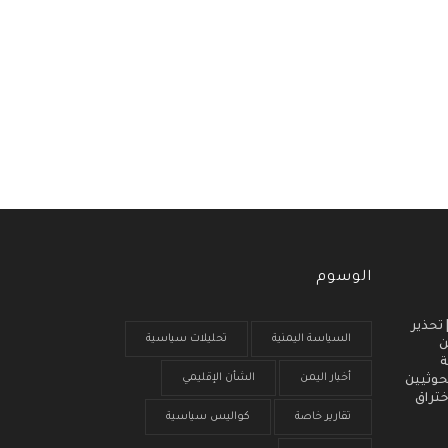
الوسوم
 انذار مبكر (3) | تحذير
السياسة اليمنية
تحليلات سياسية
ن
ة
أخبار اليمن
الشأن الإقليمي
حوثيين
ختراق
تقارير خاصة
كواليس سياسية