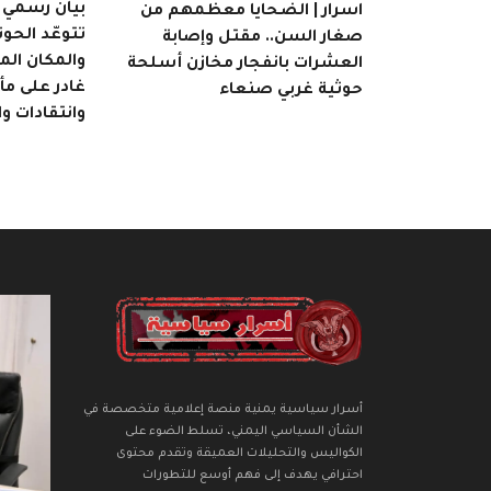
بيان رسمي | 
اسرار | الضحايا معظمهم من
تتوعّد الحوث
صغار السن.. مقتل وإصابة
والمكان ال
العشرات بانفجار مخازن أسلحة
غادر على م
حوثية غربي صنعاء
وانتقادات و
أسرار سياسية يمنية منصة إعلامية متخصصة في
الشأن السياسي اليمني، تسلط الضوء على
الكواليس والتحليلات العميقة وتقدم محتوى
احترافي يهدف إلى فهم أوسع للتطورات