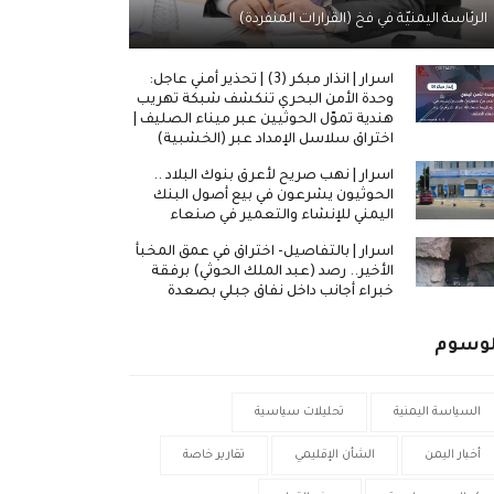
الرئاسة اليمنيّة في فخ (القرارات المنفردة)
اسرار | انذار مبكر (3) | تحذير أمني عاجل:
وحدة الأمن البحري تنكشف شبكة تهريب
هندية تموّل الحوثيين عبر ميناء الصليف |
اختراق سلاسل الإمداد عبر (الخشبية)
اسرار | نهب صريح لأعرق بنوك البلاد ..
الحوثيون يشرعون في بيع أصول البنك
اليمني للإنشاء والتعمير في صنعاء
اسرار | بالتفاصيل- اختراق في عمق المخبأ
الأخير.. رصد (عبد الملك الحوثي) برفقة
خبراء أجانب داخل نفاق جبلي بصعدة
لوسوم
السياسة اليمنية
تحليلات سياسية
أخبار اليمن
الشأن الإقليمي
تقارير خاصة