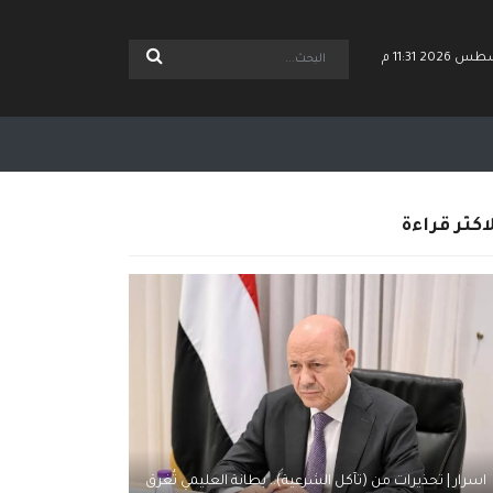
اكثر قراءة
اسرار | تحذيرات من (تآكل الشرعية).. بطانة العليمي تُغرق