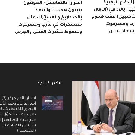
الدفاع اليمنية
اسرار | بالتفاصيل- الحوثيون
يين بالرد في (الزمان
يتبنون هجمات واسعة
مناسبين) عقب هجوم
بالصواريخ والمسيّرات على
أرب وحضرموت
معسكرات في مأرب وحضرموت
اسعة للبيان
وسقوط عشرات القتلى والجرحى
الاكثر قراءة
اسرار |
أمني عاجل: وحدة الأم
البحري تنكشف شبك
تهريب هندية تموّل ال
عبر ميناء الصليف | ا
سلاسل الإمداد عبر
(الخشبية)