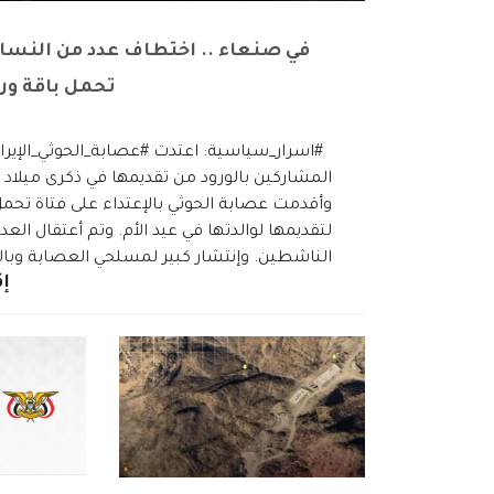
في صنعاء .. اختطاف عدد من النساء
تحمل باقة ورد
#اسرار_سياسية: اعتدت #عصابة_الحوثي_الإيراني
المشاركين بالورود من تقديمها في ذكرى ميلاد ا
وأقدمت عصابة الحوثي بالإعتداء على فتاة تحمل
لتقديمها لوالدتها في عيد الأم. وتم أعتقال 
الناشطين. وإنتشار كبير لمسلحي العصابة وبال
إق