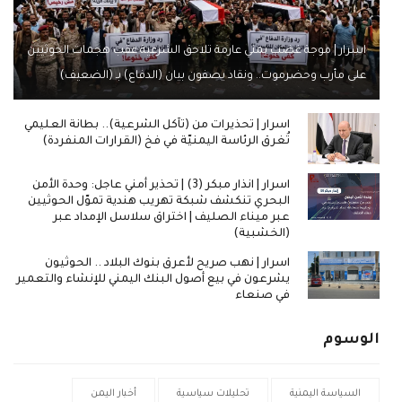
اسرار | موجة غضب يمني عارمة تلاحق الشرعية عقب هجمات الحوثيين
على مأرب وحضرموت.. ونقاد يصفون بيان (الدفاع) بـ (الضعيف)
اسرار | تحذيرات من (تآكل الشرعية).. بطانة العليمي
تُغرق الرئاسة اليمنيّة في فخ (القرارات المنفردة)
اسرار | انذار مبكر (3) | تحذير أمني عاجل: وحدة الأمن
البحري تنكشف شبكة تهريب هندية تموّل الحوثيين
عبر ميناء الصليف | اختراق سلاسل الإمداد عبر
(الخشبية)
اسرار | نهب صريح لأعرق بنوك البلاد .. الحوثيون
يشرعون في بيع أصول البنك اليمني للإنشاء والتعمير
في صنعاء
الوسوم
السياسة اليمنية
تحليلات سياسية
أخبار اليمن