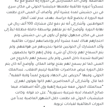
العاصمة. وقال أحد المشاركين في الدورة إنه خضع مع 42
عسكرياً لدورة طائفية نظمتها ميليشيا الحوثي في مكان سري
في بني حشيش لمدة عشرة أيام. وأضاف أن المبنى الذي نظمت
فيه الدورة لا يخضع لأية حراسة، بهدف عدم لفت أنظار
المواطنين. وأشار إلى أنه تم دفع لكل مشارك 100 ألف ريال في
نهاية الدورة. وأوضح أنه تم نقلهم بواسطة حافلة مظللة ليلاً إلى
مبنى في مكان مجهول توقع أن يكون في بني حشيش، وتم
احتجازهم هناك لمدة عشرة أيام وإخضاعهم لدورات طائفية.
وأكد المشارك أن الحوثيين قاموا بتجريدهم من هواتفهم، ولم
يتم السماح لهم بإدخال أي شيء. وقال إنهم كانوا يخضعون
لمراقبة شديدة داخل المبنى ولم يكن يسمح لهم بالخروج من
المبنى كما لم يسمح لهم بفتح نوافذ المكان. وأوضح أنه كان يتم
خلال الدورة عرض محاضرات طائفية لزعيم الانقلاب، عبدالملك
الحوثي، وفيها “تحريض على الجهاد وترويج لمبدأ ولاية الفقيه”،
كما قال. وأشار إلى أن المحاضرين لهم كانوا يقولون لهم إن
“عبدالملك الحوثي معه شرعية إلهية وإن الله اصطفاه، فيما
صالح الصماد لديه شرعية دستورية”، على حد قوله. وكانت
ميليشيات الحوثي قد نظمت خلال الشهور الماضية عدداً من
الدورات الطائفية لقيادات تربوية.