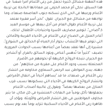
هذه المهنة مشاكل كثيرة تجعل من رعي الأغنام أمراً صعباً. في
هذا السياق، تحكي أم محمد الحزمي عن معاناتها الناتجة عن تربية
الأغنام ورعيها في الحي الذي تسكنه جنوب العاصمة صنعاء، وما
تواجهه من مشاكل مع الجيران. تقول: "نحن أسر فقيرة نعتمد
على تربية الأغنام طوال العام من أجل بيعها في موسم العيد
كـ"أضاحي"، لتوفير مصاريف الأسرة واحتياجات الأطفال. لذلك،
أغادر المنزل في الصباح لرعي الأغنام في الأحياء القريبة والأماكن
التي تتوفر فيها الأعشاب بجوار آبار المياه أو الحدائق في الشوارع"،
مشيرة إلى أنها تفقد بعضاً من أغنامها بسبب الحوادث المرورية.
تضيف: "كثيراً ما تُدهس أغنامي ويلوذ السائق بالفرار، أو أتشاجر
مع الجيران نتيجة الروائح الكريهة أو تخوفهم من الأضرار
المحتملة بسبب وجود الأغنام على مقربة من منازلهم". من
جهته، يبدي المواطن عبد الرحمن السماوي مخاوفه من انتشار
رعي الأغنام في صنعاء، ما قد "يساهم أحياناً في انتقال الأمراض
وانتشار الروائح الكريهة في الأحياء التي يسكنونها بسبب قرب
المنازل من بعضها بعضاً". ويقول إن غالبية أصحاب الأغنام
يجعلونها تأكل يومياً من النفايات المنتشرة في كل مكان، ما يثير
مخاوف المواطنين في ظل انتشار الأمراض والأوبئة. ويؤكد أن
ظاهرة رعي الأغنام في الأحياء السكنية تتزايد يوماً بعد يوم بسبب