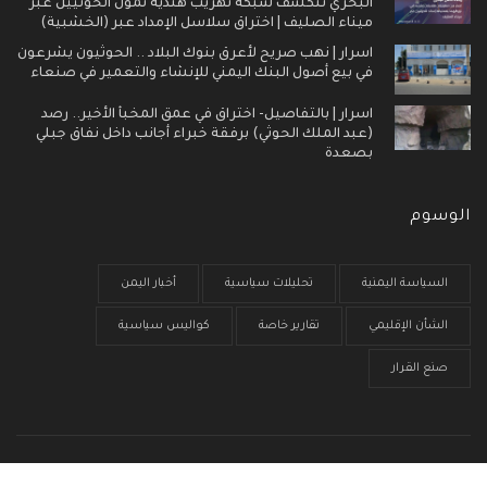
البحري تنكشف شبكة تهريب هندية تموّل الحوثيين عبر
ميناء الصليف | اختراق سلاسل الإمداد عبر (الخشبية)
اسرار | نهب صريح لأعرق بنوك البلاد .. الحوثيون يشرعون
في بيع أصول البنك اليمني للإنشاء والتعمير في صنعاء
اسرار | بالتفاصيل- اختراق في عمق المخبأ الأخير.. رصد
(عبد الملك الحوثي) برفقة خبراء أجانب داخل نفاق جبلي
بصعدة
الوسوم
السياسة اليمنية
تحليلات سياسية
أخبار اليمن
الشأن الإقليمي
تقارير خاصة
كواليس سياسية
صنع القرار