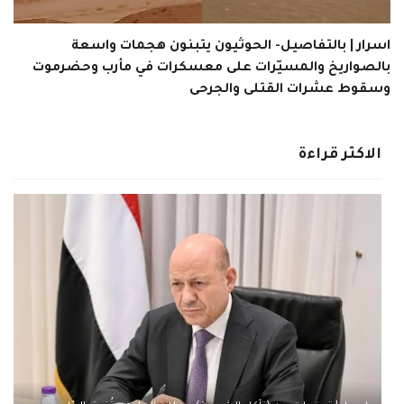
اسرار | بالتفاصيل- الحوثيون يتبنون هجمات واسعة
بالصواريخ والمسيّرات على معسكرات في مأرب وحضرموت
وسقوط عشرات القتلى والجرحى
الاكثر قراءة