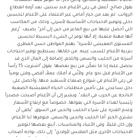
الأحياء السكنية والحدائق، والتي نادراً ما تتوفّر فيها الأعشاب.
يقول صالح: أعمل في رعي الأغنام منذ سنتين، بعد أزمة انقطاع
الرواتب. لم يعد من خيار أمامي غير الاعتماد على الأغنام لتحسين
دخلي وتوفير الاحتياجات الأساسية لأسرتي، وذلك من المكاسب
التي أحصل عليها من بيع الماعز من حين إلى آخر". يضيف: "رغم
أنها مهنة متعبة، إلا أنها توفر لي الشيء البسيط لتحسين
المستوى المعيشي للأسرة". يهتم المواطن حسن المطري
بتربية الأغنام للسبب عينه. من خلالها، يستطيع توفير احتياجات
أسرته من الحليب والسمن واللحم، إضافة إلى المال الذي قد
يحصل عليه إذا ما تمكّن من بيع بعضها. يقول "اشتريت 15 رأساً
من الأغنام قبل نحو عام. ولأنّني لا أملك عملاً، أقضي وقتي يومياً
في رعي الأغنام في شوارع صنعاء لأستفيد منها، وأحصل على
دخل يساعدني على تأمين متطلبات الحياة المعيشية الصعبة
الناتجة عن الحرب في البلاد". ويشير إلى أن الأغنام أصبحت مصدراً
رئيسيا لغذاء الأسرة التي يعولها، خصوصاً مع ارتفاع الأسعار
وعدم القدرة على شراء الحليب والجبن من السوق. "يكفي أن
نشتري الخبز. أما الحليب والجبن والسمن، فتوفرها لنا الأغنام،
وإن كان قليلاً. وفي الأعياد والمناسبات، أبيع بعضها لتوفير
الاحتياجات الأخرى مثل الملابس لأولادي". إلى ذلك، يواجه أصحاب