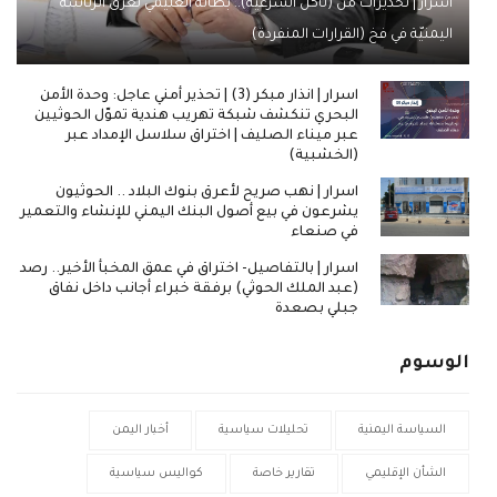
اسرار | تحذيرات من (تآكل الشرعية).. بطانة العليمي تُغرق الرئاسة
اليمنيّة في فخ (القرارات المنفردة)
اسرار | انذار مبكر (3) | تحذير أمني عاجل: وحدة الأمن
البحري تنكشف شبكة تهريب هندية تموّل الحوثيين
عبر ميناء الصليف | اختراق سلاسل الإمداد عبر
(الخشبية)
اسرار | نهب صريح لأعرق بنوك البلاد .. الحوثيون
يشرعون في بيع أصول البنك اليمني للإنشاء والتعمير
في صنعاء
اسرار | بالتفاصيل- اختراق في عمق المخبأ الأخير.. رصد
(عبد الملك الحوثي) برفقة خبراء أجانب داخل نفاق
جبلي بصعدة
الوسوم
السياسة اليمنية
تحليلات سياسية
أخبار اليمن
الشأن الإقليمي
تقارير خاصة
كواليس سياسية