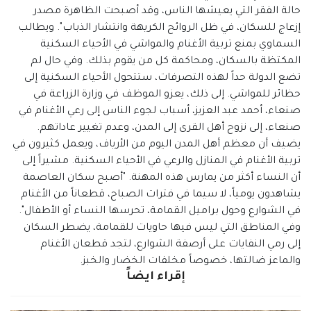
حالة الفقر التي يعيشها الناس، وقد أصبحت الظاهرة مصدر
إزعاج للسكان، في ظل الروائح الكريهة وانتشار الذباب". ويطالب
السماوي بمنع تربية الأغنام والمواشي في الأحياء السكنية
المكتظة بالسكان، ومحاكمة كل من يقوم بذلك. وفي حال لم
تضع الدولة حداً لهذه التصرفات، ستتحول الأحياء السكنية إلى
حظائر للمواشي. إلى ذلك، يعزو الموظف في وزارة الزراعة في
صنعاء، أحمد عبد العزيز، أسباب لجوء الناس إلى رعي الأغنام في
صنعاء، إلى نزوح أهل القرى إلى المدن، وعدم تغيير عاداتهم.
يضيف أن معظم أهل المدن اليوم من الأرياف، ويعمل كثيرون في
تربية الأغنام في المنازل والرعي في الأحياء السكنية. مشيراً إلى
أن النساء أكثر من يمارس هذه المهنة. "أصبح سكان العاصمة
يشاهدون يومياً، لا سيما في فترات الصباح، قطعاناً من الأغنام
في الشوارع وحول براميل القمامة، تحرسها النساء أو الأطفال".
وفي المناطق التي ليس فيها حاويات للقمامة، يضطر السكان
إلى رمي النفايات على أرصفة الشوارع، لتجد قطعان الأغنام
والماعز ضالتها، خصوصاً مخلفات الخضار والخبز.
إقراء ايضاً