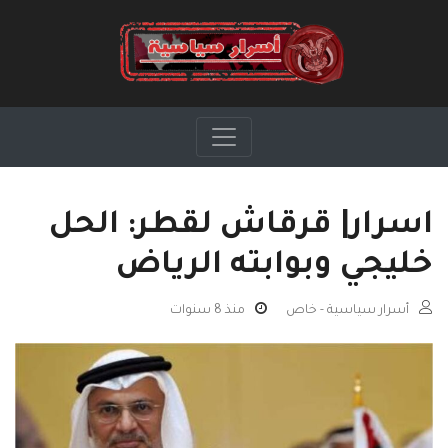
اسرار| قرقاش لقطر: الحل
خليجي وبوابته الرياض
أسرار سياسية - خاص
منذ 8 سنوات