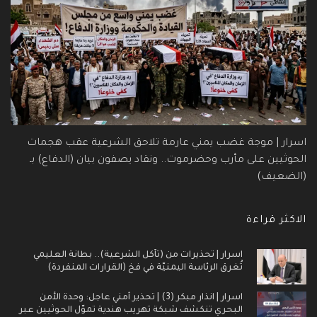
اسرار | موجة غضب يمني عارمة تلاحق الشرعية عقب هجمات
الحوثيين على مأرب وحضرموت.. ونقاد يصفون بيان (الدفاع) بـ
(الضعيف)
الاكثر قراءة
اسرار | تحذيرات من (تآكل الشرعية).. بطانة العليمي
تُغرق الرئاسة اليمنيّة في فخ (القرارات المنفردة)
اسرار | انذار مبكر (3) | تحذير أمني عاجل: وحدة الأمن
البحري تنكشف شبكة تهريب هندية تموّل الحوثيين عبر