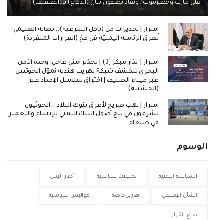
على مأرب وحضرموت.. ونقاد يصفون بيان (الدفاع) بـ (الضعيف)
اسرار | تحذيرات من (تآكل الشرعية).. بطانة العليمي
تُغرق الرئاسة اليمنيّة في فخ (القرارات المنفردة)
اسرار | انذار مبكر (3) | تحذير أمني عاجل: وحدة الأمن
البحري تنكشف شبكة تهريب هندية تموّل الحوثيين
عبر ميناء الصليف | اختراق سلاسل الإمداد عبر
(الخشبية)
اسرار | نهب صريح لأعرق بنوك البلاد .. الحوثيون
يشرعون في بيع أصول البنك اليمني للإنشاء والتعمير
في صنعاء
الوسوم
السياسة اليمنية
تحليلات سياسية
أخبار اليمن
الشأن الإقليمي
تقارير خاصة
كواليس سياسية
صنع القرار