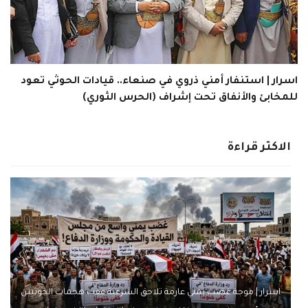
اسرار | استنفار أمني ذروي في صنعاء.. قيادات الحوثي تعود
للمخابئ والأنفاق تحت إشراف (الحرس الثوري)
الاكثر قراءة
اسرار | موجة غضب يمني عارمة تلاحق الشرعية عقب هجمات الحوثيين