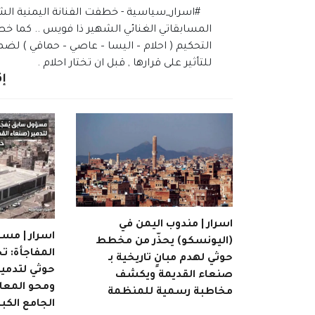
#اسرار_سياسية - خطفت الفنانة اليمنية الش
المسابقاتي الغنائي الشهير ذا فويس .. كما 
التحكيم ( احلام – اليسا – عاصي – حماقي ) ل
للتأثير على قرارها , قبل ان تختار احلام .
إق
اسرار | مندوب اليمن في
اسرار | مسؤ
(اليونسكو) يحذّر من مخطط
المفاجأة: 
حوثي لهدم مبانٍ تاريخية بـ
حوثي لتدمير
صنعاء القديمة ويكشف
ومحو المعال
مخاطبة رسمية للمنظمة
الجامع الكبي