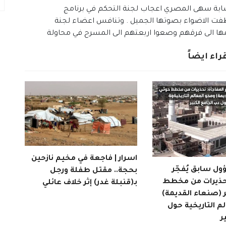
ابة سهى المصري اعجاب لجنة التحكم في برنامج
خطفت الاضواء بصوتها الجميل . وتنافس اعضاء لجنة
ضمها الى فرقهم وصعوا اربعتهم الى المسرح في محاولة
راء ايضاً
اسرار | فاجعة في مخيم نازحين
ول سابق يُفجّر
بحجة.. مقتل طفلة ورجل
تحذيرات من مخطط
بـ(قنبلة غدر) إثر خلاف عائلي
 (صنعاء القديمة)
م التاريخية حول
ر