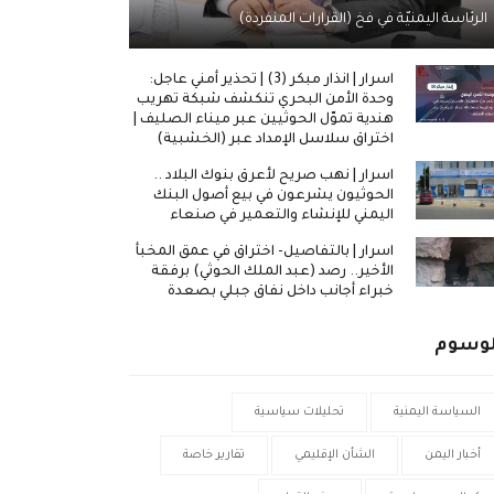
الرئاسة اليمنيّة في فخ (القرارات المنفردة)
اسرار | انذار مبكر (3) | تحذير أمني عاجل:
وحدة الأمن البحري تنكشف شبكة تهريب
هندية تموّل الحوثيين عبر ميناء الصليف |
اختراق سلاسل الإمداد عبر (الخشبية)
اسرار | نهب صريح لأعرق بنوك البلاد ..
الحوثيون يشرعون في بيع أصول البنك
اليمني للإنشاء والتعمير في صنعاء
اسرار | بالتفاصيل- اختراق في عمق المخبأ
الأخير.. رصد (عبد الملك الحوثي) برفقة
خبراء أجانب داخل نفاق جبلي بصعدة
لوسوم
السياسة اليمنية
تحليلات سياسية
أخبار اليمن
الشأن الإقليمي
تقارير خاصة