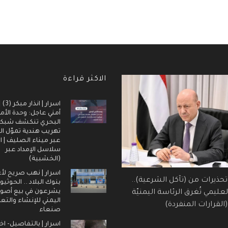
الاكثر قراءة
اسرار |
أمني عاجل: وحدة الأم
البحري تنكشف شبك
تهريب هندية تموّل ال
عبر ميناء الصليف | ا
سلاسل الإمداد عبر
(الخشبية)
اسرار | نهب صريح لأ
 تحذيرات من (تآكل الشرعية)..
بنوك البلاد .. الحوثيو
يشرعون في بيع أصول
عليمي تُغرق الرئاسة اليمنيّة
اليمني للإنشاء والتع
القرارات المنفردة)
صنعاء
اسرار | بالتفاصيل- اخ