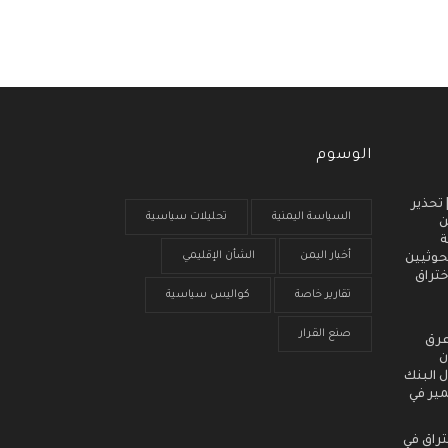
الوسوم
 انذار مبكر (3) | تحذير
السياسة اليمنية
تحليلات سياسية
ن
ة
أخبار اليمن
الشأن الإقليمي
حوثيين
ختراق
تقارير خاصة
كواليس سياسية
صنع القرار
عرق
ن
 البنك
مير في
تراق في