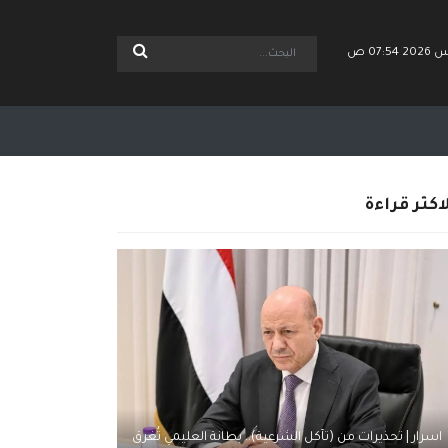
اكثر قراءة
اسرار | تحذيرات من (تآكل الشرعية).. بطانة العليمي تُغرق