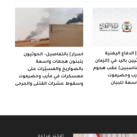
الدفاع اليمنية
اسرار | بالتفاصيل- الحوثيون
يين بالرد في (الزمان
يتبنون هجمات واسعة
مناسبين) عقب هجوم
بالصواريخ والمسيّرات على
أرب وحضرموت
معسكرات في مأرب وحضرموت
اسعة للبيان
وسقوط عشرات القتلى والجرحى
الاكثر قراءة