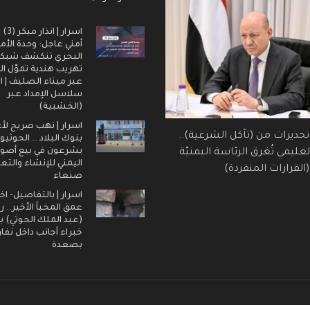
اسرار |
أمني عاجل: وحدة الأم
البحري تنكشف شبك
تهريب هندية تموّل ال
عبر ميناء الصليف | ا
سلاسل الإمداد عبر
(الخشبية)
اسرار | نهب صريح لأ
 تحذيرات من (تآكل الشرعية)..
بنوك البلاد .. الحوثيو
يشرعون في بيع أصول
عليمي تُغرق الرئاسة اليمنيّة
اليمني للإنشاء والتع
القرارات المنفردة)
صنعاء
اسرار | بالتفاصيل- اخ
عمق المخبأ الأخير.. 
(عبد الملك الحوثي) ب
خبراء أجانب داخل نفا
بصعدة