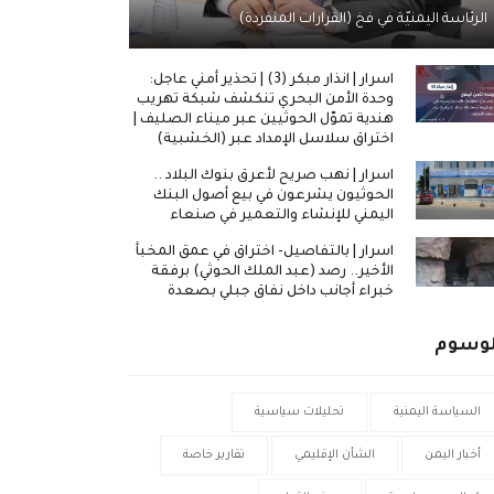
الرئاسة اليمنيّة في فخ (القرارات المنفردة)
اسرار | انذار مبكر (3) | تحذير أمني عاجل:
وحدة الأمن البحري تنكشف شبكة تهريب
هندية تموّل الحوثيين عبر ميناء الصليف |
اختراق سلاسل الإمداد عبر (الخشبية)
اسرار | نهب صريح لأعرق بنوك البلاد ..
الحوثيون يشرعون في بيع أصول البنك
اليمني للإنشاء والتعمير في صنعاء
اسرار | بالتفاصيل- اختراق في عمق المخبأ
الأخير.. رصد (عبد الملك الحوثي) برفقة
خبراء أجانب داخل نفاق جبلي بصعدة
لوسوم
السياسة اليمنية
تحليلات سياسية
أخبار اليمن
الشأن الإقليمي
تقارير خاصة