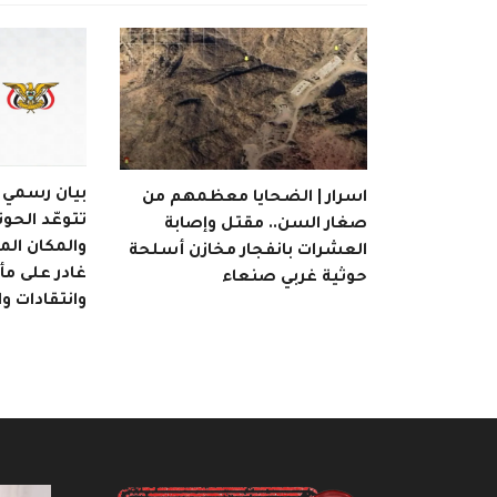
بيان رسمي | 
اسرار | الضحايا معظمهم من
تتوعّد الحوث
صغار السن.. مقتل وإصابة
والمكان ال
العشرات بانفجار مخازن أسلحة
غادر على م
حوثية غربي صنعاء
وانتقادات و