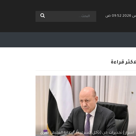
اكثر قراءة
اسرار | تحذيرات من (تآكل الشرعية).. بطانة العليمي تُغرق