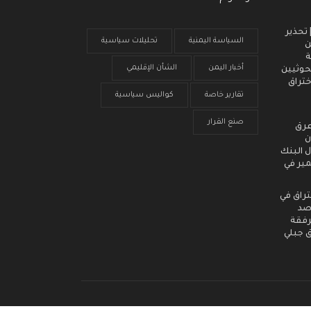
 انذار مبكر (3) | تحذير
السياسة اليمنية
تحليلات سياسية
ن
ة
أخبار اليمن
الشأن الإقليمي
حوثيين
ختراق
تقارير خاصة
كواليس سياسية
صنع القرار
عرق
ن
 البنك
مير في
تراق في
رصد
رفقة
ق جبلي