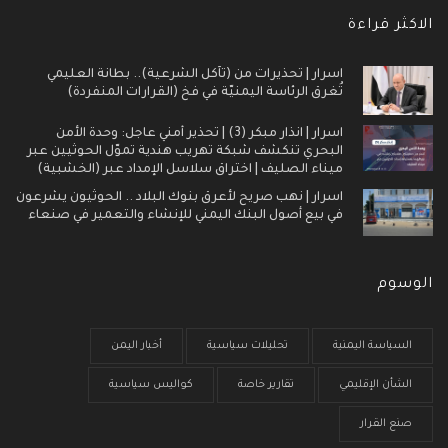
الاكثر قراءة
اسرار | تحذيرات من (تآكل الشرعية).. بطانة العليمي
تُغرق الرئاسة اليمنيّة في فخ (القرارات المنفردة)
اسرار | انذار مبكر (3) | تحذير أمني عاجل: وحدة الأمن
البحري تنكشف شبكة تهريب هندية تموّل الحوثيين عبر
ميناء الصليف | اختراق سلاسل الإمداد عبر (الخشبية)
اسرار | نهب صريح لأعرق بنوك البلاد .. الحوثيون يشرعون
في بيع أصول البنك اليمني للإنشاء والتعمير في صنعاء
الوسوم
السياسة اليمنية
تحليلات سياسية
أخبار اليمن
الشأن الإقليمي
تقارير خاصة
كواليس سياسية
صنع القرار