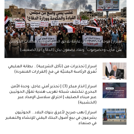
اسرار | موجة غضب يمني عارمة تلاحق الشرعية عقب هجمات الحوثيين
على مأرب وحضرموت.. ونقاد يصفون بيان (الدفاع) بـ (الضعيف)
اسرار | تحذيرات من (تآكل الشرعية).. بطانة العليمي
تُغرق الرئاسة اليمنيّة في فخ (القرارات المنفردة)
اسرار | انذار مبكر (3) | تحذير أمني عاجل: وحدة الأمن
البحري تنكشف شبكة تهريب هندية تموّل الحوثيين
عبر ميناء الصليف | اختراق سلاسل الإمداد عبر
(الخشبية)
اسرار | نهب صريح لأعرق بنوك البلاد .. الحوثيون
يشرعون في بيع أصول البنك اليمني للإنشاء والتعمير
في صنعاء