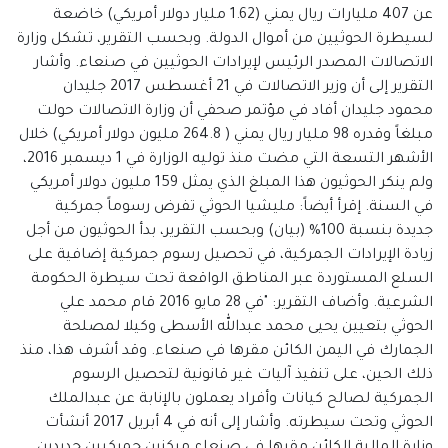
عن 407 مليارات ريال يمني (1.62 مليار دولار أمريكي) خاضعة
لسيطرة الحوثيين من أموال الدولة. وبحسب التقرير، تشكل وزارة
الاتصالات المصدر الرئيس لإيرادات الحوثيين في صنعاء. وأشار
التقرير إلى أن وزير الاتصالات في 21 أغسطس 2017 جليدان
محمود جليدان أفاد في مؤتمر صحفي أن وزارة الاتصالات حولت
مبلغاً وقدره 98 مليار ريال يمني ( 264.8 مليون دولار أمريكي) خلال
الأشهر التسعة التي مضت منذ توليه الوزارة في 1 ديسمبر 2016،
ولم ينكر الحوثيون هذا المبلغ الذي يمثل 159 مليون دولار أمريكي
في السنة. إقرأ أيضاً: مليشيا الحوثي تفرض رسوماً جمركية
جديدة بنسبة 100% (بيان) وبحسب التقرير، بدأ الحوثيون من أجل
زيادة الإيرادات الجمركية، في تحصيل رسوم جمركية إضافية على
السلع المستوردة عبر المناطق الواقعة تحت سيطرة الحكومة
الشرعية. وأضاف التقرير: "في 28 مايو 2016 قام محمد علي
الحوثي بتعيين يحيى محمد عبدالله الأسطى وكيلا لمصلحة
الجمارك في اليمن الكائن مقرها في صنعاء. وقد أشرف هذا، منذ
ذلك الحين، على تنفيذ آليات غير قانونية لتحصيل الرسوم
الجمركية لصالح كيانات وأفراد يعملون بالإنابة عن عبدالملك
الحوثي وتحت سيطرته. وأشار إلى أنه في 4 أبريل 2017 أنشأت
وزارة المالية الكائن مقرها في صنعاء مركزين جمركيين جديدين