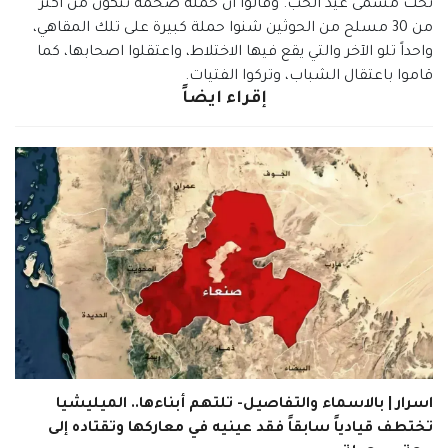
تحت مسمى عيد الحب. وقالوا أن حملة ضخمة تتكون من أكثر
من 30 مسلح من الحوثين شنوا حملة كبيرة على تلك المقاهي،
واحداً تلو الآخر والتي يقع فيها الاختلاط، واعتقلوا اصحابها، كما
قاموا باعتقال الشباب، وتركوا الفتيات.
إقراء ايضاً
اسرار | بالاسماء والتفاصيل- تلتهم أبناءها.. الميليشيا
تختطف قيادياً سابقاً فقد عينيه في معاركها وتقتاده إلى