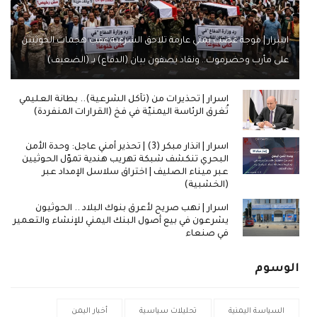
اسرار | موجة غضب يمني عارمة تلاحق الشرعية عقب هجمات الحوثيين
على مأرب وحضرموت.. ونقاد يصفون بيان (الدفاع) بـ (الضعيف)
اسرار | تحذيرات من (تآكل الشرعية).. بطانة العليمي
تُغرق الرئاسة اليمنيّة في فخ (القرارات المنفردة)
اسرار | انذار مبكر (3) | تحذير أمني عاجل: وحدة الأمن
البحري تنكشف شبكة تهريب هندية تموّل الحوثيين
عبر ميناء الصليف | اختراق سلاسل الإمداد عبر
(الخشبية)
اسرار | نهب صريح لأعرق بنوك البلاد .. الحوثيون
يشرعون في بيع أصول البنك اليمني للإنشاء والتعمير
في صنعاء
الوسوم
السياسة اليمنية
تحليلات سياسية
أخبار اليمن