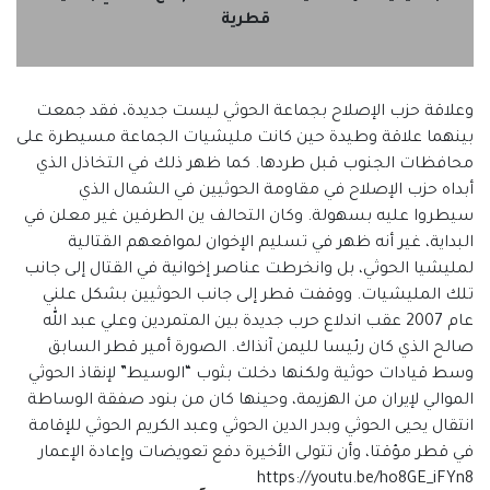
قطرية
وعلاقة حزب الإصلاح بجماعة الحوثي ليست جديدة، فقد جمعت
بينهما علاقة وطيدة حين كانت مليشيات الجماعة مسيطرة على
محافظات الجنوب قبل طردها. كما ظهر ذلك في التخاذل الذي
أبداه حزب الإصلاح في مقاومة الحوثيين في الشمال الذي
سيطروا عليه بسهولة. وكان التحالف ين الطرفين غير معلن في
البداية، غير أنه ظهر في تسليم الإخوان لمواقعهم القتالية
لمليشيا الحوثي، بل وانخرطت عناصر إخوانية في القتال إلى جانب
تلك المليشيات. ووقفت قطر إلى جانب الحوثيين بشكل علني
عام 2007 عقب اندلاع حرب جديدة بين المتمردين وعلي عبد الله
صالح الذي كان رئيسا لليمن آنذاك. الصورة أمير قطر السابق
وسط قيادات حوثية ولكنها دخلت بثوب “الوسيط” لإنقاذ الحوثي
الموالي لإيران من الهزيمة، وحينها كان من بنود صفقة الوساطة
انتقال يحيى الحوثي وبدر الدين الحوثي وعبد الكريم الحوثي للإقامة
في قطر مؤقتا، وأن تتولى الأخيرة دفع تعويضات وإعادة الإعمار
https://youtu.be/ho8GE_iFYn8