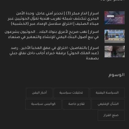
اسرار | انذار مبكر (3) | تحذير أمني عاجل: وحدة الأمن
البحري تنكشف شبكة تهريب هندية تموّل الحوثيين عبر
ميناء الصليف | اختراق سلاسل الإمداد عبر (الخشبية)
اسرار | نهب صريح لأعرق بنوك البلاد .. الحوثيون يشرعون
في بيع أصول البنك اليمني للإنشاء والتعمير في صنعاء
اسرار | بالتفاصيل- اختراق في عمق المخبأ الأخير.. رصد
(عبد الملك الحوثي) برفقة خبراء أجانب داخل نفاق جبلي
بصعدة
الوسوم
السياسة اليمنية
تحليلات سياسية
أخبار اليمن
الشأن الإقليمي
تقارير خاصة
كواليس سياسية
صنع القرار