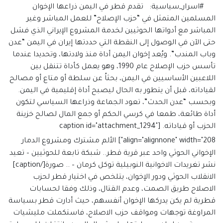
#اسرار_سياسية: تقدم قطر في اليمن ذراعها الإخوان
المسلمين المتمثل في “حزب الإصلاح” للعمل المباشر وغير
المباشر مع أدواتها الحوثيين لخدمة المشروع الإيراني الذي فشل
حتى الآن في الوصول إلى النقطة التي حددتها إيران في اليمن “عدن
وباب المندب”. ويُعد إخوان اليمن أداة منذ ولادتها، وتحديدا عندما
تأسس حزب الإصلاح عام 1990، وهو يعمل كأداة تتنقل بين
اللاعبين الأساسيين في اليمن، بحثاُ عن سلطة أو متاع أو مصالح
لقياداته، قبل أن يتطور به الحال ليصبح أداة إقليمية في اليمن.
وبحسب “عدن الحدث”، تعود الجماعة وذراعها السياسي لتكون
أداة طائعة، طمعا في كرسي الحكم أو جمع المال لصالح خزينة
الحزب أو قياداته. [caption id="attachment_1294"
align="alignnone" width="208"]
الألم مشترك ومشروع الدمار
الإخواني الحوثي واحد عبر قرية قطر.. شبكة تابعة للحوثيين – تعيد
نشر تغريدات الاخوانية النوبيلية توكل كرمان – .. صورة[/caption]
الانقلاب الحوثي ودور الإخوان، يتلخص في اختيار قطر لحزب
الاصلاح طريق الصمت، وعدم القتال، وذلك وفقا لحسابات
قطرية لم يكن يدركها الإخوان أنفسهم، حيث أدارت قطر بسياسة
المراوغة توجهات ومواقف حزب الاصلاح، فاستكملت مليشيات