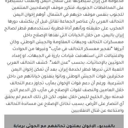
مدعومة من إيران سيطرتها على شمال اليمن وانتقلت للسيطرة
على المحافظات الجنوبية، فتكرر موقف الإصلاحيين المنتمين
للجنوب بنفس موقف حزبهم في الشمال. أوهم إخوان اليمن
التحالف العربي بأن عناصر الجماعة تقاتل قبل أن ينكشف دورها
المخرب على حقيقته وبأنهم أداة قطرية تستخدمهم قطر لصالح
إيران باليمن، من خلال الخيانات التي نفذها الإصلاح داخل
معسكرات التحالف وجبهات المقاومة والجيش الوطني، وكان
أبرزها “تفجير معسكر التحالف في مأرب” وغيرها من الحوادث
والاغتيالات التي استهدفت قيادات بارزة في الجبهات، او إمداد
الحوثيين بالإحداثيات، بحسب “عدن الغد”. كشف التحالف العربي
اللعبة التي تديرها قطر لخدمة إيران، بعد أن تمكن إخوان اليمن
مخترقين قوات الجيش الوطني وباتوا ينفذون خياناتهم من داخل
الشرعية. ورغم أن دعم قوات الإخوان بمأرب تجاوز دعم التحالف
خلال العامين والنصف لقوات الإصلاح في مأرب كل الدعم الذي
قدمته دول الخليج لليمن خلال عقود، لكن كل ذلك الدعم لم يحقق
أي انتصار على الأرض، بسبب تخاذل الإصلاح عن مساندة التحالف
وامتناعه عن قتال الانقلابيين.
بالفيديو.. الإخوان يعلنون تحالفهم مع الحوثي برعاية