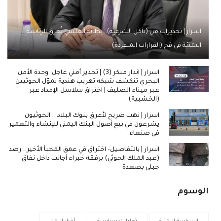
اسرار | تحذيرات من (تآكل الشرعية).. بطانة العليمي تُغرق الرئاسة
اليمنيّة في فخ (القرارات المنفردة)
اسرار | انذار مبكر (3) | تحذير أمني عاجل: وحدة الأمن
البحري تنكشف شبكة تهريب هندية تموّل الحوثيين
عبر ميناء الصليف | اختراق سلاسل الإمداد عبر
(الخشبية)
اسرار | نهب صريح لأعرق بنوك البلاد .. الحوثيون
يشرعون في بيع أصول البنك اليمني للإنشاء والتعمير
في صنعاء
اسرار | بالتفاصيل- اختراق في عمق المخبأ الأخير.. رصد
(عبد الملك الحوثي) برفقة خبراء أجانب داخل نفاق
جبلي بصعدة
الوسوم