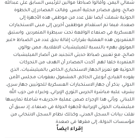
شمالي اليمن، وأقالوا ضباطا موالين للرئيس السابق علي عبدالله
صالح، وفق مصادر محلية أمس. وقالت المصادر إن الخطوة
الحوثية شملت أيضا نقل عدد من موظفي هذه الأجهزة إلى
صعدة، فيما تم استقدام موظفين آخرين إلى مبنى الاستخبارات
العسكرية في صنعاء الواقعة تحت سيطرة المتمردين. واستبق
المتمردون هذه العملية بقرارات إقالة بحق عدد من الضباط «غير
الموثوق بهم» بالنسبة للميليشيات الانقلابية، ممن يوالون
صالح، مع تعيين ضباط حديثي التجنيد من أنصار الميليشيات
المتمردة خلفا لهم. أكدت المصادر أن الهدف من التحركات
الحوثية هو تعزيز الجهاز الاستخباري الخاص بالميليشيات، الذي
يقوده القيادي أبوعلي الحاكم، المشمول بعقوبات مجلس الأمن
الدولي. يذكر أن جهاز الاستخبارات العسكرية للحوثيين جهاز سري،
يشرف عليه مباشرة الحرس الثوري الإيراني، وخبراء من حزب الله
اللبناني. ويأتي هذا الإجراء ضمن عملية «تجريف» شاملة تمارسها
ميليشيات الحوثي الإيرانية لأجهزة الدولة في صنعاء، إذ سبق أن
نقلت بيانات السجل المدني، وكذلك نظام السجل الانتخابي من
مؤسسات الدولة، إلى مقرها في صعدة.
إقراء ايضاً