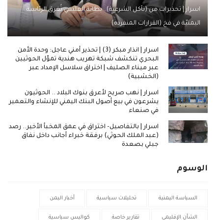
اسرار | تحذيرات من (تآكل الشرعية).. بطانة العليمي تُغرق الرئاسة
اليمنيّة في فخ (القرارات المنفردة)
اسرار | انذار مبكر (3) | تحذير أمني عاجل: وحدة الأمن
البحري تنكشف شبكة تهريب هندية تموّل الحوثيين
عبر ميناء الصليف | اختراق سلاسل الإمداد عبر
(الخشبية)
اسرار | نهب صريح لأعرق بنوك البلاد .. الحوثيون
يشرعون في بيع أصول البنك اليمني للإنشاء والتعمير
في صنعاء
اسرار | بالتفاصيل- اختراق في عمق المخبأ الأخير.. رصد
(عبد الملك الحوثي) برفقة خبراء أجانب داخل نفاق
جبلي بصعدة
الوسوم
السياسة اليمنية
تحليلات سياسية
أخبار اليمن
الشأن الإقليمي
تقارير خاصة
كواليس سياسية