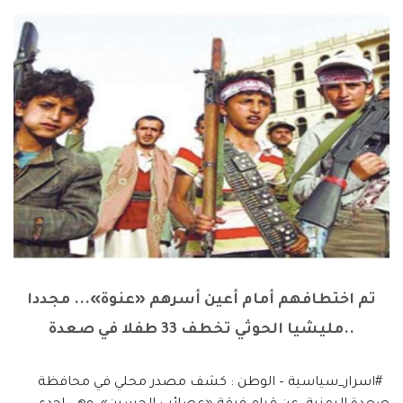
تم اختطافهم أمام أعين أسرهم «عنوة»... مجددا
..مليشيا الحوثي تخطف 33 طفلا في صعدة
#اسرار_سياسية – الوطن : كشف مصدر محلي في محافظة