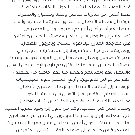
صعدة اليمنية، عن قيام فرقة «عصائب الحسين»، وهي إحدى
فرق الموت التابعة لميليشيات الحوثي الانقلابية باختطاف 33
طفلا أمس، في مديريات ساقين ومنبه وضحيان والصفراء،
مؤكدا أن معظم الأطفال لم تتجاوز أعمارهم العاشرة، وأنه تم
اختطافهم أمام أعين أسرهم «عنوة». وقال المصدر في
تصريحات إلى «الوطن»، إن عناصر «عصائب الحسين» اعتادوا
على مهاجمة المنازل ليلا بقوة السلاح، ويخرجون الأطفال،
وينقلونهم عبر عربات مكشوفة إلى معسكرات للتجنيد في
مديريات ضحيان وحيدان، مضيفا أن فرق الموت الحوثية، ومنها
عصائب الحسين، عرف عنها القتل بدم بارد، والإجرام بحق الأهالي
والتنكيل بهم وتعذيبهم وتفجير منازلهم، خاصة من يعتقدون
أنهم غير موالين للحوثيين. وأرجع المصدر لجوء الميليشيات
الإرهابية إلى أساليب الاختطاف والإخفاء القسري للأطفال،
بسبب انعدام الثقة من قبل الأهالي في ميليشيا الحوثي
ومزاعمها الكاذبة، فيما أظهرت الحقائق أن شباب وأطفال
ونساء اليمن هم الضحية، وهم من تحول إلى وقود للحرب العبثية
التي أشعلتها إيران وعملاؤها الحوثيون في اليمن. من جهة اخرى
نقلت ميليشيات الحوثي أمس، عددا من مقار أجهزة الاستخبارات
العسكرية من صنعاء إلى صعدة، المقر الرئيسي للمتمردين