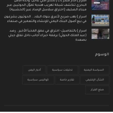
اسرار | انذار مبكر (3) | تحذير أمني عاجل: وحدة الأمن
البحري تنكشف شبكة تهريب هندية تموّل الحوثيين عبر
ميناء الصليف | اختراق سلاسل الإمداد عبر (الخشبية)
اسرار | نهب صريح لأعرق بنوك البلاد .. الحوثيون يشرعون
في بيع أصول البنك اليمني للإنشاء والتعمير في صنعاء
اسرار | بالتفاصيل- اختراق في عمق المخبأ الأخير.. رصد
(عبد الملك الحوثي) برفقة خبراء أجانب داخل نفاق جبلي
بصعدة
الوسوم
السياسة اليمنية
تحليلات سياسية
أخبار اليمن
الشأن الإقليمي
تقارير خاصة
كواليس سياسية
صنع القرار