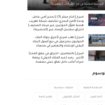
الرئاسة اليمنيّة في فخ (القرارات المنفردة)
اسرار | انذار مبكر (3) | تحذير أمني عاجل:
وحدة الأمن البحري تنكشف شبكة تهريب
هندية تموّل الحوثيين عبر ميناء الصليف |
اختراق سلاسل الإمداد عبر (الخشبية)
اسرار | نهب صريح لأعرق بنوك البلاد ..
الحوثيون يشرعون في بيع أصول البنك
اليمني للإنشاء والتعمير في صنعاء
اسرار | بالتفاصيل- اختراق في عمق المخبأ
الأخير.. رصد (عبد الملك الحوثي) برفقة
خبراء أجانب داخل نفاق جبلي بصعدة
لوسوم
السياسة اليمنية
تحليلات سياسية
أخبار اليمن
الشأن الإقليمي
تقارير خاصة