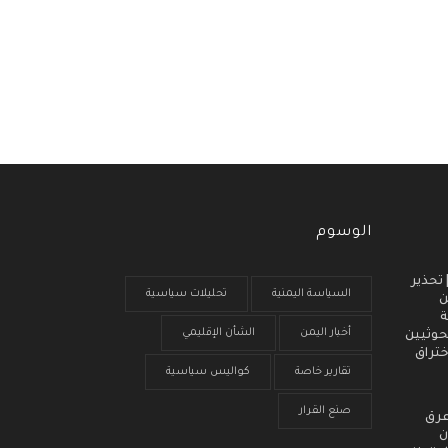
الوسوم
 انذار مبكر (3) | تحذير
السياسة اليمنية
تحليلات سياسية
ن
ة
أخبار اليمن
الشأن الإقليمي
حوثيين
ختراق
تقارير خاصة
كواليس سياسية
صنع القرار
عرق
ن