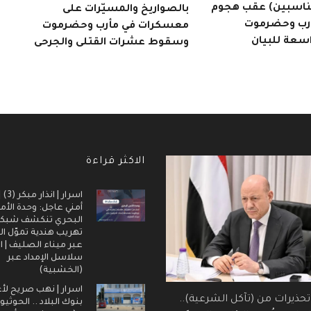
مناسبين) عقب هجوم
بالصواريخ والمسيّرات على
أرب وحضرموت
معسكرات في مأرب وحضرموت
اسعة للبيان
وسقوط عشرات القتلى والجرحى
الاكثر قراءة
اسرار |
أمني عاجل: وحدة الأم
البحري تنكشف شبك
تهريب هندية تموّل ال
عبر ميناء الصليف | ا
سلاسل الإمداد عبر
(الخشبية)
اسرار | نهب صريح لأ
 تحذيرات من (تآكل الشرعية)..
بنوك البلاد .. الحوثيو