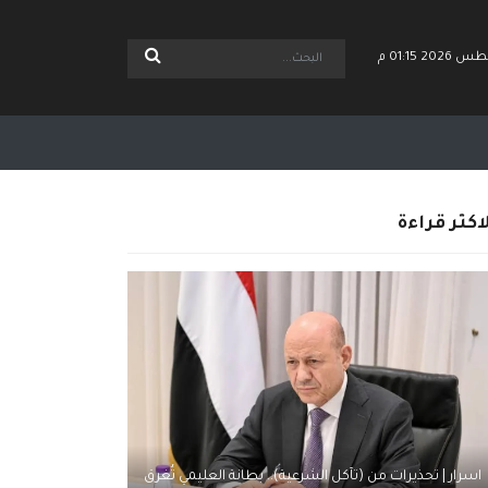
اكثر قراءة
اسرار | تحذيرات من (تآكل الشرعية).. بطانة العليمي تُغرق