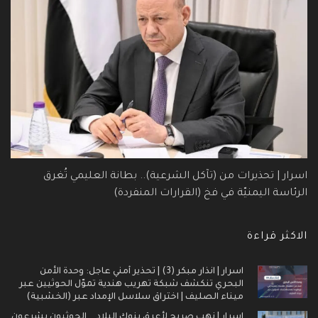
اسرار | تحذيرات من (تآكل الشرعية).. بطانة العليمي تُغرق
الرئاسة اليمنيّة في فخ (القرارات المنفردة)
الاكثر قراءة
اسرار | انذار مبكر (3) | تحذير أمني عاجل: وحدة الأمن
البحري تنكشف شبكة تهريب هندية تموّل الحوثيين عبر
ميناء الصليف | اختراق سلاسل الإمداد عبر (الخشبية)
اسرار | نهب صريح لأعرق بنوك البلاد .. الحوثيون يشرعون