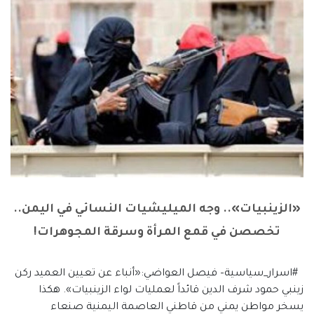
«الزينبيات».. وجه الميليشيات النسائي في اليمن..
تخصصن في قمع المرأة وسرقة المجوهرات!
#اسرار_سياسية– فيصل العواضي:«أنباء عن تعيين العميد ركن
زينبي حمود شرف الدين قائداً لعمليات لواء الزينبيات». هكذا
يسخر مواطن يمني من قاطني العاصمة اليمنية صنعاء