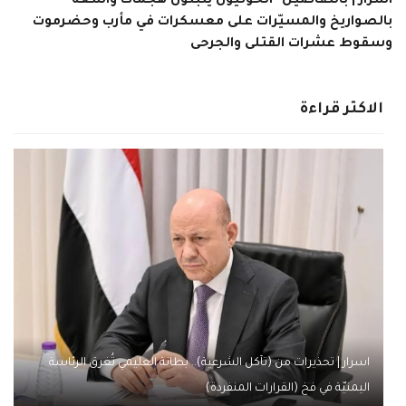
اسرار | بالتفاصيل- الحوثيون يتبنون هجمات واسعة
بالصواريخ والمسيّرات على معسكرات في مأرب وحضرموت
وسقوط عشرات القتلى والجرحى
الاكثر قراءة
اسرار | تحذيرات من (تآكل الشرعية).. بطانة العليمي تُغرق الرئاسة
اليمنيّة في فخ (القرارات المنفردة)