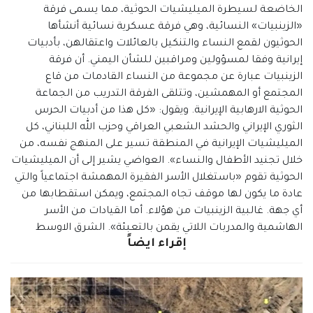
الخاضعة لسيطرة الميليشيات الحوثية، مما يسمى فرقة
«الزينبيات» النسائية، وهي فرقة عسكرية نسائية أنشأها
الحوثيون لقمع النساء والتنكيل بالعائلات واعتقالهن، بأدبيات
إيرانية وفقا لمسؤولين ومراقبين للشأن اليمني. أن فرقة
الزينبيات عبارة عن مجموعة من النساء القادمات من قاع
المجتمع أو المهمشين، وتتلقى الفرقة التدريب من الجماعة
الحوثية الارهابية الإيرانية. ويقول: «كل هذا من أدبيات الحرس
الثوري الإيراني والحشد الشعبي العراقي وحزب الله اللبناني، كل
الميليشيات الإيرانية في المنطقة تسير على المنهج نفسه، من
خلال تجنيد الأطفال والنساء». العواضي يشير إلى أن الميليشيات
الحوثية تقوم «باستغلال الأسر الفقيرة المهمشة اجتماعياً والتي
عادة ما يكون لها موقف تجاه المجتمع، ويمكن استقطابها من
أي جهة. غالبية الزينبيات من هؤلاء. أما القيادات من الأسر
الهاشمية والمدربات اللاتي يقمن بالتعبئة». الشرق الاوسط
إقراء ايضاً