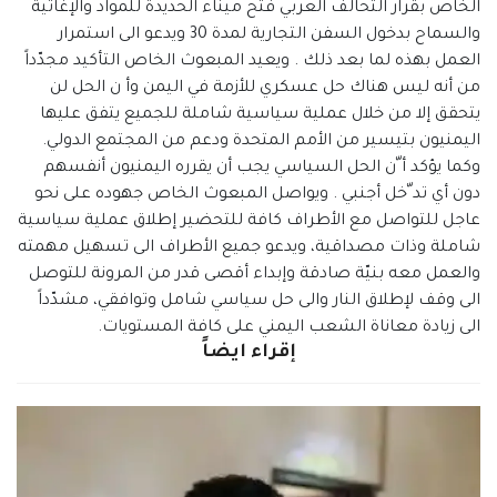
الخاص بقرار التحالف العربي فتح ميناء الحديدة للمواد والإغاثية
والسماح بدخول السفن التجارية لمدة 30 ويدعو الى استمرار
العمل بهذه لما بعد ذلك . ويعيد المبعوث الخاص التأكيد مجدّداً
من أنه ليس هناك حل عسكري للأزمة في اليمن وأ ن الحل لن
يتحقق إلا من خلال عملية سياسية شاملة للجميع يتفق عليها
اليمنيون بتيسير من الأمم المتحدة ودعم من المجتمع الدولي.
وكما يؤكد أ ّن الحل السياسي يجب أن يقرره اليمنيون أنفسهم
دون أي تد ّخل أجنبي . ويواصل المبعوث الخاص جهوده على نحو
عاجل للتواصل مع الأطراف كافة للتحضير إطلاق عملية سياسية
شاملة وذات مصداقية، ويدعو جميع الأطراف الى تسهيل مهمته
والعمل معه بنيّة صادقة وإبداء أقصى قدر من المرونة للتوصل
الى وقف لإطلاق النار والى حل سياسي شامل وتوافقي، مشدّداً
الى زيادة معاناة الشعب اليمني على كافة المستويات.
إقراء ايضاً