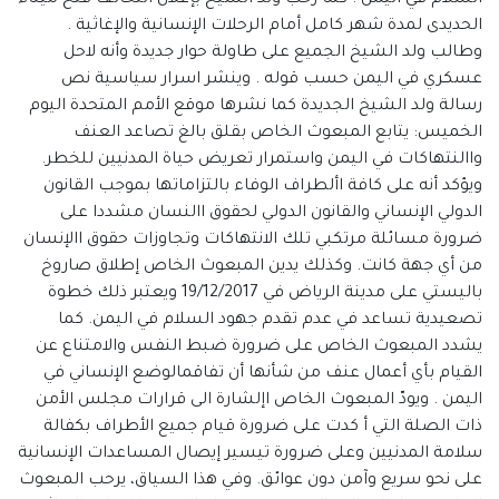
السلام في اليمن . كما رحب ولد الشيخ بإعلان التحالف فتح ميناء
الحديدى لمدة شهر كامل أمام الرحلات الإنسانية والإغاثية .
وطالب ولد الشيخ الجميع على طاولة حوار جديدة وأنه لاحل
عسكري في اليمن حسب قوله . وينشر اسرار سياسية نص
رسالة ولد الشيخ الجديدة كما نشرها موقع الأمم المتحدة اليوم
الخميس: يتابع المبعوث الخاص بقلق بالغ تصاعد العنف
واالنتهاكات في اليمن واستمرار تعريض حياة المدنيين للخطر.
ويؤكد أنه على كافة األطراف الوفاء بالتزاماتها بموجب القانون
الدولي الإنساني والقانون الدولي لحقوق االنسان مشددا على
ضرورة مسائلة مرتكبي تلك الانتهاكات وتجاوزات حقوق االإنسان
من أي جهة كانت. وكذلك يدين المبعوث الخاص إطلاق صاروخ
باليستي على مدينة الرياض في 19/12/2017 ويعتبر ذلك خطوة
تصعيدية تساعد في عدم تقدم جهود السلام في اليمن. كما
يشدد المبعوث الخاص على ضرورة ضبط النفس والامتناع عن
القيام بأي أعمال عنف من شأنها أن تفاقمالوضع الإنساني في
اليمن . ويودّ المبعوث الخاص اإلشارة الى قرارات مجلس الأمن
ذات الصلة التي أ كدت على ضرورة قيام جميع الأطراف بكفالة
سلامة المدنيين وعلى ضرورة تيسير إيصال المساعدات الإنسانية
على نحو سريع وآمن دون عوائق. وفي هذا السياق، يرحب المبعوث