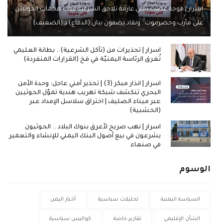
اسرار | موجة غضب يمني عارمة تلاحق الشرعية عقب هجمات الحوثيين
على مأرب وحضرموت.. ونقاد يصفون بيان (الدفاع) بـ (الضعيف)
اسرار | تحذيرات من (تآكل الشرعية).. بطانة العليمي
تُغرق الرئاسة اليمنيّة في فخ (القرارات المنفردة)
اسرار | انذار مبكر (3) | تحذير أمني عاجل: وحدة الأمن
البحري تنكشف شبكة تهريب هندية تموّل الحوثيين
عبر ميناء الصليف | اختراق سلاسل الإمداد عبر
(الخشبية)
اسرار | نهب صريح لأعرق بنوك البلاد .. الحوثيون
يشرعون في بيع أصول البنك اليمني للإنشاء والتعمير
في صنعاء
الوسوم
السياسة اليمنية
تحليلات سياسية
أخبار اليمن
الشأن الإقليمي
تقارير خاصة
كواليس سياسية