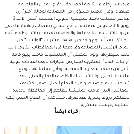
مركبات الإطفاء التابعة لمصلحة الدفاع المدني بالعاصمة
صنعاء. وقال مصدر مسؤول في المصلحة لوكالة “خبر”، إن
عناصر مسلحة تابعة لمليشيا الحوثي، اقتحمت أمس الاحد 3
يونيو 2018، حوش مصلحة الدفاع المدني بصنعاء، ونهبت ما تبقى
من وايتات الماء التابعة لها والخاصة بتغذية عربات الإطفاء أثناء
الحرائق، بعد أسبوع واحد من نهبها لعشرات “الوايتات” من
المركز الرئيسي للمصلحة وفروعها في المحافظات التي ما زالت
تحت سيطرتها. ونوه المصدر، أن المليشيات قامت ببيع كافة
“وايتات الماء” المنهوبة لمعارض سيارات تابعة لقيادات حوثية
بأقل من نصف أسعارها الحقيقية. وتأتي عمليتا نهب وبيع
مليشيا الحوثي لوايتات المياه الخاصة بالدفاع المدني، بعد
تسجيل أسماء ضباط وأفراد الدفاع المدني ضمن كشوف
المقاتلين الذين قامت المليشيا بنقلهم إلى محافظة الحديدة
لجعلهم دروعا بشرية لعناصرها، متجاهلة أن الدفاع المدني جهة
إنسانية وليست عسكرية.
إقراء ايضاً