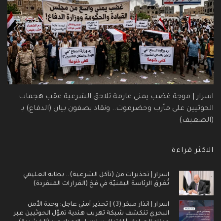
اسرار | موجة غضب يمني عارمة تلاحق الشرعية عقب هجمات
الحوثيين على مأرب وحضرموت.. ونقاد يصفون بيان (الدفاع) بـ
(الضعيف)
الاكثر قراءة
اسرار | تحذيرات من (تآكل الشرعية).. بطانة العليمي
تُغرق الرئاسة اليمنيّة في فخ (القرارات المنفردة)
اسرار | انذار مبكر (3) | تحذير أمني عاجل: وحدة الأمن
البحري تنكشف شبكة تهريب هندية تموّل الحوثيين عبر