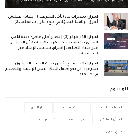
على مأرب وحضرموت.. ونقاد يصفون بيان (الدفاع) بـ (الضعيف)
اسرار | تحذيرات من (تآكل الشرعية).. بطانة العليمي
تُغرق الرئاسة اليمنيّة في فخ (القرارات المنفردة)
اسرار | انذار مبكر (3) | تحذير أمني عاجل: وحدة الأمن
البحري تنكشف شبكة تهريب هندية تموّل الحوثيين
عبر ميناء الصليف | اختراق سلاسل الإمداد عبر
(الخشبية)
اسرار | نهب صريح لأعرق بنوك البلاد .. الحوثيون
يشرعون في بيع أصول البنك اليمني للإنشاء والتعمير
في صنعاء
الوسوم
السياسة اليمنية
تحليلات سياسية
أخبار اليمن
الشأن الإقليمي
تقارير خاصة
كواليس سياسية
صنع القرار