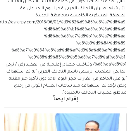
الثاني بعد عبدالملك الحوثي في جماعة المليشيات خلال الغارات
التي شنها طيران التحالف العربي فجر اليوم الاحد على مقر
المنطقة العسكرية الخامسة بمحافظة الحديدة.
http://asrarpy.com/2018/06/03/%d9%82%d9%86%d8%a7%d8%a9-
%d8%b9%d8%b1%d8%a8%d9%8a%d8%a9-
%d8%ba%d8%a7%d8%b1%d8%a7%d8%aa-
%d8%b9%d9%84%d9%89-
%d8%a7%d9%84%d8%ad%d8%af%d9%8a%d8%af%d8%a9-
%d9%88%d9%85%d8%b5%d8%a7%d8%af%d8%b1-
%d8%aa%d8%b1/ وتناقلت مصادر إعلامية عن العقيد ركن / تركي
المالكي المتحدث الرسمي باسم التحالف العربي أنه تم استهداف
أبو علي الحاكم في الغارات فجر اليوم الاحد دون تأكيد خبر مقتله
ولكن نؤكد تم استهدافه منذ ساعات الصباح الأولى فى إحدى
مناطق عمليات التحالف بالحديدة".
إقراء ايضاً