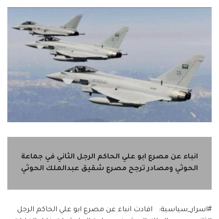
انباء عن مصرع ابو علي الحاكم الرجل الثاني في جماعة
الحوثي ومصادر ترجح مصرع شقيق عبدالملك الحوثي
#اسرار_سياسية: افادت انباء عن مصرع ابو علي الحاكم الرجل