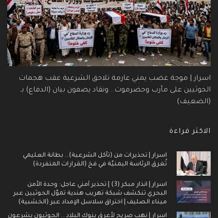
اسرار | موجة غضب يمني عارمة تلاحق الشرعية عقب هجمات
الحوثيين على مأرب وحضرموت.. ونقاد يصفون بيان (الدفاع) بـ
(الضعيف)
الاكثر قراءة
اسرار | تحذيرات من (تآكل الشرعية).. بطانة العليمي
تُغرق الرئاسة اليمنيّة في فخ (القرارات المنفردة)
اسرار | انذار مبكر (3) | تحذير أمني عاجل: وحدة الأمن
البحري تنكشف شبكة تهريب هندية تموّل الحوثيين عبر
ميناء الصليف | اختراق سلاسل الإمداد عبر (الخشبية)
اسرار | نهب صريح لأعرق بنوك البلاد .. الحوثيون يشرعون