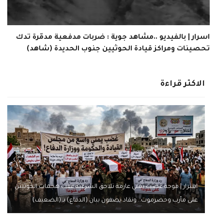
اسرار | بالفيديو ..مشاهد جوية : ضربات مدفعية مدمّرة تدك
تحصينات ومراكز قيادة الحوثيين جنوب الحديدة (شاهد)
الاكثر قراءة
اسرار | موجة غضب يمني عارمة تلاحق الشرعية عقب هجمات الحوثيين
على مأرب وحضرموت.. ونقاد يصفون بيان (الدفاع) بـ (الضعيف)