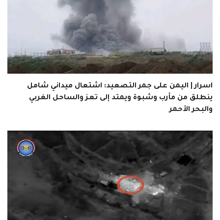
اسرار | اليمن على جمر التصعيد: اشتعال ميداني شامل
ينطلق من مأرب وشبوة ويمتد إلى تعز والساحل الغربي
والبحر الأحمر