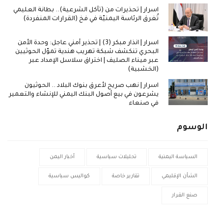
اسرار | تحذيرات من (تآكل الشرعية).. بطانة العليمي
تُغرق الرئاسة اليمنيّة في فخ (القرارات المنفردة)
اسرار | انذار مبكر (3) | تحذير أمني عاجل: وحدة الأمن
البحري تنكشف شبكة تهريب هندية تموّل الحوثيين
عبر ميناء الصليف | اختراق سلاسل الإمداد عبر
(الخشبية)
اسرار | نهب صريح لأعرق بنوك البلاد .. الحوثيون
يشرعون في بيع أصول البنك اليمني للإنشاء والتعمير
في صنعاء
الوسوم
السياسة اليمنية
تحليلات سياسية
أخبار اليمن
الشأن الإقليمي
تقارير خاصة
كواليس سياسية
صنع القرار