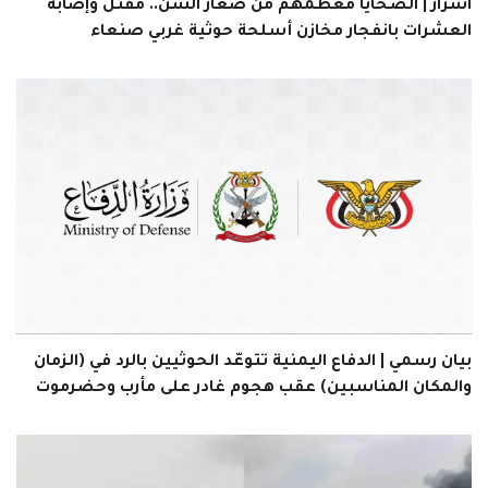
اسرار | الضحايا معظمهم من صغار السن.. مقتل وإصابة
العشرات بانفجار مخازن أسلحة حوثية غربي صنعاء
بيان رسمي | الدفاع اليمنية تتوعّد الحوثيين بالرد في (الزمان
والمكان المناسبين) عقب هجوم غادر على مأرب وحضرموت