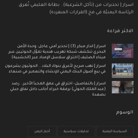
اسرار | تحذيرات من (تآكل الشرعية).. بطانة العليمي تُغرق
الرئاسة اليمنيّة في فخ (القرارات المنفردة)
الاكثر قراءة
اسرار | انذار مبكر (3) | تحذير أمني عاجل: وحدة الأمن
البحري تنكشف شبكة تهريب هندية تموّل الحوثيين عبر
ميناء الصليف | اختراق سلاسل الإمداد عبر (الخشبية)
اسرار | نهب صريح لأعرق بنوك البلاد .. الحوثيون يشرعون
في بيع أصول البنك اليمني للإنشاء والتعمير في صنعاء
اسرار | بالتفاصيل- اختراق في عمق المخبأ الأخير.. رصد
(عبد الملك الحوثي) برفقة خبراء أجانب داخل نفاق جبلي
بصعدة
الوسوم
السياسة اليمنية
تحليلات سياسية
أخبار اليمن