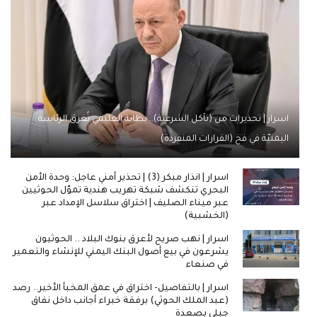
اسرار | تحذيرات من (تآكل الشرعية).. بطانة العليمي تُغرق الرئاسة
اليمنيّة في فخ (القرارات المنفردة)
اسرار | انذار مبكر (3) | تحذير أمني عاجل: وحدة الأمن
البحري تنكشف شبكة تهريب هندية تموّل الحوثيين
عبر ميناء الصليف | اختراق سلاسل الإمداد عبر
(الخشبية)
اسرار | نهب صريح لأعرق بنوك البلاد .. الحوثيون
يشرعون في بيع أصول البنك اليمني للإنشاء والتعمير
في صنعاء
اسرار | بالتفاصيل- اختراق في عمق المخبأ الأخير.. رصد
(عبد الملك الحوثي) برفقة خبراء أجانب داخل نفاق
جبلي بصعدة