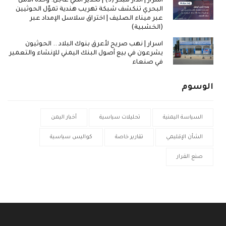
اسرار | انذار مبكر (3) | تحذير أمني عاجل: وحدة الأمن
البحري تنكشف شبكة تهريب هندية تموّل الحوثيين
عبر ميناء الصليف | اختراق سلاسل الإمداد عبر
(الخشبية)
اسرار | نهب صريح لأعرق بنوك البلاد .. الحوثيون
يشرعون في بيع أصول البنك اليمني للإنشاء والتعمير
في صنعاء
الوسوم
السياسة اليمنية
تحليلات سياسية
أخبار اليمن
الشأن الإقليمي
تقارير خاصة
كواليس سياسية
صنع القرار