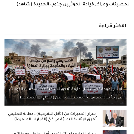
تحصينات ومراكز قيادة الحوثيين جنوب الحديدة (شاهد)
الاكثر قراءة
اسرار | موجة غضب يمني عارمة تلاحق الشرعية عقب هجمات الحوثيين
على مأرب وحضرموت.. ونقاد يصفون بيان (الدفاع) بـ (الضعيف)
اسرار | تحذيرات من (تآكل الشرعية).. بطانة العليمي
تُغرق الرئاسة اليمنيّة في فخ (القرارات المنفردة)