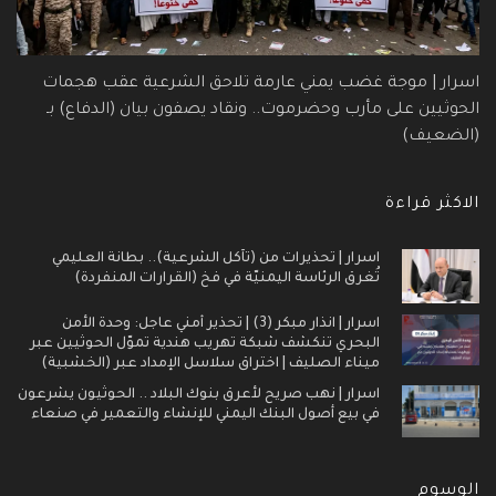
اسرار | موجة غضب يمني عارمة تلاحق الشرعية عقب هجمات
الحوثيين على مأرب وحضرموت.. ونقاد يصفون بيان (الدفاع) بـ
(الضعيف)
الاكثر قراءة
اسرار | تحذيرات من (تآكل الشرعية).. بطانة العليمي
تُغرق الرئاسة اليمنيّة في فخ (القرارات المنفردة)
اسرار | انذار مبكر (3) | تحذير أمني عاجل: وحدة الأمن
البحري تنكشف شبكة تهريب هندية تموّل الحوثيين عبر
ميناء الصليف | اختراق سلاسل الإمداد عبر (الخشبية)
اسرار | نهب صريح لأعرق بنوك البلاد .. الحوثيون يشرعون
في بيع أصول البنك اليمني للإنشاء والتعمير في صنعاء
الوسوم