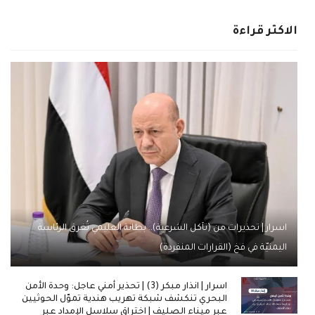
الاكثر قراءة
اسرار | تحذيرات من (تآكل الشرعية).. بطانة العليمي تُغرق الرئاسة
اليمنيّة في فخ (القرارات المنفردة)
اسرار | انذار مبكر (3) | تحذير أمني عاجل: وحدة الأمن
البحري تنكشف شبكة تهريب هندية تموّل الحوثيين
عبر ميناء الصليف | اختراق سلاسل الإمداد عبر