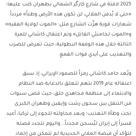
2025 لافتة في شارع كارگر الشمالي بطهران كتب عليها:
«حتى لا يُدفن الملالي، لن تكون هذه الأرض وطناً» مردداً
شعارات قوية هزّت الشارع مثل: «الموت لولاية الفقيه»
و«الموت لخامنئي القاتل» وتم اعتقال كاشاني للمرة
الثالثة خلال هذه الوقفة البطولية، حيث تعرض للضرب
والتعذيب على أيدي قوات القمع.
ويُعد حامد كاشاني رمزاً للصمود الإيراني، إذ سبق
اعتقاله عام 2019 بتهم تتعلق بالدعاية ضد النظام
والانتماء إلى منظمة مجاهدي خلق، حيث قضى سنوات
من التنقل بين سجون رشت وإيفين وطهران الكبرى
تحت وطأة التعذيب؛ وبعد محاولته للجوء إلى تركيا، أعيد
قسراً إلى إيران ليُسجن مجدداً.. واليوم تتجدد قصته
لتؤكد أن قبضة الملالي الحديدية لم تتمكن من إخماد