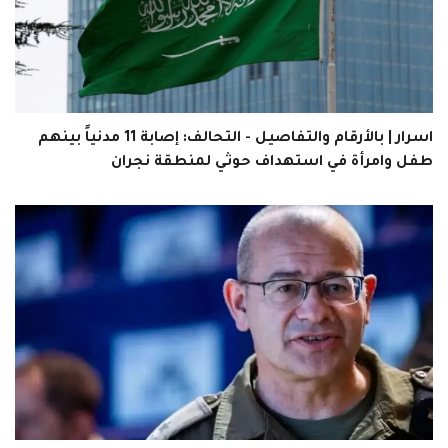
اسرار | بالأرقام والتفاصيل - التحالف: إصابة 11 مدنياً بينهم
طفل وامرأة في استهداف حوثي لمنطقة نجران