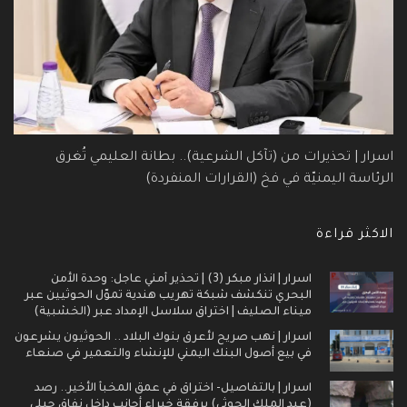
اسرار | تحذيرات من (تآكل الشرعية).. بطانة العليمي تُغرق
الرئاسة اليمنيّة في فخ (القرارات المنفردة)
الاكثر قراءة
اسرار | انذار مبكر (3) | تحذير أمني عاجل: وحدة الأمن
البحري تنكشف شبكة تهريب هندية تموّل الحوثيين عبر
ميناء الصليف | اختراق سلاسل الإمداد عبر (الخشبية)
اسرار | نهب صريح لأعرق بنوك البلاد .. الحوثيون يشرعون
في بيع أصول البنك اليمني للإنشاء والتعمير في صنعاء
اسرار | بالتفاصيل- اختراق في عمق المخبأ الأخير.. رصد
(عبد الملك الحوثي) برفقة خبراء أجانب داخل نفاق جبلي