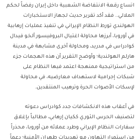
اتساع رقعة الانتفاضة الشعبية داخل إيران رفضاً لحكم
الملالي.. فقد أكد تقرير حديث لجهاز الاستخبارات
الهولندي تورط النظام الإيراني في تنفيذ عمليات إرهابية
في أوروبا، أبرزها محاولة اغتيال البروفيسور ألخو فيدال
كوادراس في مدريد، ومحاولة أخرى مشابهة في مدينة
هارلم الهولندية؛ وأوضح التقرير أن هذه الهجمات جزء
من استراتيجية ممنهجة اعتمد فيها النظام على
شبكات إجرامية لاستهداف معارضيه، في محاولة
لإسكات الأصوات الحرة وترهيب المنتقدين.
في أعقاب هذه الانكشافات جدد كوادراس دعوته
لتصنيف الحرس الثوري ككيان إرهابي، مطالباً بإغلاق
سفارات النظام الإيراني وطرد عملائه من أوروبا، محذراً
من استمرار التهاون مع تهديدات طهران الأمنية؛ دعماً