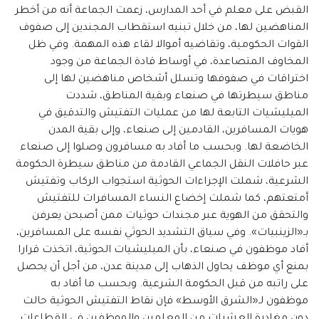
القبض على معلم في أحد المدارس، زعمت الجماعة أنه من أخطر
المناهضين لها، من خلال تبنيه استقطاب المجندين إلى صفوف
القوات الحكومية، وتقاضيه أموالا لقاء هذه المهمة. وفي ظل
المخاوف المتصاعدة، في أوساط قادة الجماعة من وجود
اختراقات في صفوفها وتسلل أشخاص مناهضين لها إلى
مناطق سيطرتها في صنعاء وبقية المناطق، شددت
الميليشيات التابعة لها من عمليات التفتيش والتدقيق في
هويات المسافرين، القادمين إلى صنعاء، وإلى بقية المدن
الخاضعة لها. وبحسب ما أفاد به مسافرون وصلوا إلى صنعاء
عبر حافلات النقل الجماعي القادمة من مناطق سيطرة الحكومة
الشرعية، شملت الإجراءات الحوثية استجواب الركاب وتفتيش
أمتعتهم، كما شملت إخضاع النساء المسافرات للتفتيش
والتحقق من الهوية عبر مجندات حوثيات ممن أصبحن يعرفن
بـ«الزينبيات». وفي سياق التشديد الحوثي نفسه على المسافرين،
أفاد موظفون في صنعاء، بأن الميليشيات الحوثية، اتخذت قرارا
بمنع أي موظف يحاول الذهاب إلى مدينة عدن، من أجل أن يحصل
على راتبه من قبل الحكومة الشرعية. وبحسب ما أفاد به
موظفون لـ«الشرق الأوسط» فإن نقاط التفتيش الحوثية حالت
دون مغادرة العشرات من المعلمين والموظفين في القطاعات