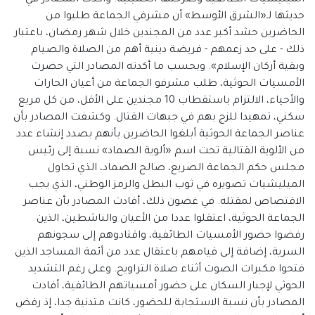
حديثها لـ«الشرق الأوسط» أن مشرفي الجماعة طلبوا من
الحاضرين حشد أكبر عدد من المجندين خلال شهر رمضان، باعتبار
ذلك - على حد زعمهم - فريضة دينية أهم من الصلاة والصيام
وبقية أركان الإسلام». وبحسب ما أكدته المصادر التي حضرت
الأمسيات الحوثية، طلب مشرفو الجماعة من أعيان الحارات
والأحياء، الالتزام باستقطاب 10 مجندين على الأقل، من كل مربع
سكني، تمهيدا للزج بهم في جبهات القتال. وكشفت المصادر بأن
عناصر الجماعة الحوثية أبلغوا الحاضرين بأنهم بصدد إنشاء عدد
من الألوية القتالية تحت اسم «ألوية الصماد» نسبة إلى رئيس
مجلس حكم الجماعة الصريع، صالح الصماد، الذي تحاول
الميليشيات تصويره في ثوب البطل والرمز الوطني، الذي يجب
الاقتصاص لمقتله. في غضون ذلك، أفادت المصادر بأن عناصر
الجماعة الحوثية، اعتقلوا عددا من الأعيان والناشطين، الذين
رفضوا حضور الأمسيات الطائفية، واقتادوهم إلى سجونهم
السرية، إضافة إلى قيامهم باعتقال عدد من أئمة المساجد الذين
فتحوا مكبرات الصوت أثناء صلاة التراويح. وعلى رغم التشديد
الحوثي لإجبار السكان على حضور أمسياتهم الطائفية، أفادت
المصادر بأن نسبة الاستجابة للحضور، كانت متدنية جدا، إذ رفض