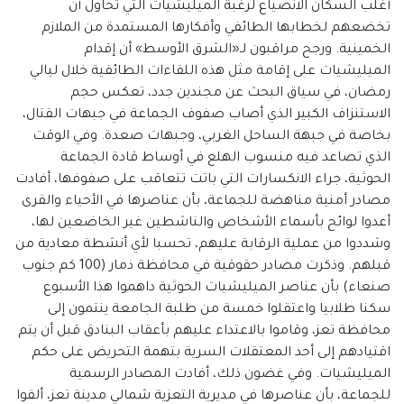
أغلب السكان الانصياع لرغبة الميليشيات التي تحاول أن
تخضعهم لخطابها الطائفي وأفكارها المستمدة من الملازم
الخمينية. ورجح مراقبون لـ«الشرق الأوسط» أن إقدام
الميليشيات على إقامة مثل هذه اللقاءات الطائفية خلال ليالي
رمضان، في سياق البحث عن مجندين جدد، تعكس حجم
الاستنزاف الكبير الذي أصاب صفوف الجماعة في جبهات القتال،
بخاصة في جبهة الساحل الغربي، وجبهات صعدة. وفي الوقت
الذي تصاعد فيه منسوب الهلع في أوساط قادة الجماعة
الحوثية، جراء الانكسارات التي باتت تتعاقب على صفوفها، أفادت
مصادر أمنية مناهضة للجماعة، بأن عناصرها في الأحياء والقرى
أعدوا لوائح بأسماء الأشخاص والناشطين غير الخاضعين لها،
وشددوا من عملية الرقابة عليهم، تحسبا لأي أنشطة معادية من
قبلهم. وذكرت مصادر حقوقية في محافظة ذمار (100 كم جنوب
صنعاء) بأن عناصر الميليشيات الحوثية داهموا هذا الأسبوع
سكنا طلابيا واعتقلوا خمسة من طلبة الجامعة ينتمون إلى
محافظة تعز، وقاموا بالاعتداء عليهم بأعقاب البنادق قبل أن يتم
اقتيادهم إلى أحد المعتقلات السرية بتهمة التحريض على حكم
الميليشيات. وفي غضون ذلك، أفادت المصادر الرسمية
للجماعة، بأن عناصرها في مديرية التعزية شمالي مدينة تعز، ألقوا