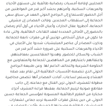
المحليين لإقامة أمسيات رمضانية طائفية على مستوى الأحياء
والمربعات السكنية، وأمرتهم بحشد أكبر قدر من المواطنين من
أجل الحضور للاستماع إلى البرنامج الحوثي المعد في سياق سعي
الجماعة إلى استقطاب المجندين. وقالت المصادر، إن مشرفي
الجماعة، أخطروا عقال الحارات وأعيان الأحياء في أول أيام رمضان
بالحضور إلى الأماكن المحددة لعقد اللقاءات الطائفية، والتي عادة
ما تكون في منازل أشخاص حوثيين أو في مقرات تابعة للجماعة.
وذكرت المصادر أن عناصر الميليشيات شددوا على الأعيان في
الأحياء والمربعات السكنية على ضرورة حشد أكبر قدر من
الشباب والسكان للحضور، وهددوا المتقاعسين بمعاقبتهم،
واعتقالهم باعتبارهم من المناهضين للجماعة والمتعاونين مع
الحكومة الشرعية والتحالف الداعم لها. وعن طبيعة البرنامج
الحوثي الذي تتضمنه الأمسيات الطائفية التي تقام بعد صلاة
العشاء وتستمر لساعات، أفادت المصادر أنها تتضمن محاضرة
مطولة للمشرف الحوثي تزين القتال مع جماعته، إلى جانب
مقاطع صوتية لزعيم الجماعة، يعقبها قراءة المشرف أجزاء
مختارة من الملازم الطائفية المنسوبة لمؤسس الجماعة حسين
الحوثي، في حين يتخلل فقرات الأمسية ترديد جماعي لشعارات
الميليشيات الطائفية وصرختها الخمينية. وأكدت المصادر في