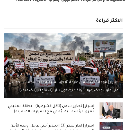
تحصينات ومراكز قيادة الحوثيين جنوب الحديدة (شاهد)
الاكثر قراءة
اسرار | موجة غضب يمني عارمة تلاحق الشرعية عقب هجمات الحوثيين
على مأرب وحضرموت.. ونقاد يصفون بيان (الدفاع) بـ (الضعيف)
اسرار | تحذيرات من (تآكل الشرعية).. بطانة العليمي
تُغرق الرئاسة اليمنيّة في فخ (القرارات المنفردة)
اسرار | انذار مبكر (3) | تحذير أمني عاجل: وحدة الأمن