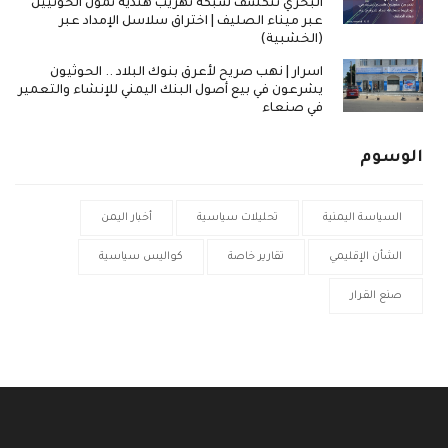
البحري تنكشف شبكة تهريب هندية تموّل الحوثيين
عبر ميناء الصليف | اختراق سلاسل الإمداد عبر
(الخشبية)
اسرار | نهب صريح لأعرق بنوك البلاد .. الحوثيون
يشرعون في بيع أصول البنك اليمني للإنشاء والتعمير
في صنعاء
الوسوم
السياسة اليمنية
تحليلات سياسية
أخبار اليمن
الشأن الإقليمي
تقارير خاصة
كواليس سياسية
صنع القرار