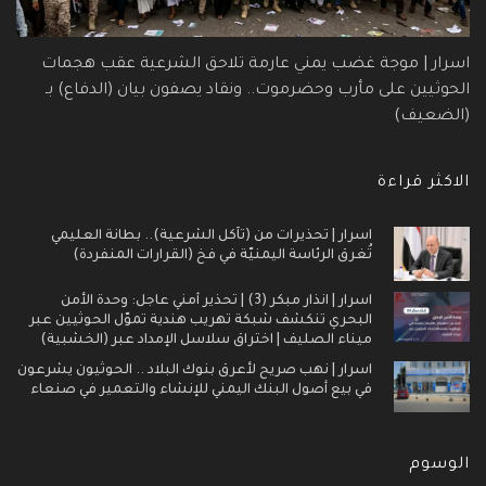
اسرار | موجة غضب يمني عارمة تلاحق الشرعية عقب هجمات
الحوثيين على مأرب وحضرموت.. ونقاد يصفون بيان (الدفاع) بـ
(الضعيف)
الاكثر قراءة
اسرار | تحذيرات من (تآكل الشرعية).. بطانة العليمي
تُغرق الرئاسة اليمنيّة في فخ (القرارات المنفردة)
اسرار | انذار مبكر (3) | تحذير أمني عاجل: وحدة الأمن
البحري تنكشف شبكة تهريب هندية تموّل الحوثيين عبر
ميناء الصليف | اختراق سلاسل الإمداد عبر (الخشبية)
اسرار | نهب صريح لأعرق بنوك البلاد .. الحوثيون يشرعون
في بيع أصول البنك اليمني للإنشاء والتعمير في صنعاء
الوسوم