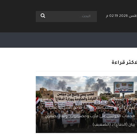
اكثر قراءة
اسرار | موجة غضب يمني عارمة تلاحق الشرعية عقب
هجمات الحوثيين على مأرب وحضرموت.. ونقاد يصفون
بيان (الدفاع) بـ (الضعيف)