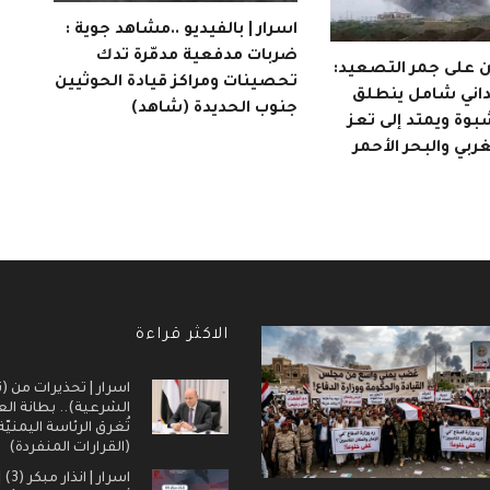
اسرار | بالفيديو ..مشاهد جوية :
ضربات مدفعية مدمّرة تدك
من على جمر التصعيد:
تحصينات ومراكز قيادة الحوثيين
اني شامل ينطلق
جنوب الحديدة (شاهد)
وة ويمتد إلى تعز
ربي والبحر الأحمر
الاكثر قراءة
اسرار | تحذيرات من (ت
الشرعية).. بطانة ال
تُغرق الرئاسة اليمنيّ
(القرارات المنفردة)
اسرار |