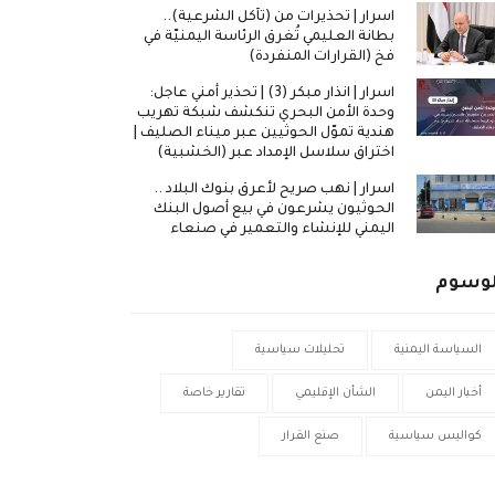
اسرار | تحذيرات من (تآكل الشرعية)..
بطانة العليمي تُغرق الرئاسة اليمنيّة في
فخ (القرارات المنفردة)
اسرار | انذار مبكر (3) | تحذير أمني عاجل:
وحدة الأمن البحري تنكشف شبكة تهريب
هندية تموّل الحوثيين عبر ميناء الصليف |
اختراق سلاسل الإمداد عبر (الخشبية)
اسرار | نهب صريح لأعرق بنوك البلاد ..
الحوثيون يشرعون في بيع أصول البنك
اليمني للإنشاء والتعمير في صنعاء
لوسوم
السياسة اليمنية
تحليلات سياسية
أخبار اليمن
الشأن الإقليمي
تقارير خاصة
كواليس سياسية
صنع القرار