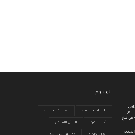
الوسوم
آكل
السياسة اليمنية
تحليلات سياسية
عليمي
ة في فخ
أخبار اليمن
الشأن الإقليمي
 انذار مبكر (3) | تحذير
تقارير خاصة
كواليس سياسية