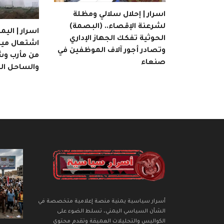
اسرار | إحلال سلالي ومظلة
لشرعنة الإقصاء.. (البصمة)
اسرار | الي
الحوثية تفكك الجهاز الإداري
اشتعال ميد
وتصادر أجور آلاف الموظفين في
من مأرب وشب
صنعاء
والساحل الغ
أسرار سياسية يمنية منصة إعلامية متخصصة في
الشأن السياسي اليمني، تسلط الضوء على
الكواليس والتحليلات العميقة وتقدم محتوى