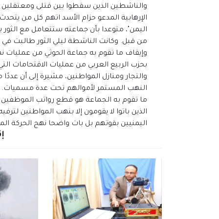
والناشطين الذين سقطوا بين قتلى ومعتقلين لد
الإرهابية المدعو حزام الأسد اتهم كل من يتحدث 
اليمن"، متوعدا بأن جماعته ستتعامل مع الثور
من قبل. وكانت الناشطة ليلي الثور طالبت في
وإيقاف ما تقوم به جماعة الحوثي من عمليات 
بحزب الربيع العربي من عمليات الاقتحامات التي
والتجار ومنازل المواطنين، مشيرة إلى أن عددًا
النهب المستمر لأموالهم تحت عدة مسميات. وأك
ما تقوم به الجماعة هو قطع رواتب الموظفين و
الذين باتوا لا يقومون إلا بنهب المواطنين لترف
اليمنيين بقوتهم بل بات واضحا نهج الحركة الم
إق