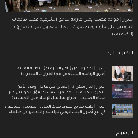
اسرار | موجة غضب يمني عارمة تلاحق الشرعية عقب هجمات
الحوثيين على مأرب وحضرموت.. ونقاد يصفون بيان (الدفاع) بـ
(الضعيف)
الاكثر قراءة
اسرار | تحذيرات من (تآكل الشرعية).. بطانة العليمي
تُغرق الرئاسة اليمنيّة في فخ (القرارات المنفردة)
اسرار | انذار مبكر (3) | تحذير أمني عاجل: وحدة الأمن
البحري تنكشف شبكة تهريب هندية تموّل الحوثيين عبر
ميناء الصليف | اختراق سلاسل الإمداد عبر (الخشبية)
اسرار | نهب صريح لأعرق بنوك البلاد .. الحوثيون يشرعون
في بيع أصول البنك اليمني للإنشاء والتعمير في صنعاء
الوسوم