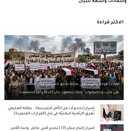
وانتقادات واسعة للبيان
الاكثر قراءة
اسرار | موجة غضب يمني عارمة تلاحق الشرعية عقب هجمات الحوثيين
على مأرب وحضرموت.. ونقاد يصفون بيان (الدفاع) بـ (الضعيف)
اسرار | تحذيرات من (تآكل الشرعية).. بطانة العليمي
تُغرق الرئاسة اليمنيّة في فخ (القرارات المنفردة)
اسرار | انذار مبكر (3) | تحذير أمني عاجل: وحدة الأمن