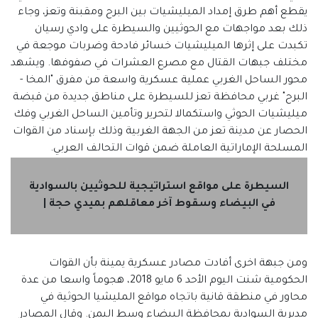
يقطع أهم طرق إمداد الميليشيات بين البرح ومقبنة وتعز، وجاء
ذلك بعد مواجهات مع الحوثيين والسيطرة على وادي رسيان
تكبدت على إثرها الميليشيات خسائر فادحة وضربات موجعة في
مختلف جبهات القتال مع مصرع العشرات في صفوفها. ويشهد
محور الساحل الغربي عملية عسكرية واسعة من مفرق "المخا -
البرح" غربي محافظة تعز للسيطرة على مناطق جديدة من قبضة
ميليشيات الحوثي واستكمالا لتحرير وتأمين الساحل الغربي وفك
الحصار عن مدينة تعز من الجهة الغربية وذلك بإسناد من القوات
المسلحة الإماراتية العاملة ضمن قوات التحالف العربي.
السيطرة على مواقع استراتيجية للحوثيين بالسوادية
في البيضاء وسقوط آخر معاقلهم بميدي حجة |
ومن جبهة اخرى أفادت مصادر عسكرية يمينة بأن القوات
الحكومية شنت اليوم الأحد 6 مايو 2018، هجوماً واسعا من عدة
محاور في منطقة قانية باتجاه مواقع المليشيا الحوثية في
مديرية السوادية بمحافظة البيضاء وسط اليمن. وقال المصادر