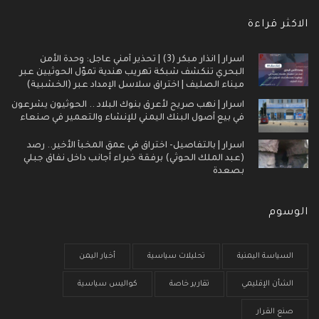
الاكثر قراءة
اسرار | انذار مبكر (3) | تحذير أمني عاجل: وحدة الأمن
البحري تنكشف شبكة تهريب هندية تموّل الحوثيين عبر
ميناء الصليف | اختراق سلاسل الإمداد عبر (الخشبية)
اسرار | نهب صريح لأعرق بنوك البلاد .. الحوثيون يشرعون
في بيع أصول البنك اليمني للإنشاء والتعمير في صنعاء
اسرار | بالتفاصيل- اختراق في عمق المخبأ الأخير.. رصد
(عبد الملك الحوثي) برفقة خبراء أجانب داخل نفاق جبلي
بصعدة
الوسوم
السياسة اليمنية
تحليلات سياسية
أخبار اليمن
الشأن الإقليمي
تقارير خاصة
كواليس سياسية
صنع القرار