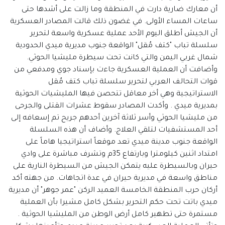
أن معارك ضارية دارت في المنطقة وما زالت على أشدها حتى
ساعات المساء الأولى. في غضون ذلك قالت المصادر العسكرية
أن الجيش أطلق اليوم الأحد عملية عسكرية واسعة لتحرير
سلسلة تباب "كتف مُقل" الواقعة جنوب مديرية ميدي الحدودية
شمال غربي اليمن والتي كانت تحت سيطرة مليشيا الحوثي.
وأضافت أن العملية العسكرية جاءت بإسناد جوي ومدفعي من
قوات التحالف العربي لتحرير سلسلة تباب كتف مُقل
الاستراتيجية وهي أخر معاقل تتحصن فيها المليشيات الحوثية
بمديرية ميدي . وأكدت المصادر سقوط عشرات القتلى والجرحى
من مليشيا الحوثي وأسر ثلاثة آخرين أحدهم جريح تم إسعافه إلى
أحد المستشفيات لتلقي العلاج. وأضاف أن هذه السلسلة
الواقعة جنوب مدينة ميدي تعد موقعاً استراتيجيا هاماً على
امتداد اثنين كيلومترا وبارتفاع 35م وتشرف مباشرة على وادي
حيران وبالسيطرة عليه يتمكن الجيش من السيطرة النارية على
مناطق واسعة في مديرية حيران في عدة اتجاهات. من جهته أكد
أركان حرب المنطقة الخامسة العميد الركن "عمر جوهر" أن مديرية
ميدي باتت تحت حكم التحرير بشكل كامل مشيرا بأن العملية
مستمرة حتى تطهير كامل أرض الوطن من المليشيا الحوثية .