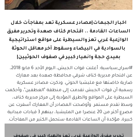
اخبار الجبهات|مصادر عسكرية تعد بمفاجآت خلال
الساعات القادمة .. اقتحام كتاف صعدة وتحرير مفرق
الوازعية غربي تعز والسيطرة على مواقع استراتيجية
بالسوادية في البيضاء وسقوط آخر معاقل الحوثة
بميدي حجة وانهيار كبير في صفوف الحوثيين|
#اسرار_سياسية: أعلنت قوات الجيش، اليوم الأحد 6 مايو 2018،
عن اقتحام مديرية كتاف شرقي محافظة صعدة بعد معارك
ضارية خاضتها مع مليشيا الحوثي. وذكرت مصادر عسكرية
رسمية أن قوات الجيش تقدمت إلى منطقة "العطفين"، وأحكمت
السيطرة على المواقع والطرق المؤدية إلى مركز مديرية كتاف،
وسط تقدم مستمر. وأوضحت المصادر أن المعارك أسفرت عن
مصرع أكثر من 20 عنصرا من المليشيا، بينهم 3 قيادات ميدانية
كبيرة، مؤكدة أن الساعات القادمة ستحمل الكثير من المفاجآت.
تحرير مفرق الوازعية غربي تعز وانهيار كبير في صفوف