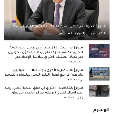
اسرار | تحذيرات من (تآكل الشرعية).. بطانة العليمي تُغرق الرئاسة
اليمنيّة في فخ (القرارات المنفردة)
اسرار | انذار مبكر (3) | تحذير أمني عاجل: وحدة الأمن
البحري تنكشف شبكة تهريب هندية تموّل الحوثيين
عبر ميناء الصليف | اختراق سلاسل الإمداد عبر
(الخشبية)
اسرار | نهب صريح لأعرق بنوك البلاد .. الحوثيون
يشرعون في بيع أصول البنك اليمني للإنشاء والتعمير
في صنعاء
اسرار | بالتفاصيل- اختراق في عمق المخبأ الأخير.. رصد
(عبد الملك الحوثي) برفقة خبراء أجانب داخل نفاق
جبلي بصعدة
الوسوم