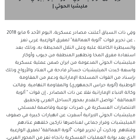
مليشيا الحوثي |
وفِي ذات السياق أعلنت مصادر عسكرية، اليوم الأحد 6 مايو 2018
، عن تحرير قوات "ألوية العمالقة" لمفرق الوازعية غربي تعز
والسيطرة الكاملة عليه وعلى التلال المحيطة به، وذلك بعد
استعادة مفرق المخا وتطهير المنطقة من جيوب وأوكار
ميليشيات الحوثي المدعومة من ايران ضمن عملية عسكرية
واسعة كبدت الميليشيات خسائر فادحة في العتاد والأرواح وذلك
بإسناد من القوات المسلحة الإماراتية ودعم من المقاومة
الوطنية (ألوية حراس الجمهوري) والمقاومة التهامية. وقالت
وكالة الانباء الإماراتية نقلا عن ذات المصادر ، إن قوات " ألوية
العمالقة " تواصل التقدم بمحور الساحل الغربي وتحقيق
الانتصارات العسكرية في ضربات نوعية وقاصمة لمسلحي
ميليشيات الحوثي الايرانية أسفرت عن انهيارات كبيرة في صفوف
الميليشيات وفرار جماعي لعناصرها تاركين خلفهم عتادهم
وقتلاهم. وذكرت أن تحرير قوات "ألوية العمالقة" لمفرق الوازعية
الذي يعد بوابة العمليات العسكرية باتجاه تعز من المحور الغربي،