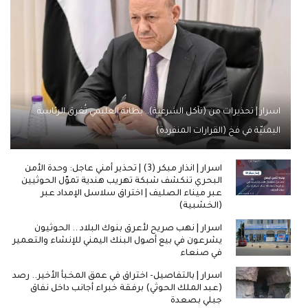
اسرار | تحذيرات من (تآكل الشرعية).. بطانة العليمي تُغرق الرئاسة
اليمنيّة في فخ (القرارات المنفردة)
اسرار | انذار مبكر (3) | تحذير أمني عاجل: وحدة الأمن
البحري تنكشف شبكة تهريب هندية تموّل الحوثيين
عبر ميناء الصليف | اختراق سلاسل الإمداد عبر
(الخشبية)
اسرار | نهب صريح لأعرق بنوك البلاد .. الحوثيون
يشرعون في بيع أصول البنك اليمني للإنشاء والتعمير
في صنعاء
اسرار | بالتفاصيل- اختراق في عمق المخبأ الأخير.. رصد
(عبد الملك الحوثي) برفقة خبراء أجانب داخل نفاق
جبلي بصعدة