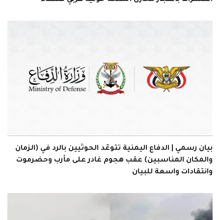
العشرات بانفجار مخازن أسلحة حوثية غربي صنعاء
بيان رسمي | الدفاع اليمنية تتوعّد الحوثيين بالرد في (الزمان
والمكان المناسبين) عقب هجوم غادر على مأرب وحضرموت
وانتقادات واسعة للبيان