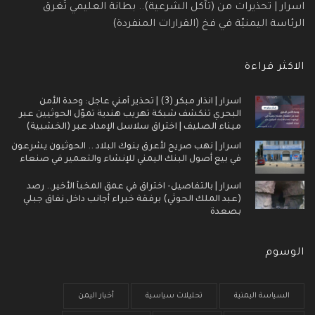
اسرار | تحذيرات من (تآكل الشرعية).. بطانة العليمي تُغرق
الرئاسة اليمنيّة في فخ (القرارات المنفردة)
الاكثر قراءة
اسرار | انذار مبكر (3) | تحذير أمني عاجل: وحدة الأمن
البحري تنكشف شبكة تهريب هندية تموّل الحوثيين عبر
ميناء الصليف | اختراق سلاسل الإمداد عبر (الخشبية)
اسرار | نهب صريح لأعرق بنوك البلاد .. الحوثيون يشرعون
في بيع أصول البنك اليمني للإنشاء والتعمير في صنعاء
اسرار | بالتفاصيل- اختراق في عمق المخبأ الأخير.. رصد
(عبد الملك الحوثي) برفقة خبراء أجانب داخل نفاق جبلي
بصعدة
الوسوم
السياسة اليمنية
تحليلات سياسية
أخبار اليمن